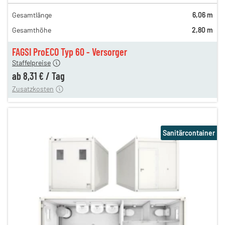
en
10,97 €
Gesamtlänge
6,06 m
en
9,24 €
Gesamthöhe
2,80 m
en
8,64 €
en
8,31 €
FAGSI ProECO Typ 60 - Versorger
180,00 €
Staffelpreise
en
110,00 €
ab
8,31 €
/
Tag
Zusatzkosten
Sanitärcontainer