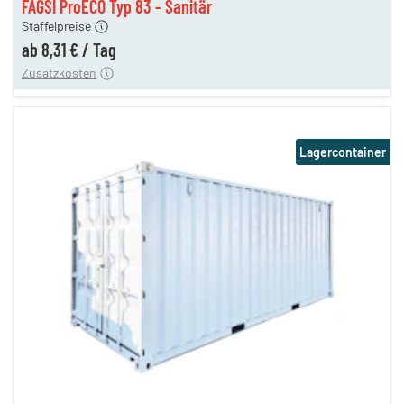
FAGSI ProECO Typ 83 - Sanitär
180,00 €
Staffelpreise
en
110,00 €
ab
8,31 €
/
Tag
Zusatzkosten
Lagercontainer