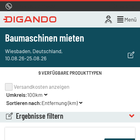
Hotline
0800 722 4433
Live-Chat
Menü
Baumaschinen mieten
Wiesbaden, Deutschland
,
10.08.26
-
25.08.26
9 VERFÜGBARE PRODUKTTYPEN
Versandkosten anzeigen
Umkreis:
100km
Sortieren nach:
Entfernung (km)
Ergebnisse filtern