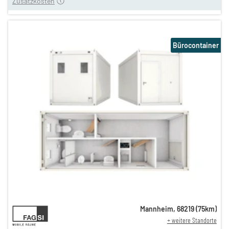
Zusatzkosten
Bürocontainer
12,81 €
Mannheim
,
68219
(
75
km)
+ weitere Standorte
n
12,81 €