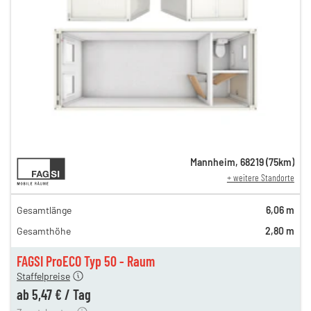
10,31 €
Mannheim
,
68219
(
75
km)
+ weitere Standorte
n
10,31 €
en
9,24 €
Gesamtlänge
6,06 m
en
6,74 €
Gesamthöhe
2,80 m
gen
5,64 €
en
5,47 €
FAGSI ProECO Typ 50 - Raum
180,00 €
Staffelpreise
en
110,00 €
ab
5,47 €
/
Tag