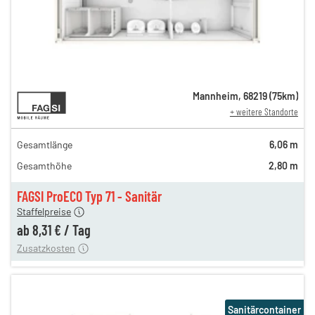
12,81 €
Mannheim
,
68219
(
75
km)
+ weitere Standorte
n
12,81 €
en
10,97 €
Gesamtlänge
6,06 m
en
9,24 €
Gesamthöhe
2,80 m
en
8,64 €
en
8,31 €
FAGSI ProECO Typ 71 - Sanitär
180,00 €
Staffelpreise
en
110,00 €
ab
8,31 €
/
Tag
Zusatzkosten
Sanitärcontainer