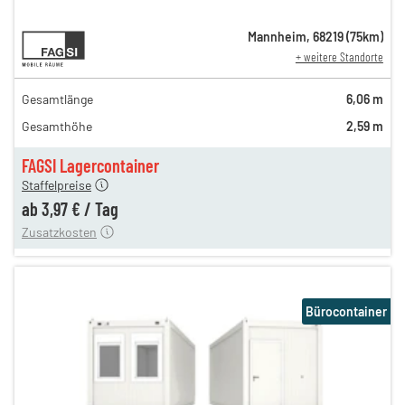
4,64 €
Mannheim
,
68219
(
75
km)
+ weitere Standorte
en
4,64 €
en
4,64 €
Gesamtlänge
6,06 m
gen
3,97 €
Gesamthöhe
2,59 m
gen
3,97 €
gen
3,97 €
FAGSI Lagercontainer
180,00 €
Staffelpreise
en
60,00 €
ab
3,97 €
/
Tag
Zusatzkosten
Bürocontainer