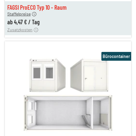
gen
4,47 €
FAGSI ProECO Typ 10 - Raum
180,00 €
Staffelpreise
en
110,00 €
ab
4,47 €
/
Tag
Zusatzkosten
Bürocontainer