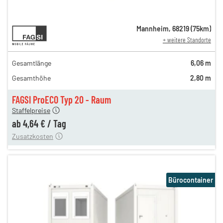
8,14 €
Mannheim
,
68219
(
75
km)
+ weitere Standorte
en
8,14 €
en
6,74 €
Gesamtlänge
6,06 m
gen
4,97 €
Gesamthöhe
2,80 m
gen
4,81 €
gen
4,64 €
FAGSI ProECO Typ 20 - Raum
180,00 €
Staffelpreise
en
110,00 €
ab
4,64 €
/
Tag
Zusatzkosten
Bürocontainer