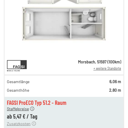
10,31 €
Morsbach
,
51597
(
100
km)
+ weitere Standorte
n
10,31 €
en
9,24 €
Gesamtlänge
6,06 m
en
6,74 €
Gesamthöhe
2,80 m
gen
5,64 €
en
5,47 €
FAGSI ProECO Typ 51.2 - Raum
180,00 €
Staffelpreise
en
110,00 €
ab
5,47 €
/
Tag
Zusatzkosten