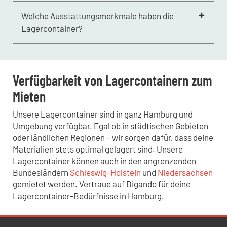
Ja, du kannst mehrere Lagercontainer
im Blick.
miteinander verbinden, um eine größere
Welche Ausstattungsmerkmale haben die
Lagereinheit zu schaffen. Dies erfordert jedoch
Lagercontainer?
eine spezielle Absprache, damit wir deine
Anforderungen genau erfüllen können.
Unsere Lagercontainer sind mit stabilen
Schlössern, Belüftungssystemen und optionalen
Regalsystemen ausgestattet, um eine sichere und
Verfügbarkeit von Lagercontainern zum
effiziente Lagerung zu gewährleisten.
Mieten
Unsere Lagercontainer sind in ganz Hamburg und
Umgebung verfügbar. Egal ob in städtischen Gebieten
oder ländlichen Regionen – wir sorgen dafür, dass deine
Materialien stets optimal gelagert sind. Unsere
Lagercontainer können auch in den angrenzenden
Bundesländern
Schleswig-Holstein
und
Niedersachsen
gemietet werden. Vertraue auf Digando für deine
Lagercontainer-Bedürfnisse in Hamburg.
Newsletter Datenschutz