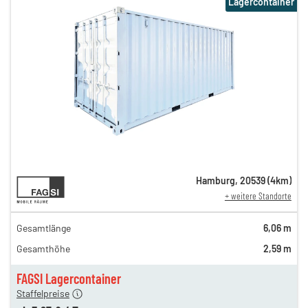
Lagercontainer
4,64 €
Hamburg
,
20539
(
4
km)
+ weitere Standorte
en
4,64 €
en
4,64 €
Gesamtlänge
6,06 m
gen
3,97 €
Gesamthöhe
2,59 m
gen
3,97 €
gen
3,97 €
FAGSI Lagercontainer
180,00 €
Staffelpreise
en
60,00 €