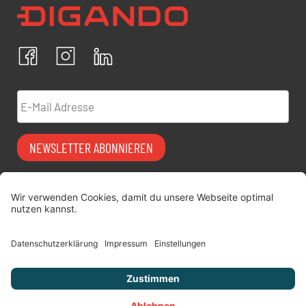
Ich bestätige, dass ich die
Datenschutzrichtlinien
akzeptiere und erkläre mich mit der Verarbeitung meiner
personenbezogenen Daten einverstanden.
Facebook
Instagram
LinkedIn
ABBRECHEN
BESTÄTIGEN
E-Mail Adresse
NEWSLETTER ABONNIEREN
Vermiet-Partner
FAQ
werden
Impressum
digitimes | blog
Datenschutz
Über uns
AGB
Jobs
Versicherung