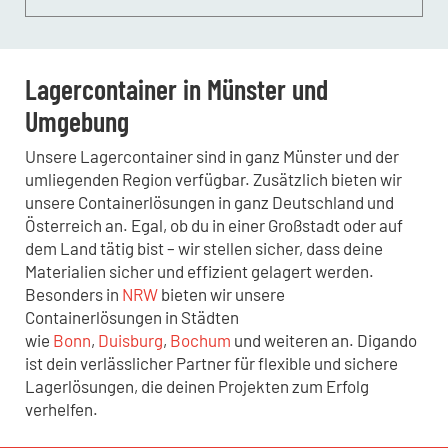
individuelle Absprache.
Unsere Container sind mit stabilen Schlössern,
Belüftungssystemen und optionalen
Regalsystemen ausgestattet, um eine sichere und
Lagercontainer in Münster und
effiziente Lagerung zu gewährleisten.
Umgebung
Unsere Lagercontainer sind in ganz Münster und der
umliegenden Region verfügbar. Zusätzlich bieten wir
unsere Containerlösungen in ganz Deutschland und
Österreich an. Egal, ob du in einer Großstadt oder auf
dem Land tätig bist – wir stellen sicher, dass deine
Materialien sicher und effizient gelagert werden.
Besonders in
NRW
bieten wir unsere
Containerlösungen in Städten
wie
Bonn
,
Duisburg
,
Bochum
und weiteren an. Digando
ist dein verlässlicher Partner für flexible und sichere
Lagerlösungen, die deinen Projekten zum Erfolg
verhelfen.