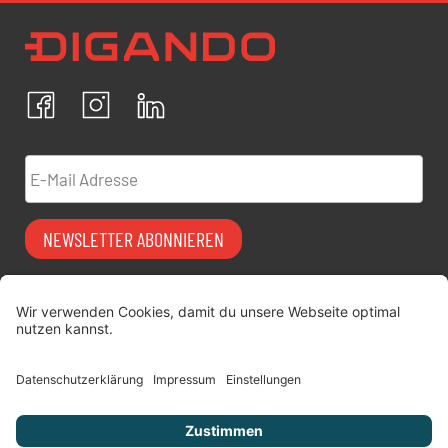
Newsletter Datenschutz
Ich bestätige, dass ich die
Datenschutzrichtlinien
akzeptiere und erkläre mich mit der Verarbeitung meiner
personenbezogenen Daten einverstanden.
Facebook
Instagram
LinkedIn
ABBRECHEN
BESTÄTIGEN
E-Mail Adresse
NEWSLETTER ABONNIEREN
Vermiet-Partner
FAQ
werden
Impressum
digitimes | blog
Datenschutz
Über uns
AGB
Jobs