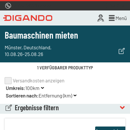
Hotline
0800 722 4433
Live-Chat
Menü
Baumaschinen mieten
Münster, Deutschland
,
10.08.26
-
25.08.26
1 VERFÜGBARER PRODUKTTYP
Versandkosten anzeigen
Umkreis:
100km
Sortieren nach:
Entfernung (km)
Ergebnisse filtern