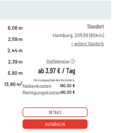
ab 1 Tag
4,64 €
ab 90 Tagen
4,64 €
Standort
ab 180 Tagen
4,64 €
6,06 m
ab 365 Tagen
3,97 €
Hamburg
,
20539
(
80
km)
2,59 m
ab 540 Tagen
3,97 €
+ weitere Standorte
ab 730 Tagen
3,97 €
2,44 m
2,39 m
Staffelpreise
ab
3,97 €
/
Tag
5,90 m
Servicepauschale des Vermieters:
13,90 m²
Nebenkosten
180,00 €
Reinigungskosten
60,00 €
DETAILS
AUSWÄHLEN