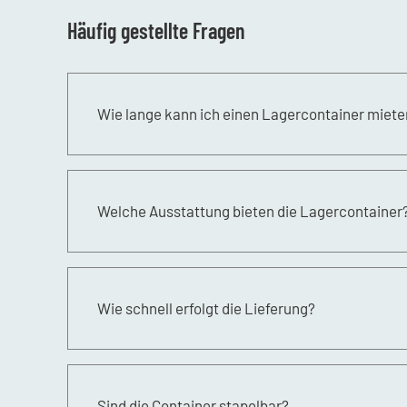
Häufig gestellte Fragen
Wie lange kann ich einen Lagercontainer miete
Die Mietdauer ist flexibel und lässt sich nach 
Welche Ausstattung bieten die Lagercontainer
Unsere Container sind mit stabilen Schlössern
Wie schnell erfolgt die Lieferung?
In der Regel erfolgt die Lieferung innerhalb w
Sind die Container stapelbar?