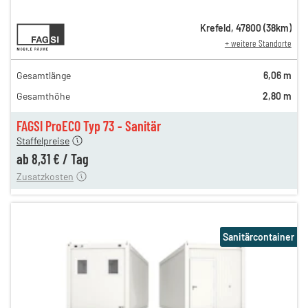
12,81 €
Krefeld
,
47800
(
38
km)
+ weitere Standorte
n
12,81 €
en
10,97 €
Gesamtlänge
6,06 m
en
9,24 €
Gesamthöhe
2,80 m
en
8,64 €
en
8,31 €
FAGSI ProECO Typ 73 - Sanitär
180,00 €
Staffelpreise
en
110,00 €
ab
8,31 €
/
Tag
Zusatzkosten
Sanitärcontainer