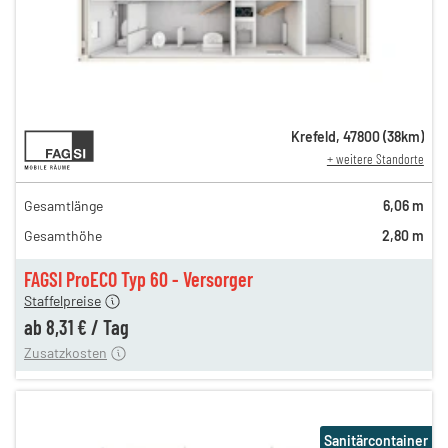
12,81 €
Krefeld
,
47800
(
38
km)
+ weitere Standorte
n
12,81 €
en
10,97 €
Gesamtlänge
6,06 m
en
9,24 €
Gesamthöhe
2,80 m
en
8,64 €
en
8,31 €
FAGSI ProECO Typ 60 - Versorger
180,00 €
Staffelpreise
en
110,00 €
ab
8,31 €
/
Tag
Zusatzkosten
Sanitärcontainer