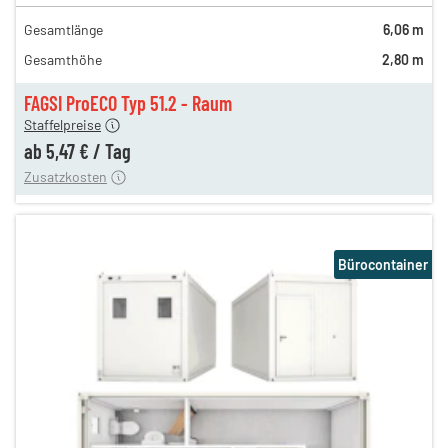
en
9,24 €
Gesamtlänge
6,06 m
en
6,74 €
Gesamthöhe
2,80 m
gen
5,64 €
en
5,47 €
FAGSI ProECO Typ 51.2 - Raum
180,00 €
Staffelpreise
en
110,00 €
ab
5,47 €
/
Tag
Zusatzkosten
Bürocontainer