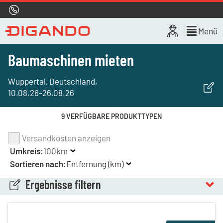
Hotline
0800 722 4433
Live-Chat
Menü
Baumaschinen mieten
Wuppertal, Deutschland
,
10.08.26
-
26.08.26
9 VERFÜGBARE PRODUKTTYPEN
Versandkosten anzeigen
Umkreis:
100km
Sortieren nach:
Entfernung (km)
Ergebnisse filtern