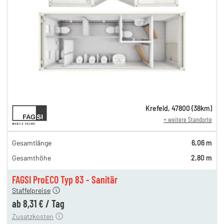
12,81 €
Krefeld
,
47800
(
38
km)
+ weitere Standorte
n
12,81 €
en
10,97 €
Gesamtlänge
6,06 m
en
9,24 €
Gesamthöhe
2,80 m
en
8,64 €
en
8,31 €
FAGSI ProECO Typ 83 - Sanitär
180,00 €
Staffelpreise
en
110,00 €
ab
8,31 €
/
Tag
Zusatzkosten