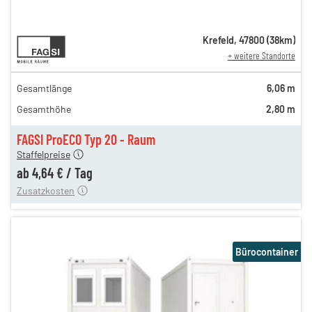
8,14 €
Krefeld
,
47800
(
38
km)
+ weitere Standorte
en
8,14 €
en
6,74 €
Gesamtlänge
6,06 m
gen
4,97 €
Gesamthöhe
2,80 m
gen
4,81 €
gen
4,64 €
FAGSI ProECO Typ 20 - Raum
180,00 €
Staffelpreise
en
110,00 €
ab
4,64 €
/
Tag
Zusatzkosten
Bürocontainer