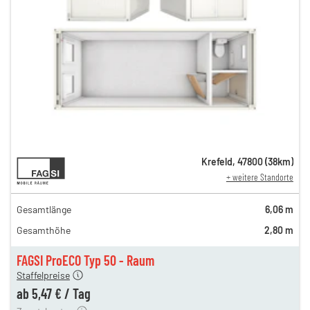
10,31 €
Krefeld
,
47800
(
38
km)
+ weitere Standorte
n
10,31 €
en
9,24 €
Gesamtlänge
6,06 m
en
6,74 €
Gesamthöhe
2,80 m
gen
5,64 €
en
5,47 €
FAGSI ProECO Typ 50 - Raum
180,00 €
Staffelpreise
en
110,00 €
ab
5,47 €
/
Tag