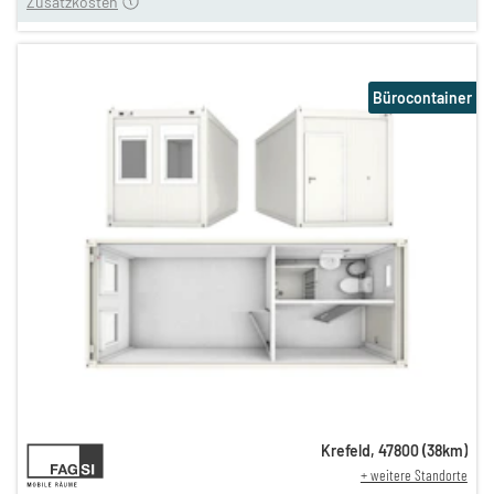
Zusatzkosten
Bürocontainer
10,31 €
Krefeld
,
47800
(
38
km)
+ weitere Standorte
n
10,31 €