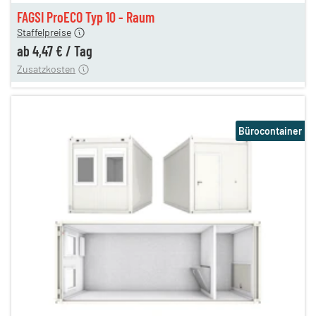
gen
4,47 €
FAGSI ProECO Typ 10 - Raum
180,00 €
Staffelpreise
en
110,00 €
ab
4,47 €
/
Tag
Zusatzkosten
Bürocontainer