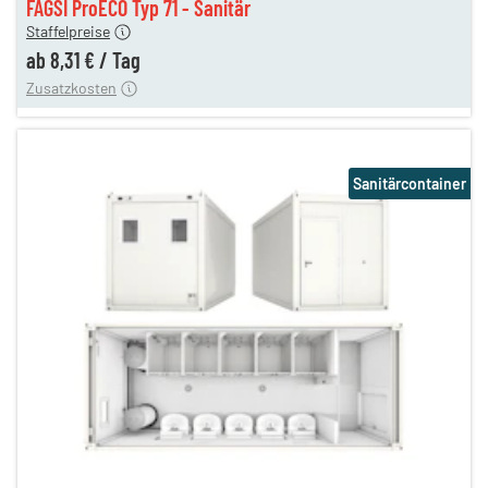
FAGSI ProECO Typ 71 - Sanitär
180,00 €
Staffelpreise
en
110,00 €
ab
8,31 €
/
Tag
Zusatzkosten
Sanitärcontainer