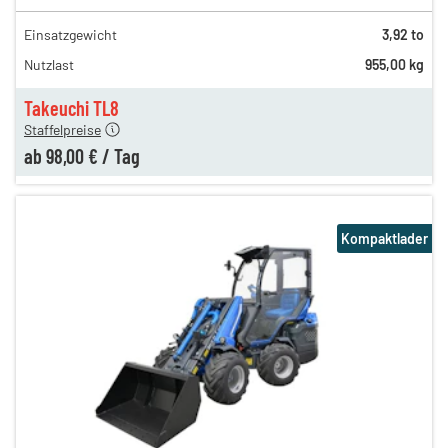
Einsatzgewicht
3,92 to
210,00 €
Nutzlast
955,00 kg
138,00 €
n
98,00 €
Takeuchi TL8
Staffelpreise
ab
98,00 €
/
Tag
Kompaktlader