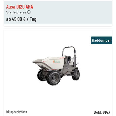
n
45,00 €
Ausa D120 AHA
Staffelpreise
ab
45,00 €
/
Tag
Raddumper
Dobl
,
8143