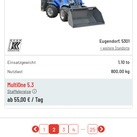
Eugendorf
,
5301
+ weitere Standorte
Einsatzgewicht
1,10 to
105,00 €
Nutzlast
800,00 kg
80,00 €
n
55,00 €
MultiOne 5.3
Staffelpreise
ab
55,00 €
/
Tag
...
1
2
3
4
25