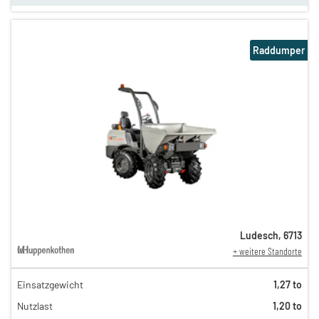
Raddumper
Ludesch
,
6713
+ weitere Standorte
Einsatzgewicht
1,27 to
130,00 €
Nutzlast
1,20 to
64,00 €