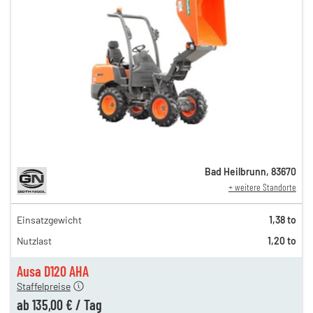
Bad Heilbrunn
,
83670
+ weitere Standorte
Einsatzgewicht
1,38 to
165,00 €
Nutzlast
1,20 to
145,00 €
n
135,00 €
Ausa D120 AHA
Staffelpreise
ab
135,00 €
/
Tag