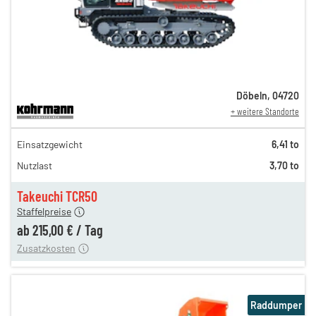
Döbeln
,
04720
+ weitere Standorte
372,00 €
Einsatzgewicht
6,41 to
310,00 €
Nutzlast
3,70 to
258,00 €
n
215,00 €
Takeuchi TCR50
Staffelpreise
ung
12,00 €
ab
215,00 €
/
Tag
Zusatzkosten
Raddumper