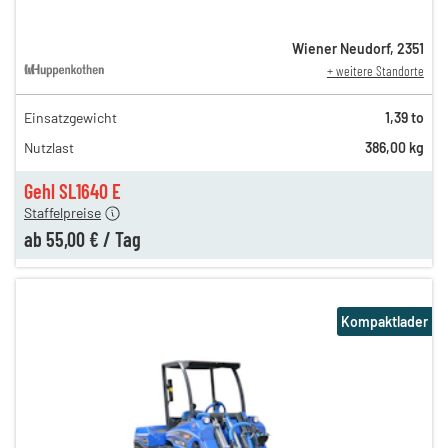
Wiener Neudorf
,
2351
+ weitere Standorte
Einsatzgewicht
1,39 to
135,00 €
Nutzlast
386,00 kg
79,00 €
n
55,00 €
Gehl SL1640 E
Staffelpreise
ab
55,00 €
/
Tag
Kompaktlader