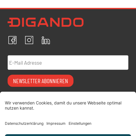
Newsletter Datenschutz
Ich bestätige, dass ich die
Datenschutzrichtlinien
akzeptiere und erkläre mich mit der Verarbeitung meiner
personenbezogenen Daten einverstanden.
Facebook
Instagram
LinkedIn
ABBRECHEN
BESTÄTIGEN
E-Mail Adresse
NEWSLETTER ABONNIEREN
Vermiet-Partner
FAQ
werden
Impressum
digitimes | blog
Datenschutz
Über uns