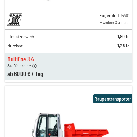
Eugendorf
,
5301
+ weitere Standorte
Einsatzgewicht
1,80 to
135,00 €
Nutzlast
1,28 to
85,00 €
n
60,00 €
MultiOne 8.4
Staffelpreise
ab
60,00 €
/
Tag
Raupentransporter