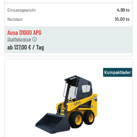
Einsatzgewicht
4,99 to
320,00 €
Nutzlast
10,00 to
181,00 €
137,00 €
Ausa D1000 APG
Staffelpreise
ab
137,00 €
/
Tag
Kompaktlader