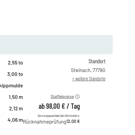
Standort
ab 1 Tag
167,00 €
2,55 to
ab 2 Tagen
140,00 €
Steinach
,
77790
3,00 to
ab 6 Tagen
117,00 €
+ weitere Standorte
ab 21 Tagen
98,00 €
kippmulde
1,50 m
Staffelpreise
ab
98,00 €
/
Tag
2,12 m
Servicepauschale des Vermieters:
4,06 m
Rücknahmeprüfung
12,00 €