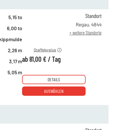
Standort
5,15 to
ab 1 Tag
195,00 €
Regau
,
4844
6,00 to
ab 4 Tagen
108,00 €
+ weitere Standorte
ab 19 Tagen
81,00 €
kippmulde
2,26 m
Staffelpreise
ab
81,00 €
/
Tag
3,17 m
5,05 m
DETAILS
AUSWÄHLEN