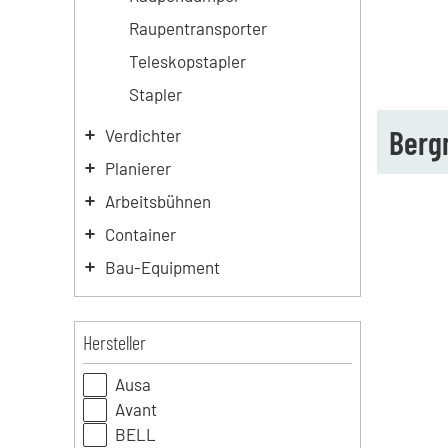
Raupentransporter
Teleskopstapler
Stapler
Berg
Verdichter
Planierer
Arbeitsbühnen
Container
Bau-Equipment
Hersteller
Ausa
Avant
BELL