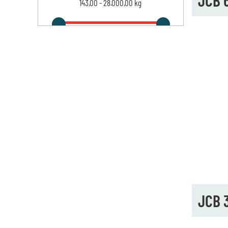
JCB 
143,00
-
28.000,00
kg
JCB 