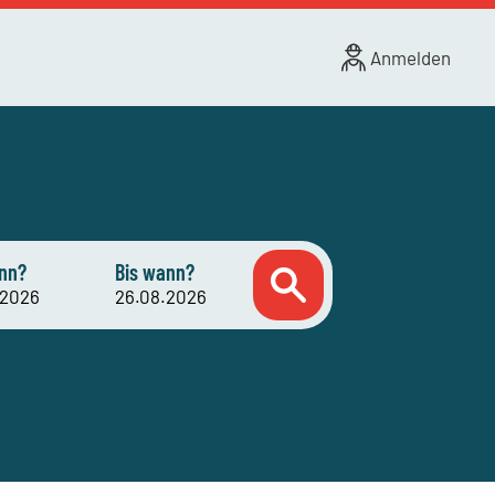
Anmelden
nn?
Bis wann?