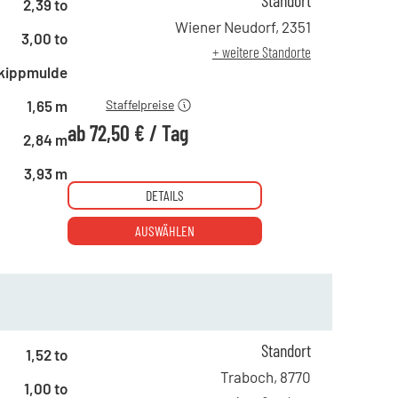
Standort
2,39 to
ab 1 Tag
155,00 €
Wiener Neudorf
,
2351
3,00 to
ab 4 Tagen
89,00 €
+ weitere Standorte
ab 19 Tagen
72,50 €
kippmulde
1,65 m
Staffelpreise
ab
72,50 €
/
Tag
2,84 m
3,93 m
DETAILS
AUSWÄHLEN
Standort
1,52 to
ab 1 Tag
125,00 €
Traboch
,
8770
1,00 to
ab 4 Tagen
61,00 €