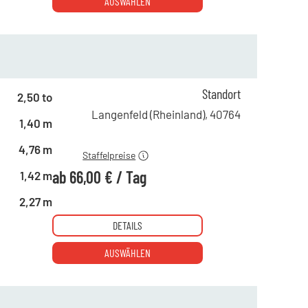
AUSWÄHLEN
ab 1 Tag
143,00 €
Standort
2,50 to
ab 5 Tagen
132,00 €
Langenfeld (Rheinland)
,
40764
1,40 m
ab 22 Tagen
66,00 €
4,76 m
Staffelpreise
ab
66,00 €
/
Tag
1,42 m
2,27 m
DETAILS
AUSWÄHLEN