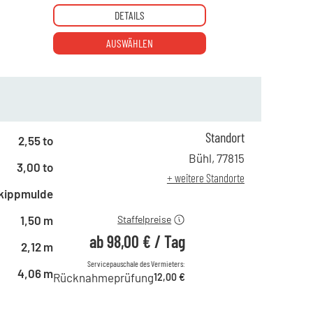
DETAILS
AUSWÄHLEN
Standort
ab 1 Tag
167,00 €
2,55 to
ab 2 Tagen
140,00 €
Bühl
,
77815
3,00 to
ab 6 Tagen
117,00 €
+ weitere Standorte
ab 21 Tagen
98,00 €
kippmulde
1,50 m
Staffelpreise
ab
98,00 €
/
Tag
2,12 m
Servicepauschale des Vermieters:
4,06 m
Rücknahmeprüfung
12,00 €