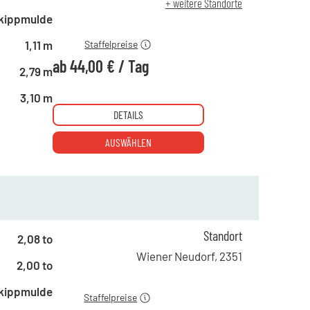
+ weitere Standorte
ab 19 Tagen
44,00 €
kippmulde
1,11 m
Staffelpreise
ab
44,00 €
/
Tag
2,79 m
3,10 m
DETAILS
AUSWÄHLEN
ab 1 Tag
145,00 €
Standort
2,08 to
ab 4 Tagen
78,00 €
Wiener Neudorf
,
2351
2,00 to
ab 19 Tagen
60,00 €
kippmulde
Staffelpreise