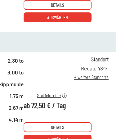
DETAILS
AUSWÄHLEN
Standort
2,30 to
ab 1 Tag
155,00 €
Regau
,
4844
3,00 to
ab 4 Tagen
89,00 €
+ weitere Standorte
ab 19 Tagen
72,50 €
kippmulde
1,75 m
Staffelpreise
ab
72,50 €
/
Tag
2,67 m
4,14 m
DETAILS