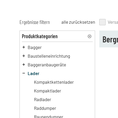
Ergebnisse filtern
alle zurücksetzen
Vers
Produktkategorien
Berg
Bagger
Baustelleneinrichtung
Baggeranbaugeräte
Lader
Kompaktkettenlader
Kompaktlader
Radlader
Raddumper
Raupendumper