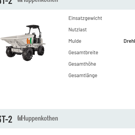
6T-2
Einsatzgewicht
Nutzlast
Mulde
Dreh
Gesamtbreite
Gesamthöhe
Gesamtlänge
3T-2