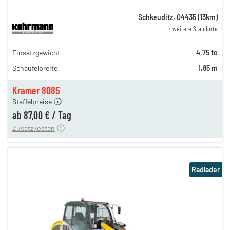
Schkeuditz
,
04435
(
13
km)
+ weitere Standorte
151,00 €
Einsatzgewicht
4,75 to
126,00 €
Schaufelbreite
1,85 m
105,00 €
n
87,00 €
Kramer 8085
Staffelpreise
ung
12,00 €
ab
87,00 €
/
Tag
Zusatzkosten
Radlader