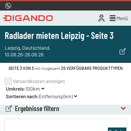
Hotline
0800 722 4433
Live-Chat
Menü
Radlader mieten Leipzig - Seite 3
Leipzig, Deutschland
,
10.08.26
-
26.08.26
SEITE 3 VON 3
mit insgesamt
25 VERFÜGBARE PRODUKTTYPEN
Versandkosten anzeigen
Umkreis:
100km
Sortieren nach:
Entfernung (km)
Ergebnisse filtern