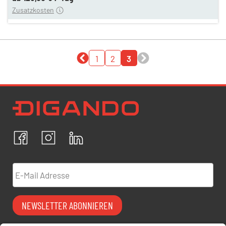
Zusatzkosten
1
2
3
Newsletter Datenschutz
Ich bestätige, dass ich die
Datenschutzrichtlinien
akzeptiere und erkläre mich mit der Verarbeitung meiner
personenbezogenen Daten einverstanden.
Facebook
Instagram
LinkedIn
ABBRECHEN
BESTÄTIGEN
E-Mail Adresse
NEWSLETTER ABONNIEREN