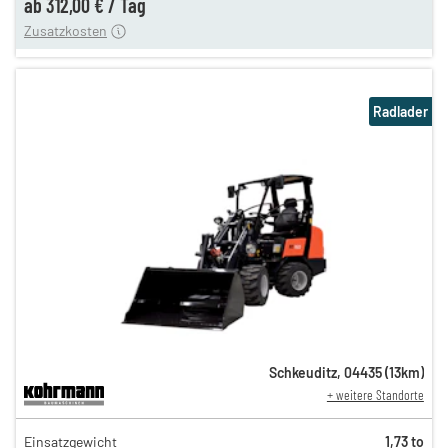
ab
312,00 €
/
Tag
Zusatzkosten
Radlader
Schkeuditz
,
04435
(
13
km)
+ weitere Standorte
141,00 €
Einsatzgewicht
1,73 to