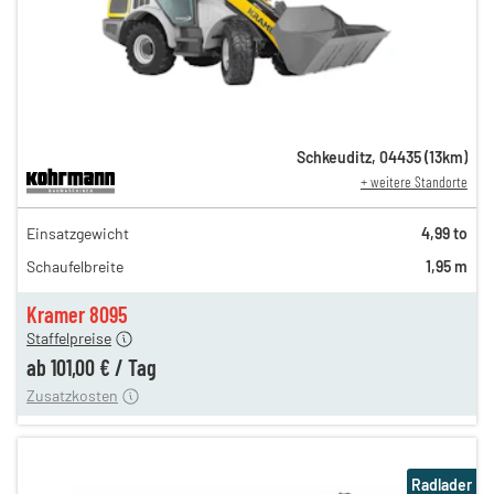
Schkeuditz
,
04435
(
13
km)
+ weitere Standorte
173,00 €
Einsatzgewicht
4,99 to
145,00 €
Schaufelbreite
1,95 m
120,00 €
n
101,00 €
Kramer 8095
Staffelpreise
ung
12,00 €
ab
101,00 €
/
Tag
Zusatzkosten
Radlader