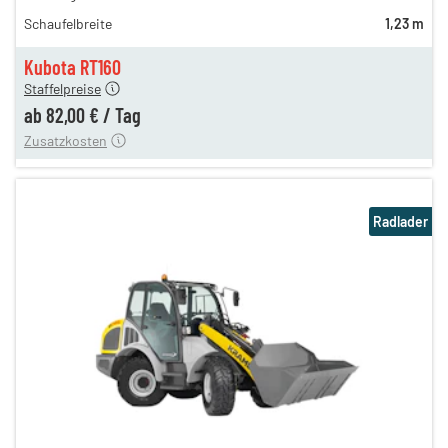
n
117,00 €
Schaufelbreite
1,23 m
98,00 €
n
82,00 €
Kubota RT160
Staffelpreise
ung
12,00 €
ab
82,00 €
/
Tag
Zusatzkosten
Radlader