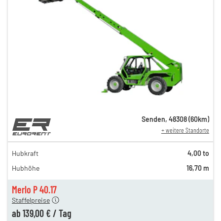
Senden
,
48308
(
60
km)
+ weitere Standorte
259,00 €
229,00 €
Hubkraft
4,00 to
199,00 €
Hubhöhe
16,70 m
169,00 €
139,00 €
Merlo P 40.17
Staffelpreise
ab
139,00 €
/
Tag