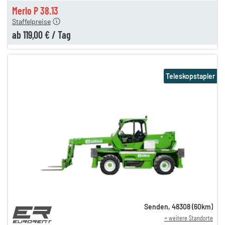
n
119,00 €
Merlo P 38.13
Staffelpreise
ab
119,00 €
/
Tag
Teleskopstapler
Senden
,
48308
(
60
km)
+ weitere Standorte
279,00 €