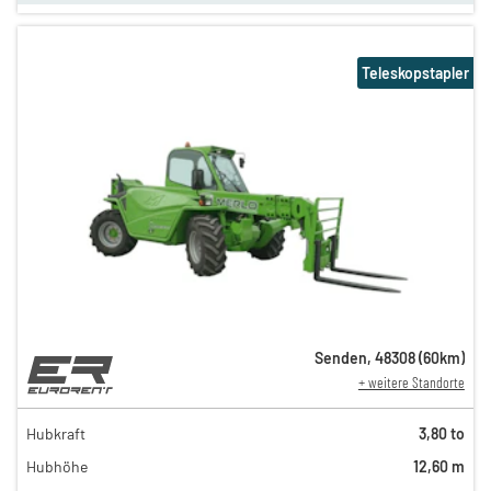
Teleskopstapler
Senden
,
48308
(
60
km)
+ weitere Standorte
219,00 €
189,00 €
Hubkraft
3,80 to
n
179,00 €
Hubhöhe
12,60 m
n
149,00 €