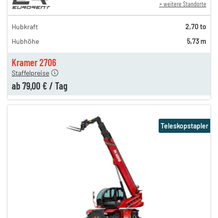
+ weitere Standorte
159,00 €
129,00 €
Hubkraft
2,70 to
n
119,00 €
Hubhöhe
5,73 m
n
99,00 €
n
79,00 €
Kramer 2706
Staffelpreise
ab
79,00 €
/
Tag
Teleskopstapler