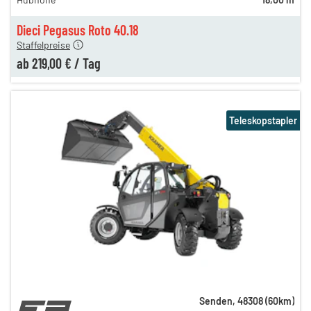
239,00 €
n
219,00 €
Dieci Pegasus Roto 40.18
Staffelpreise
ab
219,00 €
/
Tag
Teleskopstapler
Senden
,
48308
(
60
km)