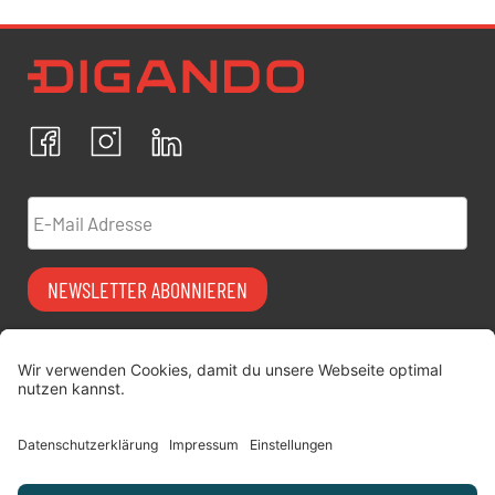
Newsletter Datenschutz
Ich bestätige, dass ich die
Datenschutzrichtlinien
akzeptiere und erkläre mich mit der Verarbeitung meiner
personenbezogenen Daten einverstanden.
Facebook
Instagram
LinkedIn
ABBRECHEN
BESTÄTIGEN
E-Mail Adresse
NEWSLETTER ABONNIEREN
Vermiet-Partner
FAQ
werden
Impressum
digitimes | blog
Datenschutz
Über uns
AGB