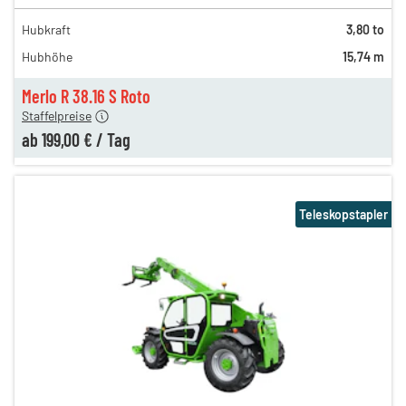
249,00 €
Hubkraft
3,80 to
229,00 €
Hubhöhe
15,74 m
209,00 €
199,00 €
Merlo R 38.16 S Roto
Staffelpreise
ab
199,00 €
/
Tag
Teleskopstapler