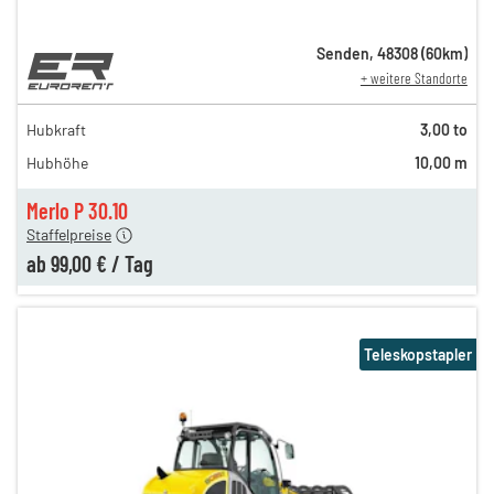
Senden
,
48308
(
60
km)
+ weitere Standorte
189,00 €
159,00 €
Hubkraft
3,00 to
n
149,00 €
Hubhöhe
10,00 m
n
119,00 €
n
99,00 €
Merlo P 30.10
Staffelpreise
ab
99,00 €
/
Tag
Teleskopstapler