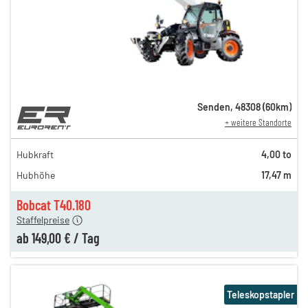
Senden
,
48308
(
60
km)
+ weitere Standorte
269,00 €
239,00 €
Hubkraft
4,00 to
209,00 €
Hubhöhe
17,47 m
199,00 €
149,00 €
Bobcat T40.180
Staffelpreise
ab
149,00 €
/
Tag
Teleskopstapler