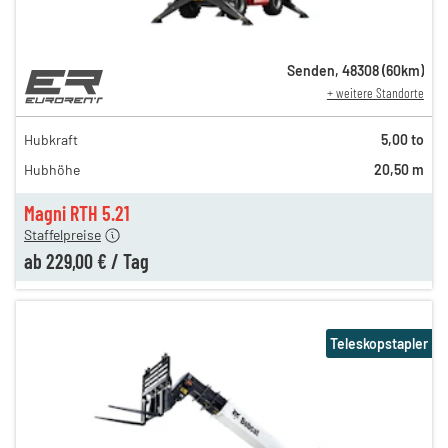
Senden
,
48308
(
60
km)
+ weitere Standorte
369,00 €
319,00 €
Hubkraft
5,00 to
289,00 €
Hubhöhe
20,50 m
259,00 €
229,00 €
Magni RTH 5.21
Staffelpreise
ab
229,00 €
/
Tag
Teleskopstapler