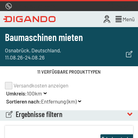
Hotline
0800 722 4433
Live-Chat
Menü
Baumaschinen mieten
Osnabrück, Deutschland
,
11.08.26
-
24.08.26
11 VERFÜGBARE PRODUKTTYPEN
Versandkosten anzeigen
Umkreis:
100km
Sortieren nach:
Entfernung (km)
Ergebnisse filtern