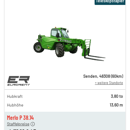
Teleskopstapler
Senden
,
48308
(
60
km)
+ weitere Standorte
219,00 €
189,00 €
Hubkraft
3,80 to
n
179,00 €
Hubhöhe
13,60 m
n
149,00 €
n
119,00 €
Merlo P 38.14
Staffelpreise