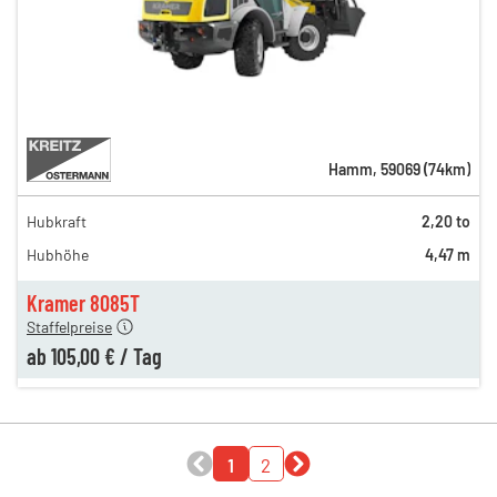
Hamm
,
59069
(
74
km)
Hubkraft
2,20 to
176,00 €
Hubhöhe
4,47 m
154,00 €
n
105,00 €
Kramer 8085T
Staffelpreise
ab
105,00 €
/
Tag
1
2