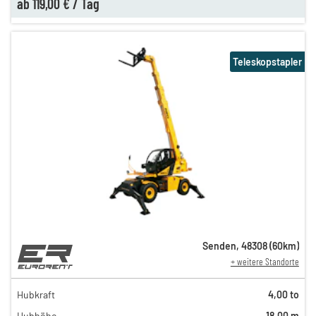
ab
119,00 €
/
Tag
Teleskopstapler
Senden
,
48308
(
60
km)
+ weitere Standorte
329,00 €
299,00 €
Hubkraft
4,00 to
n
259,00 €
Hubhöhe
18,00 m