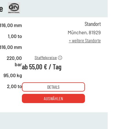
e
Standort
816,00 mm
ab 1 Tag
75,00 €
München
,
81929
1,00 to
ab 4 Tagen
65,00 €
+ weitere Standorte
ab 10 Tagen
55,00 €
816,00 mm
220,00
Staffelpreise
bar
ab
55,00 €
/
Tag
95,00 kg
2,00 to
DETAILS
AUSWÄHLEN