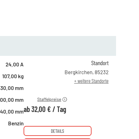
Standort
24,00 A
ab 1 Tag
43,00 €
Bergkirchen
,
85232
107,00 kg
ab 4 Tagen
38,00 €
+ weitere Standorte
ab 10 Tagen
32,00 €
530,00 mm
500,00 mm
Staffelpreise
ab
32,00 €
/
Tag
740,00 mm
Benzin
DETAILS