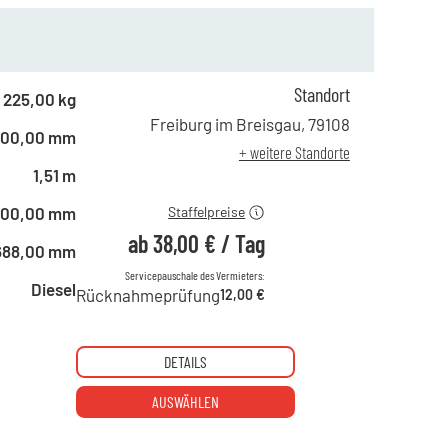
Standort
ab 1 Tag
65,00 €
225,00 kg
ab 2 Tagen
54,00 €
Freiburg im Breisgau
,
79108
600,00 mm
ab 6 Tagen
45,00 €
+ weitere Standorte
ab 21 Tagen
38,00 €
1,51 m
600,00 mm
Staffelpreise
ab
38,00 €
/
Tag
688,00 mm
Servicepauschale des Vermieters:
Diesel
Rücknahmeprüfung
12,00 €
DETAILS
AUSWÄHLEN