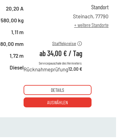
Standort
ab 1 Tag
56,00 €
20,20 A
ab 2 Tagen
46,00 €
Steinach
,
77790
580,00 kg
ab 6 Tagen
39,00 €
+ weitere Standorte
ab 21 Tagen
34,00 €
1,11 m
980,00 mm
Staffelpreise
ab
34,00 €
/
Tag
1,72 m
Servicepauschale des Vermieters:
Diesel
Rücknahmeprüfung
12,00 €
DETAILS
AUSWÄHLEN