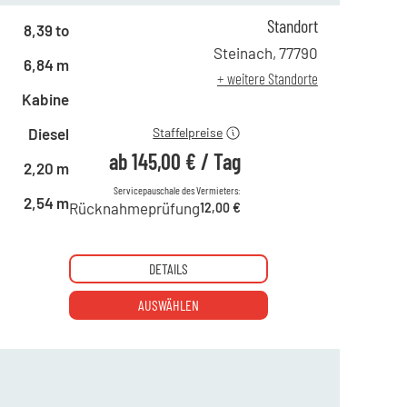
Standort
ab 1 Tag
249,00 €
8,39 to
ab 2 Tagen
206,00 €
Steinach
,
77790
6,84 m
ab 6 Tagen
173,00 €
+ weitere Standorte
ab 21 Tagen
145,00 €
Kabine
Diesel
Staffelpreise
ab
145,00 €
/
Tag
2,20 m
Servicepauschale des Vermieters:
2,54 m
Rücknahmeprüfung
12,00 €
DETAILS
AUSWÄHLEN