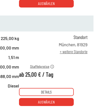
AUSWÄHLEN
Standort
225,00 kg
ab 1 Tag
40,00 €
München
,
81929
600,00 mm
ab 4 Tagen
35,00 €
+ weitere Standorte
ab 10 Tagen
25,00 €
1,51 m
600,00 mm
Staffelpreise
ab
25,00 €
/
Tag
688,00 mm
Diesel
DETAILS
AUSWÄHLEN