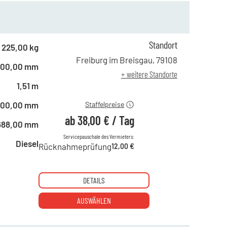
Standort
ab 1 Tag
65,00 €
225,00 kg
ab 2 Tagen
54,00 €
Freiburg im Breisgau
,
79108
600,00 mm
ab 6 Tagen
45,00 €
+ weitere Standorte
ab 21 Tagen
38,00 €
1,51 m
600,00 mm
Staffelpreise
ab
38,00 €
/
Tag
688,00 mm
Servicepauschale des Vermieters:
Diesel
Rücknahmeprüfung
12,00 €
DETAILS
AUSWÄHLEN