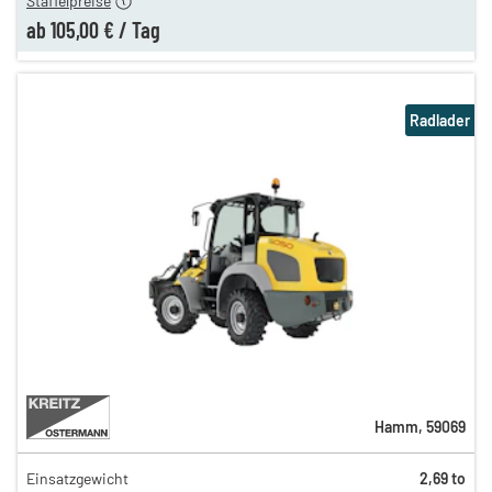
Staffelpreise
ab
105,00 €
/
Tag
Radlader
Hamm
,
59069
Einsatzgewicht
2,69 to
160,00 €