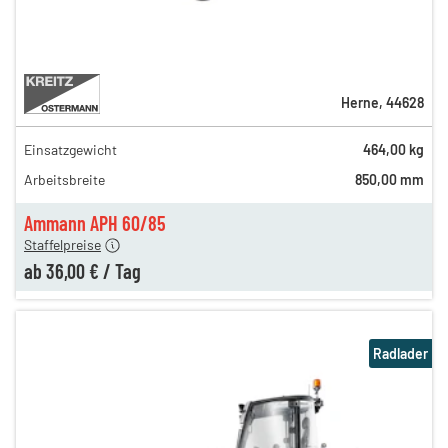
Herne
,
44628
Einsatzgewicht
464,00 kg
51,00 €
Arbeitsbreite
850,00 mm
44,00 €
en
36,00 €
Ammann APH 60/85
Staffelpreise
ab
36,00 €
/
Tag
Radlader