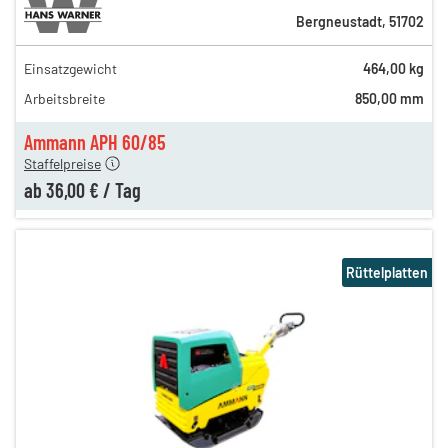
Bergneustadt
,
51702
Einsatzgewicht
464,00 kg
51,00 €
Arbeitsbreite
850,00 mm
44,00 €
en
36,00 €
Ammann APH 60/85
Staffelpreise
ab
36,00 €
/
Tag
Rüttelplatten