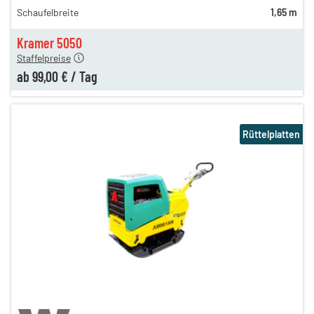
Schaufelbreite
1,65 m
143,00 €
n
99,00 €
Kramer 5050
Staffelpreise
ab
99,00 €
/
Tag
Rüttelplatten