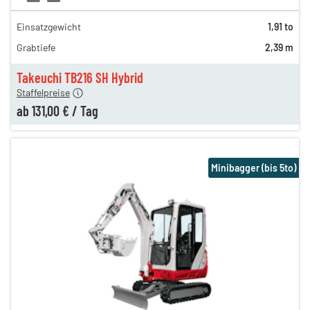
Einsatzgewicht
1,91 to
237,00 €
Grabtiefe
2,39 m
193,00 €
n
131,00 €
Takeuchi TB216 SH Hybrid
Staffelpreise
ab
131,00 €
/
Tag
Minibagger (bis 5to)