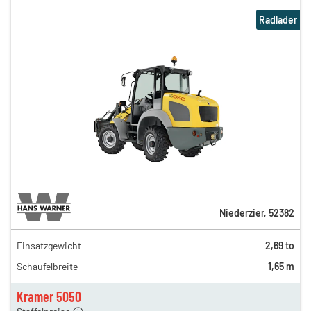
Radlader
Niederzier
,
52382
Einsatzgewicht
2,69 to
176,00 €
Schaufelbreite
1,65 m
154,00 €
n
105,00 €
Kramer 5050