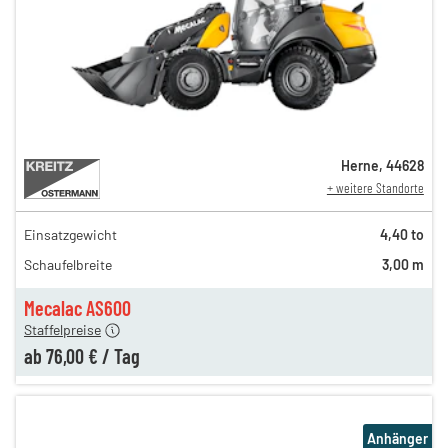
Herne
,
44628
+ weitere Standorte
Einsatzgewicht
4,40 to
165,00 €
Schaufelbreite
3,00 m
132,00 €
n
76,00 €
Mecalac AS600
Staffelpreise
ab
76,00 €
/
Tag
Anhänger