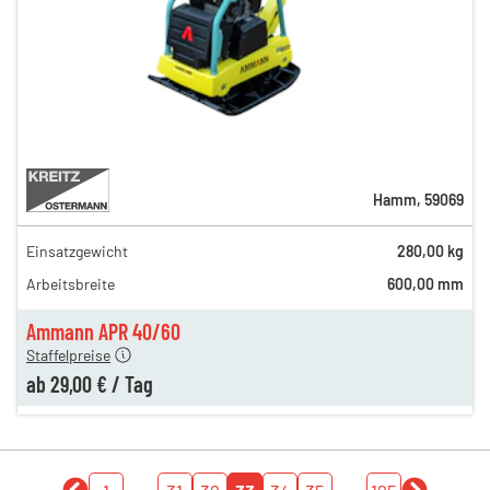
Hamm
,
59069
Einsatzgewicht
280,00 kg
44,00 €
Arbeitsbreite
600,00 mm
37,00 €
en
29,00 €
Ammann APR 40/60
Staffelpreise
ab
29,00 €
/
Tag
...
...