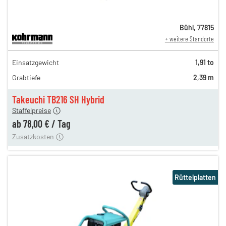
Bühl
,
77815
+ weitere Standorte
134,00 €
Einsatzgewicht
1,91 to
111,00 €
Grabtiefe
2,39 m
92,00 €
n
78,00 €
Takeuchi TB216 SH Hybrid
Staffelpreise
ung
12,00 €
ab
78,00 €
/
Tag
Zusatzkosten
Rüttelplatten