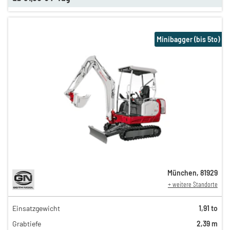
Minibagger (bis 5to)
München
,
81929
+ weitere Standorte
Einsatzgewicht
1,91 to
125,00 €
Grabtiefe
2,39 m
105,00 €