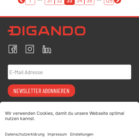
1
31
32
33
34
35
125
Newsletter Datenschutz
Ich bestätige, dass ich die
Datenschutzrichtlinien
akzeptiere und erkläre mich mit der Verarbeitung meiner
personenbezogenen Daten einverstanden.
Facebook
Instagram
LinkedIn
ABBRECHEN
BESTÄTIGEN
E-Mail Adresse
NEWSLETTER ABONNIEREN
Vermiet-Partner
FAQ
werden
Impressum
digitimes | blog
Datenschutz