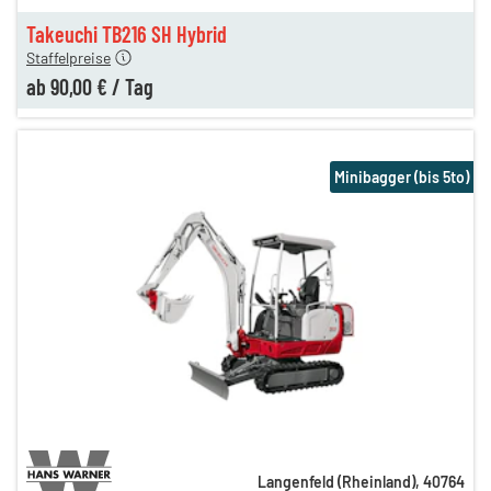
n
90,00 €
Takeuchi TB216 SH Hybrid
Staffelpreise
ab
90,00 €
/
Tag
Minibagger (bis 5to)
Langenfeld (Rheinland)
,
40764