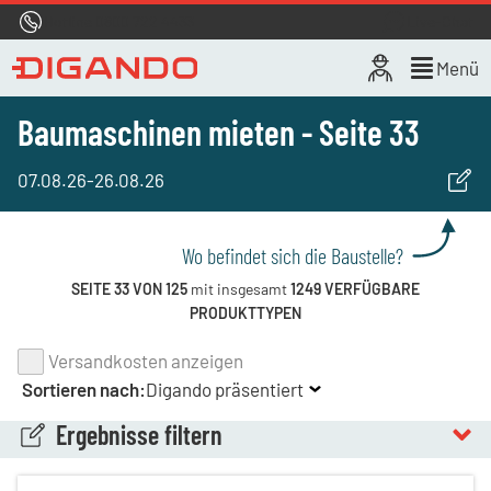
Hotline
0800 722 4433
Live-Chat
Menü
Baumaschinen mieten - Seite 33
07.08.26
-
26.08.26
Wo befindet sich die Baustelle?
SEITE 33 VON 125
mit insgesamt
1249 VERFÜGBARE
PRODUKTTYPEN
Versandkosten anzeigen
Sortieren nach:
Digando präsentiert
Ergebnisse filtern