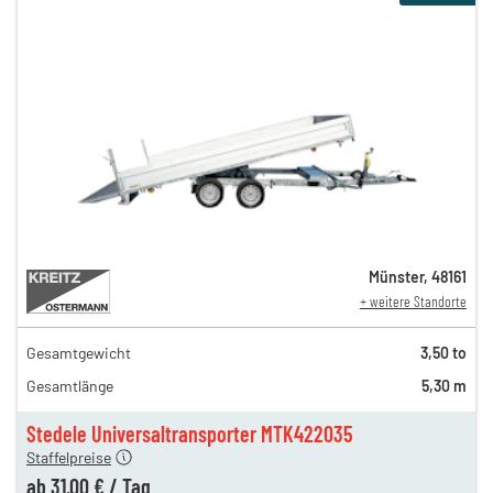
Münster
,
48161
+ weitere Standorte
Gesamtgewicht
3,50 to
54,00 €
Gesamtlänge
5,30 m
40,00 €
en
31,00 €
Stedele Universaltransporter MTK422035
Staffelpreise
ab
31,00 €
/
Tag