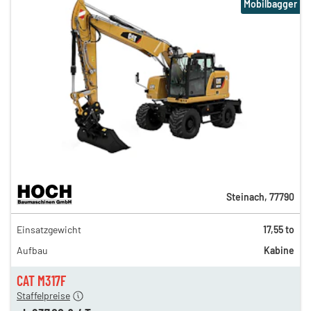
Mobilbagger
Steinach
,
77790
411,00 €
Einsatzgewicht
17,55 to
342,00 €
Aufbau
Kabine
286,00 €
237,00 €
CAT M317F
Staffelpreise
ung
12,00 €