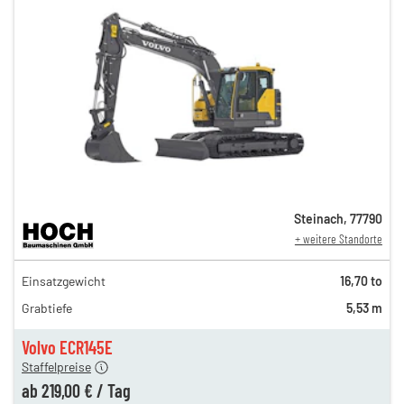
Steinach
,
77790
+ weitere Standorte
378,00 €
Einsatzgewicht
16,70 to
314,00 €
Grabtiefe
5,53 m
263,00 €
n
219,00 €
Volvo ECR145E
Staffelpreise
ung
12,00 €
ab
219,00 €
/
Tag