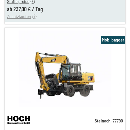
Staffelpreise
ung
12,00 €
ab
237,00 €
/
Tag
Zusatzkosten
Mobilbagger
Steinach
,
77790
476,00 €