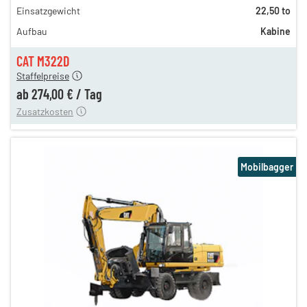
Einsatzgewicht
22,50 to
395,00 €
Aufbau
Kabine
330,00 €
274,00 €
CAT M322D
Staffelpreise
ung
12,00 €
ab
274,00 €
/
Tag
Zusatzkosten
Mobilbagger