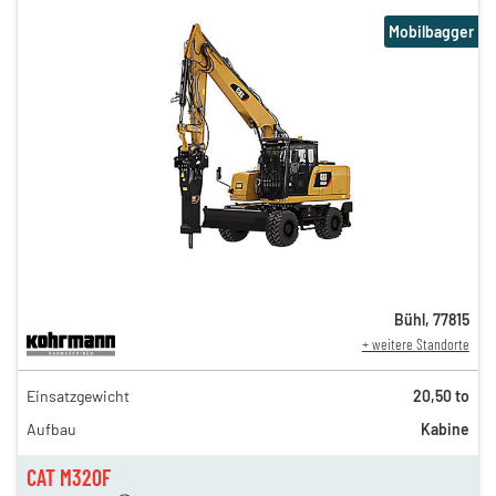
Mobilbagger
Bühl
,
77815
+ weitere Standorte
411,00 €
Einsatzgewicht
20,50 to
342,00 €
Aufbau
Kabine
286,00 €
237,00 €
CAT M320F