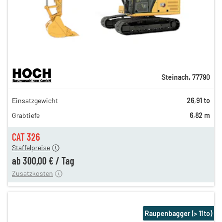
Steinach
,
77790
519,00 €
Einsatzgewicht
26,91 to
432,00 €
Grabtiefe
6,82 m
360,00 €
300,00 €
CAT 326
Staffelpreise
ung
12,00 €
ab
300,00 €
/
Tag
Zusatzkosten
Raupenbagger (> 11to)