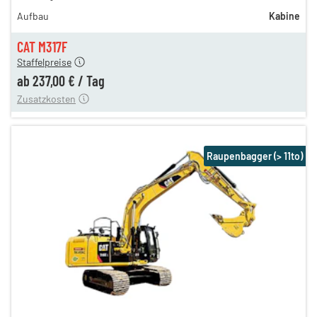
342,00 €
Aufbau
Kabine
286,00 €
237,00 €
CAT M317F
Staffelpreise
ung
12,00 €
ab
237,00 €
/
Tag
Zusatzkosten
Raupenbagger (> 11to)