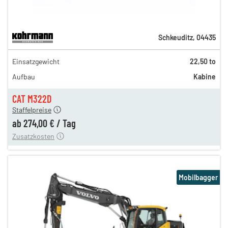
Schkeuditz
,
04435
476,00 €
Einsatzgewicht
22,50 to
395,00 €
Aufbau
Kabine
330,00 €
274,00 €
CAT M322D
Staffelpreise
ung
12,00 €
ab
274,00 €
/
Tag
Zusatzkosten
Mobilbagger