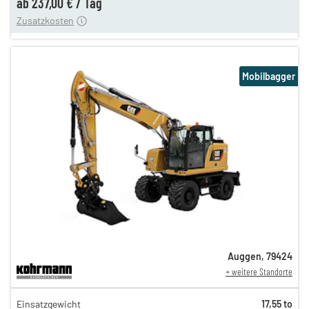
ab
237,00 €
/
Tag
Zusatzkosten
Mobilbagger
Auggen
,
79424
+ weitere Standorte
411,00 €
Einsatzgewicht
17,55 to