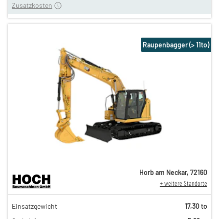
Zusatzkosten
Raupenbagger (> 11to)
Horb am Neckar
,
72160
+ weitere Standorte
378,00 €
Einsatzgewicht
17,30 to
314,00 €