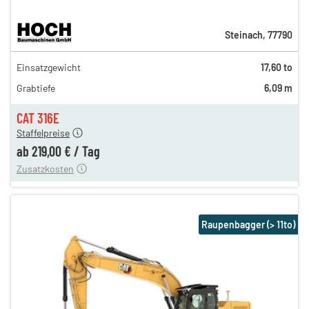
Steinach
,
77790
378,00 €
Einsatzgewicht
17,60 to
314,00 €
Grabtiefe
6,09 m
263,00 €
n
219,00 €
CAT 316E
Staffelpreise
ung
12,00 €
ab
219,00 €
/
Tag
Zusatzkosten
Raupenbagger (> 11to)