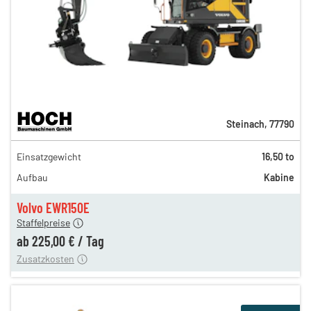
Steinach
,
77790
389,00 €
Einsatzgewicht
16,50 to
324,00 €
Aufbau
Kabine
270,00 €
225,00 €
Volvo EWR150E
Staffelpreise
ung
12,00 €
ab
225,00 €
/
Tag
Zusatzkosten