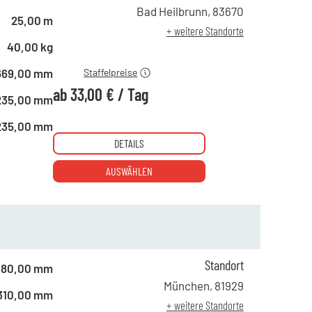
ab 1 Tag
49,00 €
Bad Heilbrunn
,
83670
25,00 m
ab 4 Tagen
43,00 €
+ weitere Standorte
ab 10 Tagen
33,00 €
40,00 kg
669,00 mm
Staffelpreise
ab
33,00 €
/
Tag
235,00 mm
235,00 mm
DETAILS
AUSWÄHLEN
Standort
480,00 mm
ab 1 Tag
18,00 €
München
,
81929
310,00 mm
ab 4 Tagen
15,00 €
+ weitere Standorte