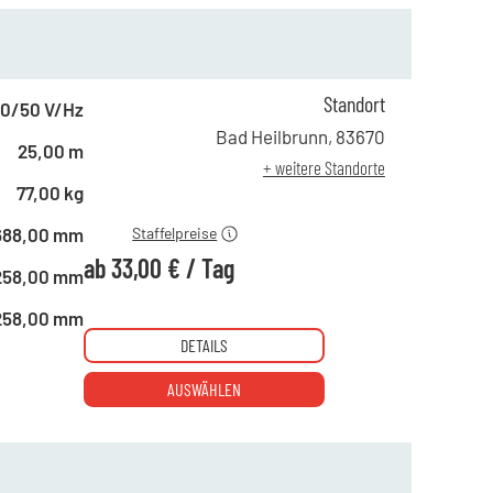
Standort
0/50 V/Hz
ab 1 Tag
49,00 €
Bad Heilbrunn
,
83670
25,00 m
ab 4 Tagen
43,00 €
+ weitere Standorte
ab 10 Tagen
33,00 €
77,00 kg
688,00 mm
Staffelpreise
ab
33,00 €
/
Tag
258,00 mm
258,00 mm
DETAILS
AUSWÄHLEN