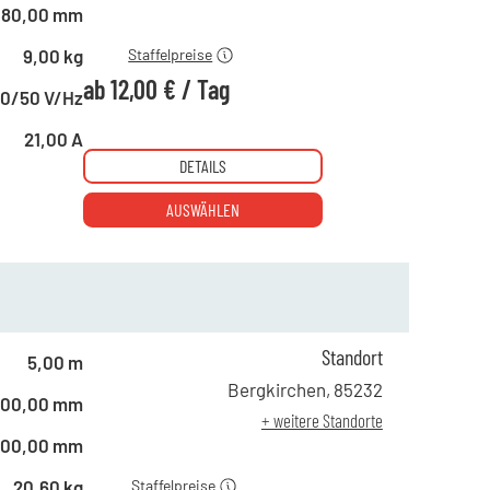
ab 10 Tagen
12,00 €
180,00 mm
9,00 kg
Staffelpreise
ab
12,00 €
/
Tag
0/50 V/Hz
21,00 A
DETAILS
AUSWÄHLEN
Standort
5,00 m
ab 1 Tag
35,00 €
Bergkirchen
,
85232
500,00 mm
ab 4 Tagen
30,00 €
+ weitere Standorte
ab 10 Tagen
26,00 €
500,00 mm
20,60 kg
Staffelpreise