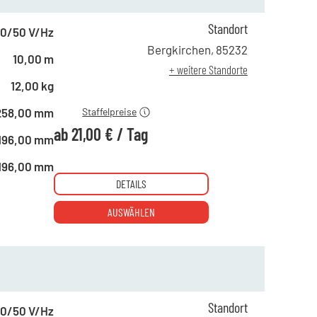
Standort
0/50 V/Hz
ab 1 Tag
34,00 €
Bergkirchen
,
85232
10,00 m
ab 4 Tagen
27,00 €
+ weitere Standorte
ab 10 Tagen
21,00 €
12,00 kg
258,00 mm
Staffelpreise
ab
21,00 €
/
Tag
196,00 mm
196,00 mm
DETAILS
AUSWÄHLEN
Standort
0/50 V/Hz