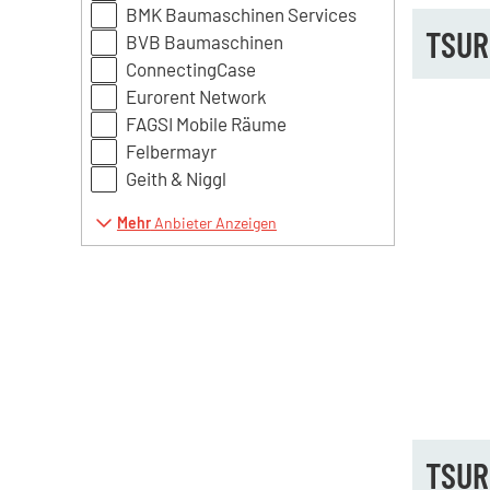
BMK Baumaschinen Services
TSUR
BVB Baumaschinen
ConnectingCase
Eurorent Network
FAGSI Mobile Räume
Felbermayr
Geith & Niggl
Mehr
Anbieter Anzeigen
TSUR