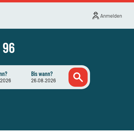
Anmelden
 96
nn?
Bis wann?