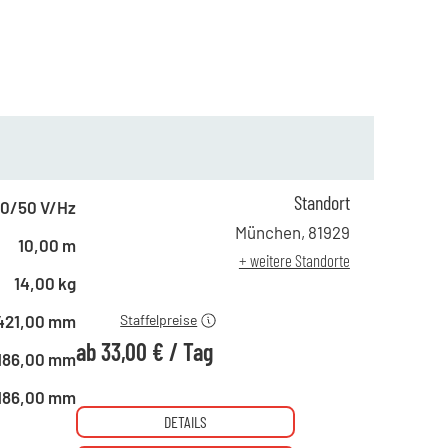
Standort
0/50 V/Hz
ab 1 Tag
49,00 €
München
,
81929
10,00 m
ab 4 Tagen
43,00 €
+ weitere Standorte
ab 10 Tagen
33,00 €
14,00 kg
421,00 mm
Staffelpreise
ab
33,00 €
/
Tag
186,00 mm
186,00 mm
DETAILS