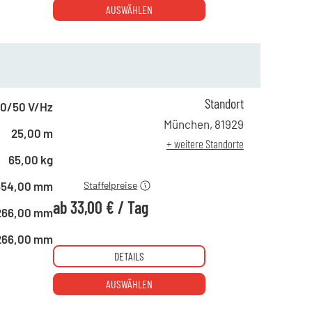
AUSWÄHLEN
Standort
0/50 V/Hz
ab 1 Tag
49,00 €
München
,
81929
25,00 m
ab 4 Tagen
43,00 €
+ weitere Standorte
ab 10 Tagen
33,00 €
65,00 kg
654,00 mm
Staffelpreise
ab
33,00 €
/
Tag
266,00 mm
266,00 mm
DETAILS
AUSWÄHLEN