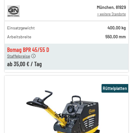
München
,
81929
+ weitere Standorte
Einsatzgewicht
400,00 kg
50,00 €
Arbeitsbreite
550,00 mm
n
45,00 €
en
35,00 €
Bomag BPR 45/55 D
Staffelpreise
ab
35,00 €
/
Tag
Rüttelplatten