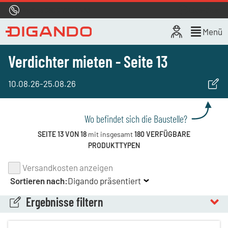
Hotline
0800 722 4433
Live-Chat
Menü
Verdichter mieten - Seite 13
10.08.26
-
25.08.26
Wo befindet sich die Baustelle?
SEITE 13 VON 18
mit insgesamt
180 VERFÜGBARE
PRODUKTTYPEN
Versandkosten anzeigen
Sortieren nach:
Digando präsentiert
Ergebnisse filtern