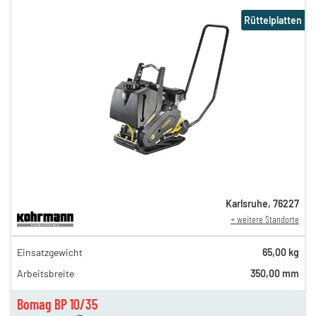
Rüttelplatten
Karlsruhe
,
76227
+ weitere Standorte
54,00 €
Einsatzgewicht
65,00 kg
n
45,00 €
Arbeitsbreite
350,00 mm
n
38,00 €
en
32,00 €
Bomag BP 10/35