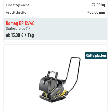
Einsatzgewicht
72,00 kg
25,00 €
Arbeitsbreite
400,00 mm
n
20,00 €
en
15,00 €
Bomag BP 12/40
Staffelpreise
ab
15,00 €
/
Tag
Rüttelplatten