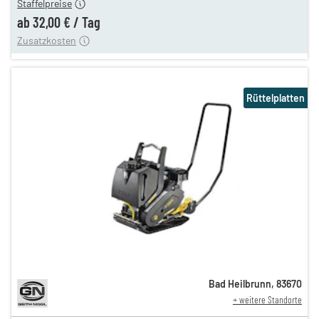
Staffelpreise
ung
12,00 €
ab
32,00 €
/
Tag
Zusatzkosten
Rüttelplatten
Bad Heilbrunn
,
83670
+ weitere Standorte