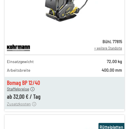
Bühl
,
77815
+ weitere Standorte
54,00 €
Einsatzgewicht
72,00 kg
n
45,00 €
Arbeitsbreite
400,00 mm
n
38,00 €
en
32,00 €
Bomag BP 12/40
Staffelpreise
ung
12,00 €
ab
32,00 €
/
Tag
Zusatzkosten
Rüttelplatten