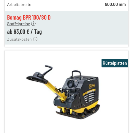
Arbeitsbreite
800,00 mm
75,00 €
n
63,00 €
Bomag BPR 100/80 D
Staffelpreise
ung
12,00 €
ab
63,00 €
/
Tag
Zusatzkosten
Rüttelplatten