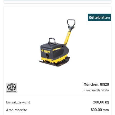
Rüttelplatten
München
,
81929
+ weitere Standorte
Einsatzgewicht
280,00 kg
40,00 €
Arbeitsbreite
600,00 mm
n
35,00 €