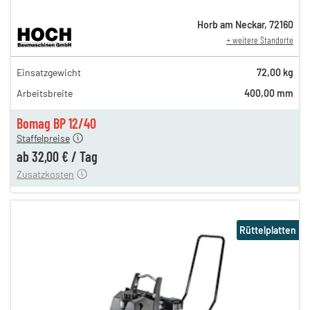
Horb am Neckar
,
72160
+ weitere Standorte
54,00 €
Einsatzgewicht
72,00 kg
n
45,00 €
Arbeitsbreite
400,00 mm
n
38,00 €
en
32,00 €
Bomag BP 12/40
Staffelpreise
ung
12,00 €
ab
32,00 €
/
Tag
Zusatzkosten
Rüttelplatten