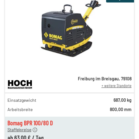
Freiburg im Breisgau
,
79108
+ weitere Standorte
108,00 €
Einsatzgewicht
687,00 kg
89,00 €
Arbeitsbreite
800,00 mm
75,00 €
n
63,00 €
Bomag BPR 100/80 D
Staffelpreise
ung
12,00 €
ab
63,00 €
/
Tag