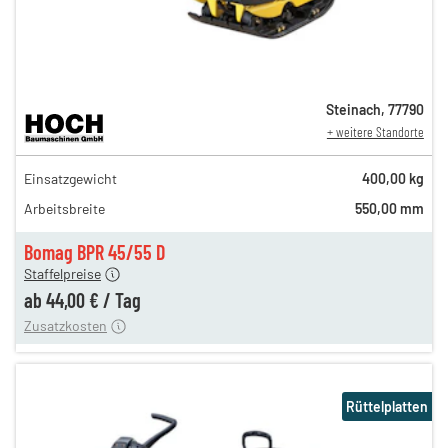
Steinach
,
77790
+ weitere Standorte
76,00 €
Einsatzgewicht
400,00 kg
n
63,00 €
Arbeitsbreite
550,00 mm
n
51,00 €
en
44,00 €
Bomag BPR 45/55 D
Staffelpreise
ung
12,00 €
ab
44,00 €
/
Tag
Zusatzkosten
Rüttelplatten