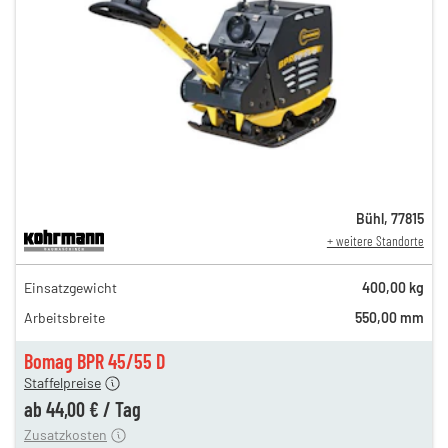
Bühl
,
77815
+ weitere Standorte
76,00 €
Einsatzgewicht
400,00 kg
n
63,00 €
Arbeitsbreite
550,00 mm
n
51,00 €
en
44,00 €
Bomag BPR 45/55 D
Staffelpreise
ung
12,00 €
ab
44,00 €
/
Tag
Zusatzkosten