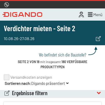
Hotline
0800 722 4433
Live-Chat
Menü
Verdichter mieten - Seite 2
10.08.26
-
27.08.26
Wo befindet sich die Baustelle?
SEITE 2 VON 18
mit insgesamt
180 VERFÜGBARE
PRODUKTTYPEN
Versandkosten anzeigen
Sortieren nach:
Digando präsentiert
Ergebnisse filtern