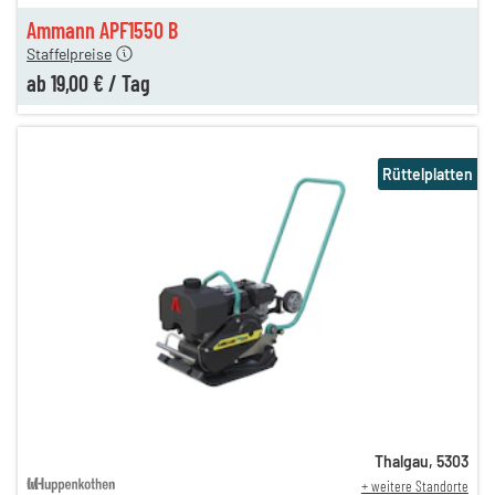
en
19,00 €
Ammann APF1550 B
Staffelpreise
ab
19,00 €
/
Tag
Rüttelplatten
Thalgau
,
5303
+ weitere Standorte