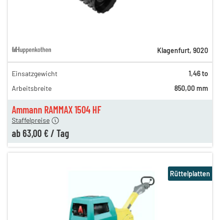
Klagenfurt
,
9020
Einsatzgewicht
1,46 to
140,00 €
Arbeitsbreite
850,00 mm
86,00 €
n
63,00 €
Ammann RAMMAX 1504 HF
Staffelpreise
ab
63,00 €
/
Tag
Rüttelplatten