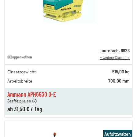
Lauterach
,
6923
+ weitere Standorte
Einsatzgewicht
515,00 kg
85,00 €
Arbeitsbreite
700,00 mm
n
44,00 €
en
31,50 €
Ammann APH6530 D-E
Staffelpreise
ab
31,50 €
/
Tag
Aufsitzwalzen