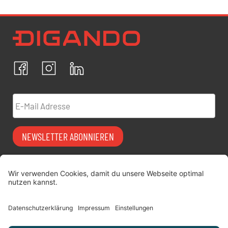
Newsletter Datenschutz
Ich bestätige, dass ich die
Datenschutzrichtlinien
akzeptiere und erkläre mich mit der Verarbeitung meiner
personenbezogenen Daten einverstanden.
Facebook
Instagram
LinkedIn
ABBRECHEN
BESTÄTIGEN
E-Mail Adresse
NEWSLETTER ABONNIEREN
Vermiet-Partner
FAQ
werden
Impressum
digitimes | blog
Datenschutz
Über uns