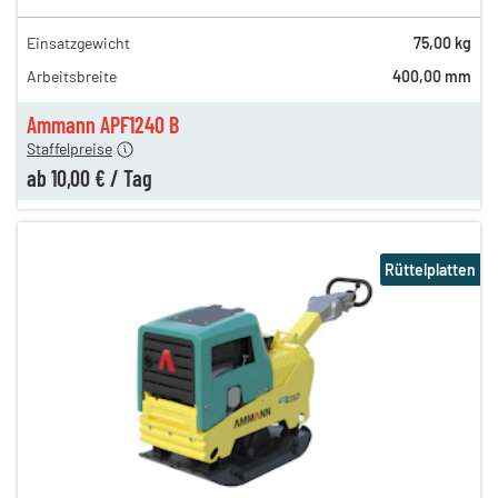
Einsatzgewicht
75,00 kg
35,00 €
Arbeitsbreite
400,00 mm
n
16,00 €
en
10,00 €
Ammann APF1240 B
Staffelpreise
ab
10,00 €
/
Tag
Rüttelplatten