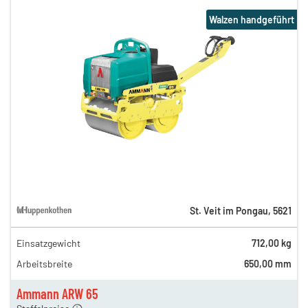
Walzen handgeführt
St. Veit im Pongau
,
5621
Einsatzgewicht
712,00 kg
85,00 €
Arbeitsbreite
650,00 mm
n
44,00 €
en
31,50 €
Ammann ARW 65