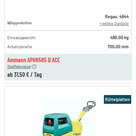
Regau
,
4844
+ weitere Standorte
Einsatzgewicht
480,00 kg
85,00 €
Arbeitsbreite
700,00 mm
n
44,00 €
en
31,50 €
Ammann APH6585 D ACE
Staffelpreise
ab
31,50 €
/
Tag
Rüttelplatten