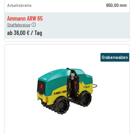
Arbeitsbreite
650,00 mm
42,00 €
en
36,00 €
Ammann ARW 65
Staffelpreise
ab
36,00 €
/
Tag
Grabenwalzen