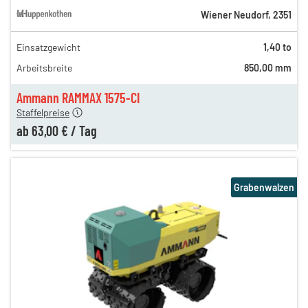
Wiener Neudorf
,
2351
Einsatzgewicht
1,40 to
140,00 €
Arbeitsbreite
850,00 mm
86,00 €
n
63,00 €
Ammann RAMMAX 1575-CI
Staffelpreise
ab
63,00 €
/
Tag
Grabenwalzen