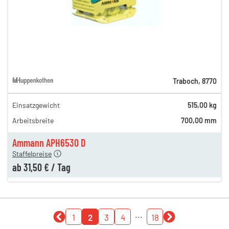
Traboch
,
8770
Einsatzgewicht
515,00 kg
85,00 €
Arbeitsbreite
700,00 mm
n
44,00 €
en
31,50 €
Ammann APH6530 D
Staffelpreise
ab
31,50 €
/
Tag
...
1
2
3
4
18