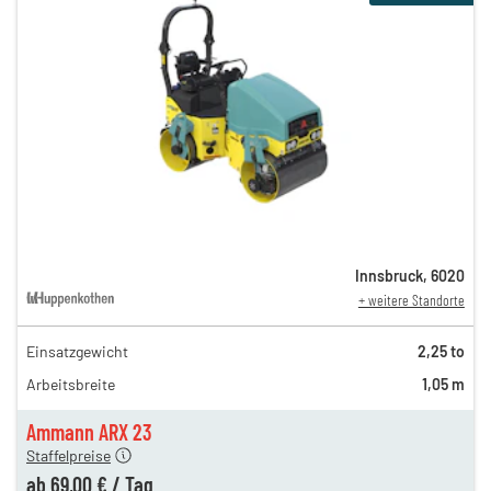
Innsbruck
,
6020
+ weitere Standorte
Einsatzgewicht
2,25 to
160,00 €
Arbeitsbreite
1,05 m
92,00 €
n
69,00 €
Ammann ARX 23
Staffelpreise
ab
69,00 €
/
Tag