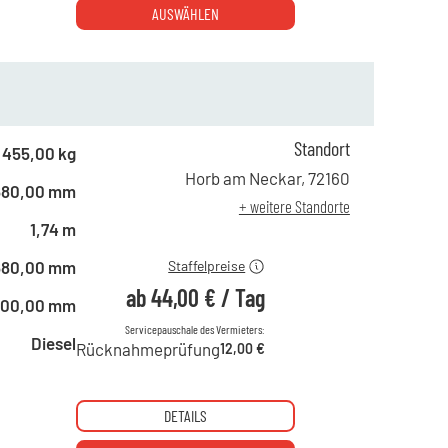
AUSWÄHLEN
Standort
ab 1 Tag
76,00 €
455,00 kg
ab 2 Tagen
63,00 €
Horb am Neckar
,
72160
680,00 mm
ab 6 Tagen
51,00 €
+ weitere Standorte
ab 21 Tagen
44,00 €
1,74 m
680,00 mm
Staffelpreise
ab
44,00 €
/
Tag
800,00 mm
Servicepauschale des Vermieters:
Diesel
Rücknahmeprüfung
12,00 €
DETAILS