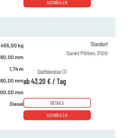
AUSWÄHLEN
ab 1 Tag
83,20 €
Standort
455,00 kg
ab 4 Tagen
58,20 €
Sankt Pölten
,
3100
680,00 mm
ab 19 Tagen
43,20 €
1,74 m
Staffelpreise
ab
43,20 €
/
Tag
680,00 mm
800,00 mm
DETAILS
Diesel
AUSWÄHLEN