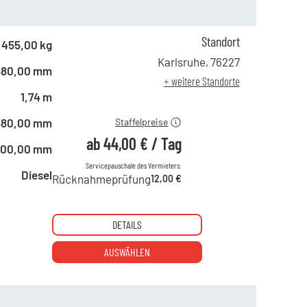
Standort
ab 1 Tag
76,00 €
455,00 kg
ab 2 Tagen
63,00 €
Karlsruhe
,
76227
680,00 mm
ab 6 Tagen
51,00 €
+ weitere Standorte
ab 21 Tagen
44,00 €
1,74 m
680,00 mm
Staffelpreise
ab
44,00 €
/
Tag
800,00 mm
Servicepauschale des Vermieters:
Diesel
Rücknahmeprüfung
12,00 €
DETAILS
AUSWÄHLEN