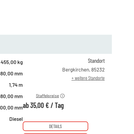
Standort
455,00 kg
ab 1 Tag
42,00 €
Bergkirchen
,
85232
680,00 mm
ab 4 Tagen
38,00 €
+ weitere Standorte
ab 10 Tagen
35,00 €
1,74 m
680,00 mm
Staffelpreise
ab
35,00 €
/
Tag
800,00 mm
Diesel
DETAILS