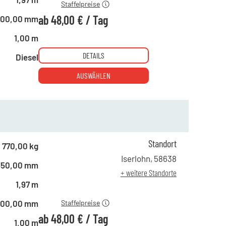
Staffelpreise
ab
48,00 €
/
Tag
800,00 mm
1,00 m
DETAILS
Diesel
AUSWÄHLEN
Standort
770,00 kg
ab 1 Tag
68,00 €
Iserlohn
,
58638
650,00 mm
ab 5 Tagen
53,00 €
+ weitere Standorte
ab 22 Tagen
48,00 €
1,97 m
800,00 mm
Staffelpreise
ab
48,00 €
/
Tag
1,00 m