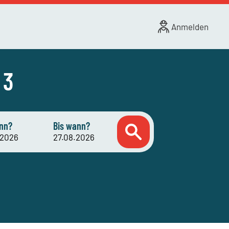
Anmelden
 3
nn?
Bis wann?