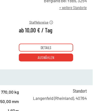
Bergland bei Ybbs
,
3254
ab 4 Tagen
16,00 €
+ weitere Standorte
ab 19 Tagen
10,00 €
Staffelpreise
ab
10,00 €
/
Tag
DETAILS
AUSWÄHLEN
ab 1 Tag
68,00 €
Standort
770,00 kg
ab 5 Tagen
53,00 €
Langenfeld (Rheinland)
,
40764
650,00 mm
ab 22 Tagen
48,00 €
1,97 m