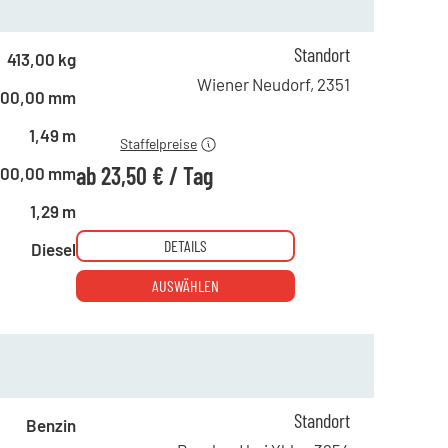
ab 1 Tag
65,00 €
Standort
413,00 kg
ab 4 Tagen
40,00 €
Wiener Neudorf
,
2351
600,00 mm
ab 19 Tagen
23,50 €
1,49 m
Staffelpreise
ab
23,50 €
/
Tag
600,00 mm
1,29 m
DETAILS
Diesel
AUSWÄHLEN
Standort
Benzin
ab 1 Tag
35,00 €