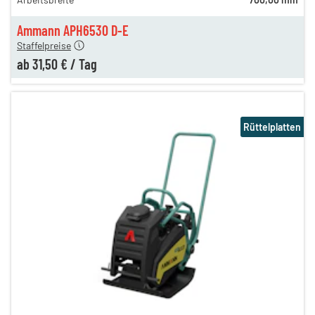
n
44,00 €
en
31,50 €
Ammann APH6530 D-E
Staffelpreise
ab
31,50 €
/
Tag
Rüttelplatten