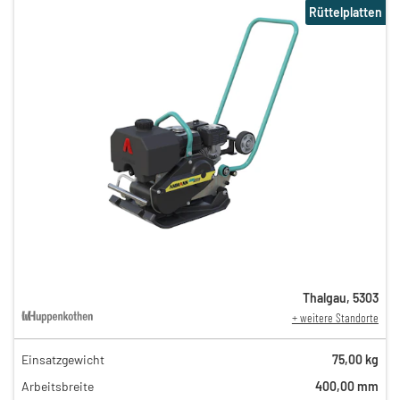
Rüttelplatten
Thalgau
,
5303
+ weitere Standorte
Einsatzgewicht
75,00 kg
35,00 €
Arbeitsbreite
400,00 mm
n
16,00 €