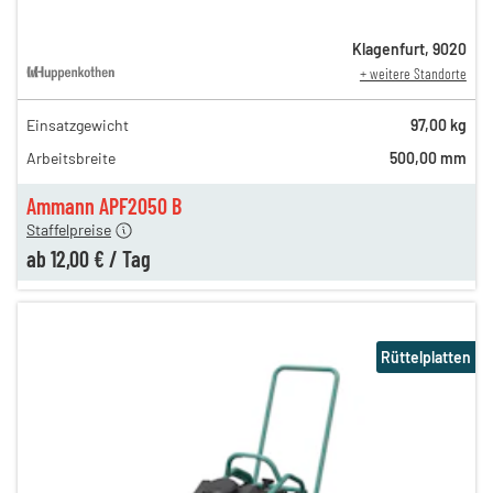
Klagenfurt
,
9020
+ weitere Standorte
Einsatzgewicht
97,00 kg
40,00 €
Arbeitsbreite
500,00 mm
n
21,00 €
en
12,00 €
Ammann APF2050 B
Staffelpreise
ab
12,00 €
/
Tag
Rüttelplatten