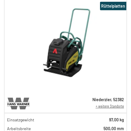
Rüttelplatten
Niederzier
,
52382
+ weitere Standorte
Einsatzgewicht
97,00 kg
35,00 €
Arbeitsbreite
500,00 mm
27,00 €