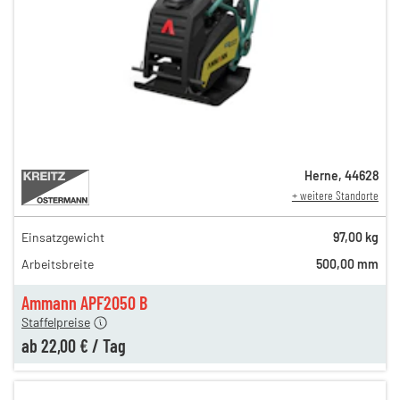
Herne
,
44628
+ weitere Standorte
Einsatzgewicht
97,00 kg
35,00 €
Arbeitsbreite
500,00 mm
27,00 €
en
22,00 €
Ammann APF2050 B
Staffelpreise
ab
22,00 €
/
Tag