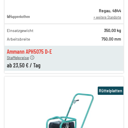
Regau
,
4844
+ weitere Standorte
Einsatzgewicht
350,00 kg
65,00 €
Arbeitsbreite
750,00 mm
n
40,00 €
en
23,50 €
Ammann APH5075 D-E
Staffelpreise
ab
23,50 €
/
Tag
Rüttelplatten