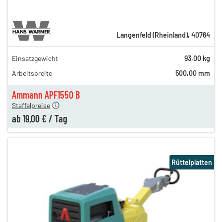
Langenfeld (Rheinland)
,
40764
Einsatzgewicht
93,00 kg
31,00 €
Arbeitsbreite
500,00 mm
25,00 €
en
19,00 €
Ammann APF1550 B
Staffelpreise
ab
19,00 €
/
Tag
Rüttelplatten