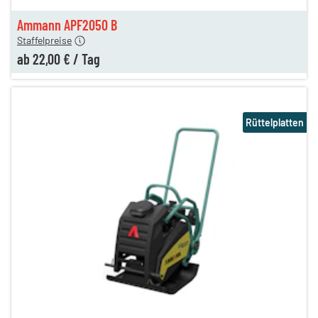
en
22,00 €
Ammann APF2050 B
Staffelpreise
ab
22,00 €
/
Tag
Rüttelplatten