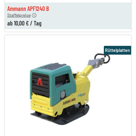
en
10,00 €
Ammann APF1240 B
Staffelpreise
ab
10,00 €
/
Tag
Rüttelplatten