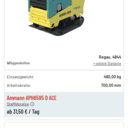
Regau
,
4844
+ weitere Standorte
Einsatzgewicht
480,00 kg
85,00 €
Arbeitsbreite
700,00 mm
n
44,00 €
en
31,50 €
Ammann APH6585 D ACE
Staffelpreise
ab
31,50 €
/
Tag