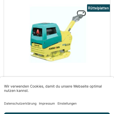
Rüttelplatten
Traboch
,
8770
Einsatzgewicht
515,00 kg
85,00 €
Arbeitsbreite
700,00 mm