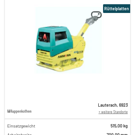
Rüttelplatten
Lauterach
,
6923
+ weitere Standorte
Einsatzgewicht
515,00 kg
85,00 €
Arbeitsbreite
700,00 mm