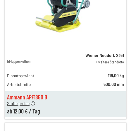
Wiener Neudorf
,
2351
+ weitere Standorte
Einsatzgewicht
119,00 kg
40,00 €
Arbeitsbreite
500,00 mm
n
21,00 €
en
12,00 €
Ammann APF1850 B
Staffelpreise
ab
12,00 €
/
Tag