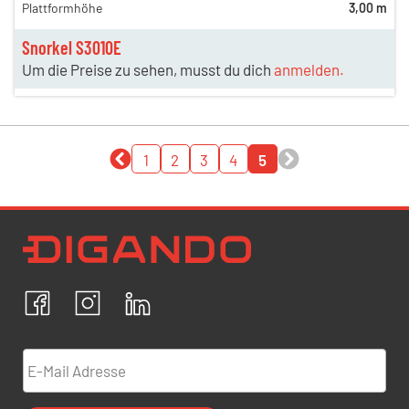
Plattformhöhe
3,00 m
Snorkel S3010E
Um die Preise zu sehen, musst du dich
anmelden.
1
2
3
4
5
Newsletter Datenschutz
Ich bestätige, dass ich die
Datenschutzrichtlinien
akzeptiere und erkläre mich mit der Verarbeitung meiner
personenbezogenen Daten einverstanden.
Facebook
Instagram
LinkedIn
ABBRECHEN
BESTÄTIGEN
E-Mail Adresse