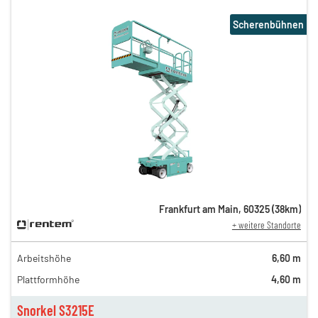
Scherenbühnen
Frankfurt am Main
,
60325
(
38
km)
+ weitere Standorte
Arbeitshöhe
6,60 m
Plattformhöhe
4,60 m
Snorkel S3215E