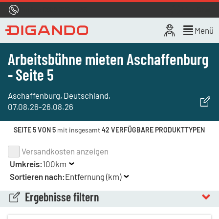
Hotline
0800 722 4433
Live-Chat
Menü
Arbeitsbühne mieten Aschaffenburg
- Seite 5
Aschaffenburg, Deutschland
,
07.08.26
-
26.08.26
SEITE 5 VON 5
mit insgesamt
42 VERFÜGBARE PRODUKTTYPEN
Versandkosten anzeigen
Umkreis:
100km
Sortieren nach:
Entfernung (km)
Ergebnisse filtern