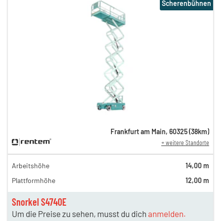
Scherenbühnen
Frankfurt am Main
,
60325
(
38
km)
+ weitere Standorte
Arbeitshöhe
14,00 m
Plattformhöhe
12,00 m
Snorkel S4740E
Um die Preise zu sehen, musst du dich
anmelden.