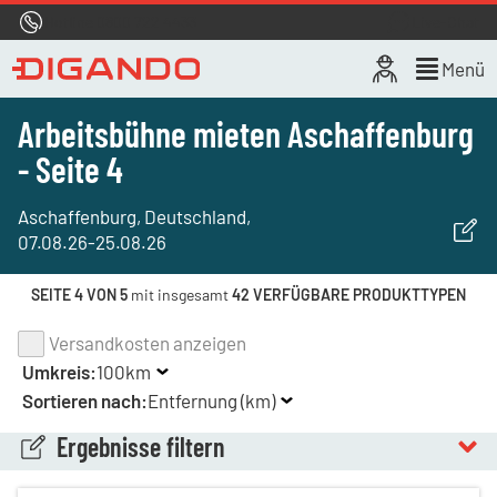
Hotline
0800 722 4433
Live-Chat
Menü
Arbeitsbühne mieten Aschaffenburg
- Seite 4
Aschaffenburg, Deutschland
,
07.08.26
-
25.08.26
SEITE 4 VON 5
mit insgesamt
42 VERFÜGBARE PRODUKTTYPEN
Versandkosten anzeigen
Umkreis:
100km
Sortieren nach:
Entfernung (km)
Ergebnisse filtern