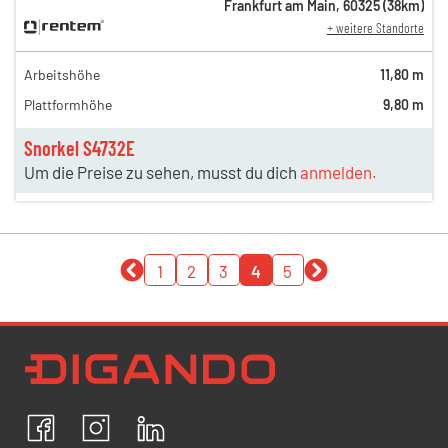
Frankfurt am Main
,
60325
(
38
km)
+ weitere Standorte
Arbeitshöhe
11,80 m
Plattformhöhe
9,80 m
Snorkel S4732E
Um die Preise zu sehen, musst du dich
anmelden.
1
2
3
4
5
Newsletter Datenschutz
Ich bestätige, dass ich die
Datenschutzrichtlinien
akzeptiere und erkläre mich mit der Verarbeitung meiner
personenbezogenen Daten einverstanden.
Facebook
Instagram
LinkedIn
ABBRECHEN
BESTÄTIGEN