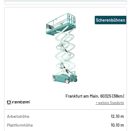
Scherenbühnen
Frankfurt am Main
,
60325
(
38
km)
+ weitere Standorte
Arbeitshöhe
12,10 m
Plattformhöhe
10,10 m