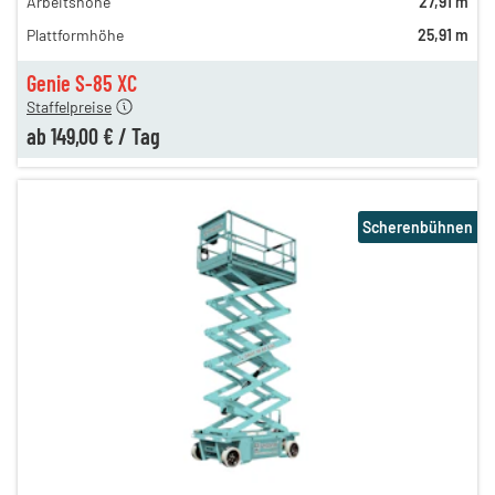
Arbeitshöhe
27,91 m
229,00 €
Plattformhöhe
25,91 m
189,00 €
149,00 €
Genie S-85 XC
Staffelpreise
ab
149,00 €
/
Tag
Scherenbühnen