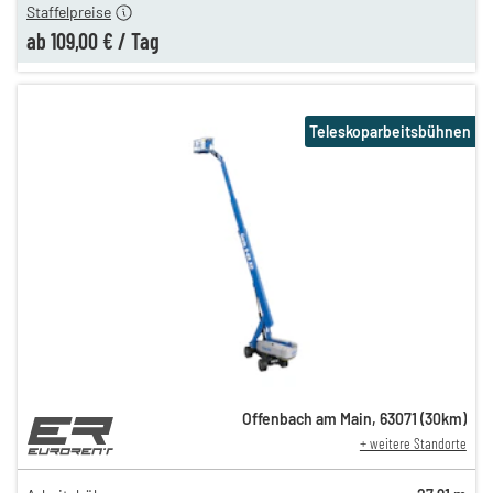
Staffelpreise
ab
109,00 €
/
Tag
Teleskoparbeitsbühnen
Offenbach am Main
,
63071
(
30
km)
+ weitere Standorte
289,00 €
249,00 €