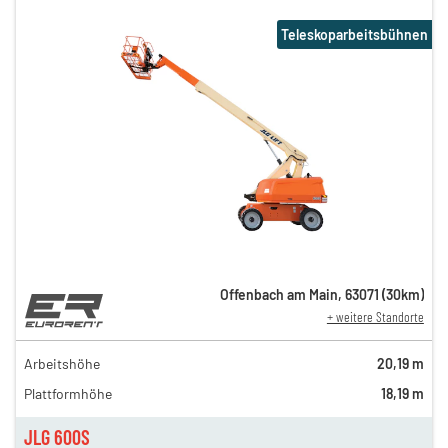
Teleskoparbeitsbühnen
Offenbach am Main
,
63071
(
30
km)
+ weitere Standorte
179,00 €
159,00 €
Arbeitshöhe
20,19 m
n
129,00 €
Plattformhöhe
18,19 m
n
119,00 €
n
109,00 €
JLG 600S