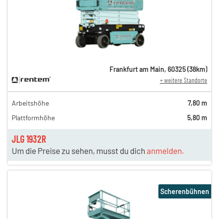
Frankfurt am Main
,
60325
(
38
km)
+ weitere Standorte
Arbeitshöhe
7,80 m
Plattformhöhe
5,80 m
JLG 1932R
Um die Preise zu sehen, musst du dich
anmelden.
Scherenbühnen