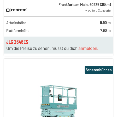
Frankfurt am Main
,
60325
(
38
km)
+ weitere Standorte
Arbeitshöhe
9,90 m
Plattformhöhe
7,90 m
JLG 2646ES
Um die Preise zu sehen, musst du dich
anmelden.
Scherenbühnen