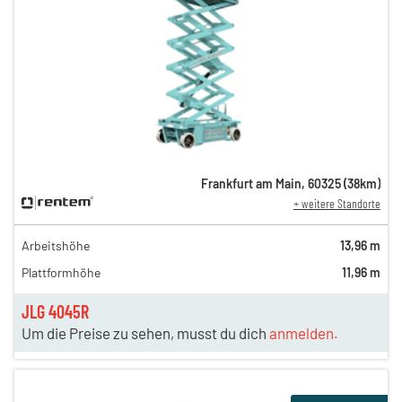
Frankfurt am Main
,
60325
(
38
km)
+ weitere Standorte
Arbeitshöhe
13,96 m
Plattformhöhe
11,96 m
JLG 4045R
Um die Preise zu sehen, musst du dich
anmelden.