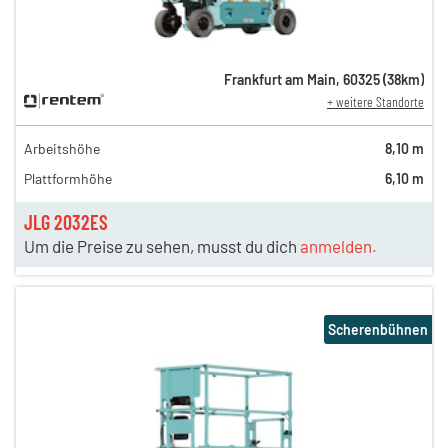
Frankfurt am Main
,
60325
(
38
km)
+ weitere Standorte
Arbeitshöhe
8,10 m
Plattformhöhe
6,10 m
JLG 2032ES
Um die Preise zu sehen, musst du dich
anmelden.
Scherenbühnen