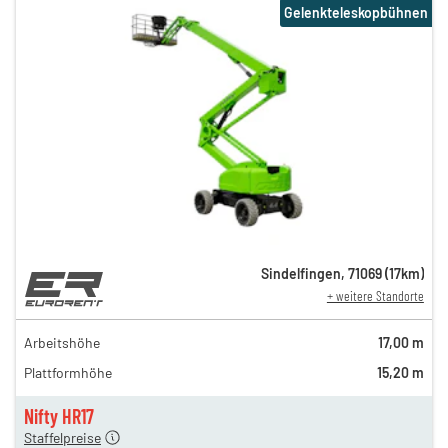
Gelenkteleskopbühnen
Sindelfingen
,
71069
(
17
km)
+ weitere Standorte
199,00 €
169,00 €
Arbeitshöhe
17,00 m
n
149,00 €
Plattformhöhe
15,20 m
n
129,00 €
n
119,00 €
Nifty HR17
Staffelpreise