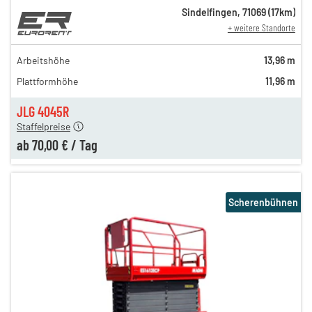
Sindelfingen
,
71069
(
17
km)
+ weitere Standorte
139,00 €
110,00 €
Arbeitshöhe
13,96 m
n
99,00 €
Plattformhöhe
11,96 m
n
85,00 €
n
70,00 €
JLG 4045R
Staffelpreise
ab
70,00 €
/
Tag
Scherenbühnen