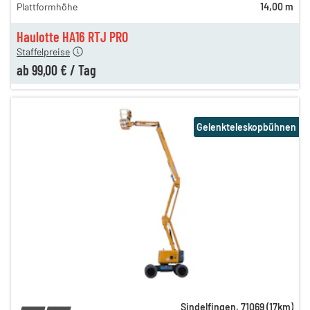
Plattformhöhe
14,00 m
n
109,00 €
n
99,00 €
Haulotte HA16 RTJ PRO
Staffelpreise
ab
99,00 €
/
Tag
Gelenkteleskopbühnen
Sindelfingen
,
71069
(
17
km)