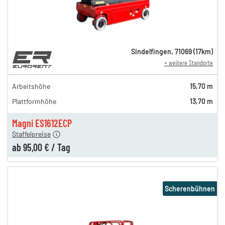
Sindelfingen
,
71069
(
17
km)
+ weitere Standorte
169,00 €
139,00 €
Arbeitshöhe
15,70 m
n
125,00 €
Plattformhöhe
13,70 m
n
105,00 €
n
95,00 €
Magni ES1612ECP
Staffelpreise
ab
95,00 €
/
Tag
Scherenbühnen