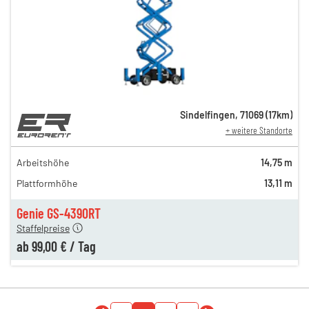
Sindelfingen
,
71069
(
17
km)
+ weitere Standorte
169,00 €
140,00 €
Arbeitshöhe
14,75 m
n
119,00 €
Plattformhöhe
13,11 m
n
109,00 €
n
99,00 €
Genie GS-4390RT
Staffelpreise
ab
99,00 €
/
Tag