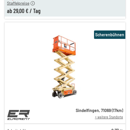
Staffelpreise
ab
29,00 €
/
Tag
Scherenbühnen
Sindelfingen
,
71069
(
17
km)
+ weitere Standorte
84,00 €
n
69,00 €