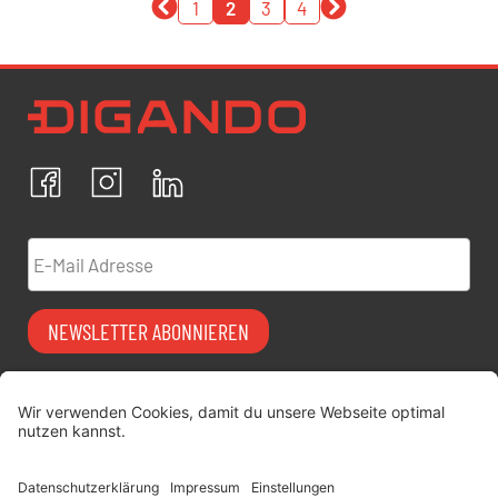
1
2
3
4
Newsletter Datenschutz
Ich bestätige, dass ich die
Datenschutzrichtlinien
akzeptiere und erkläre mich mit der Verarbeitung meiner
personenbezogenen Daten einverstanden.
Facebook
Instagram
LinkedIn
ABBRECHEN
BESTÄTIGEN
E-Mail Adresse
NEWSLETTER ABONNIEREN
Vermiet-Partner
FAQ
werden
Impressum
digitimes | blog