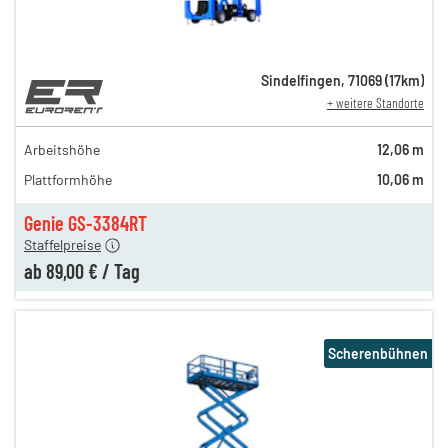
Sindelfingen
,
71069
(
17
km)
+ weitere Standorte
139,00 €
120,00 €
Arbeitshöhe
12,06 m
n
109,00 €
Plattformhöhe
10,06 m
n
99,00 €
n
89,00 €
Genie GS-3384RT
Staffelpreise
ab
89,00 €
/
Tag
Scherenbühnen