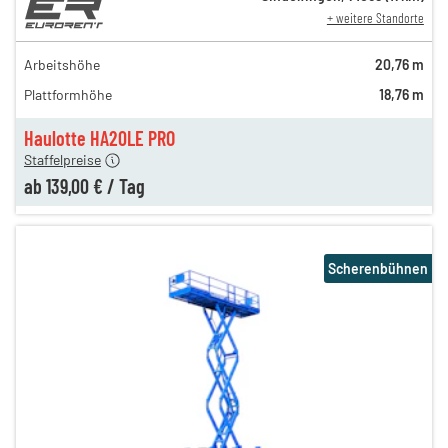
+ weitere Standorte
249,00 €
229,00 €
Arbeitshöhe
20,76 m
209,00 €
Plattformhöhe
18,76 m
189,00 €
139,00 €
Haulotte HA20LE PRO
Staffelpreise
ab
139,00 €
/
Tag
Scherenbühnen