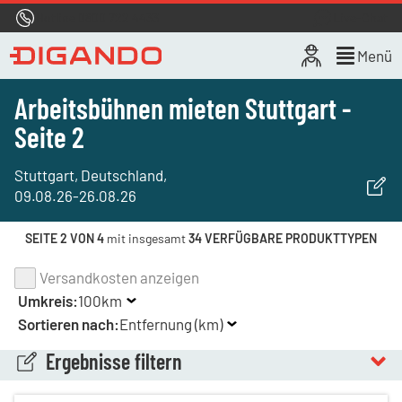
Hotline
0800 722 4433
Live-Chat
Menü
Arbeitsbühnen mieten Stuttgart -
Seite 2
Stuttgart, Deutschland
,
09.08.26
-
26.08.26
SEITE 2 VON 4
mit insgesamt
34 VERFÜGBARE PRODUKTTYPEN
Versandkosten anzeigen
Umkreis:
100km
Sortieren nach:
Entfernung (km)
Ergebnisse filtern