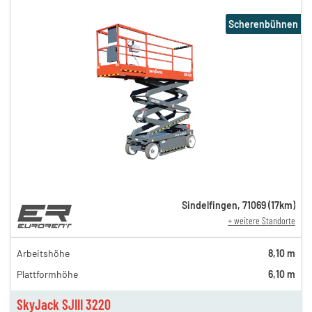
Scherenbühnen
Sindelfingen
,
71069
(
17
km)
+ weitere Standorte
74,00 €
n
59,00 €
Arbeitshöhe
8,10 m
en
45,00 €
Plattformhöhe
6,10 m
en
39,00 €
en
29,00 €
SkyJack SJIII 3220