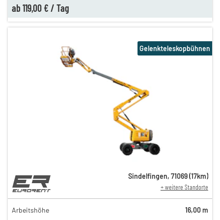
ab
119,00 €
/
Tag
Gelenkteleskopbühnen
Sindelfingen
,
71069
(
17
km)
+ weitere Standorte
169,00 €
129,00 €
Arbeitshöhe
16,00 m
n
119,00 €