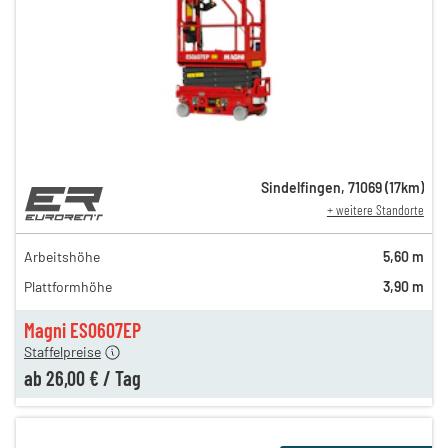
Sindelfingen
,
71069
(
17
km)
+ weitere Standorte
69,00 €
n
55,00 €
Arbeitshöhe
5,60 m
en
48,00 €
Plattformhöhe
3,90 m
n
40,00 €
en
26,00 €
Magni ES0607EP
Staffelpreise
ab
26,00 €
/
Tag