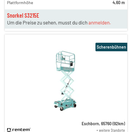
Plattformhöhe
4,60 m
Snorkel S3215E
Um die Preise zu sehen, musst du dich
anmelden.
Scherenbühnen
Eschborn
,
65760
(
92
km)
+ weitere Standorte