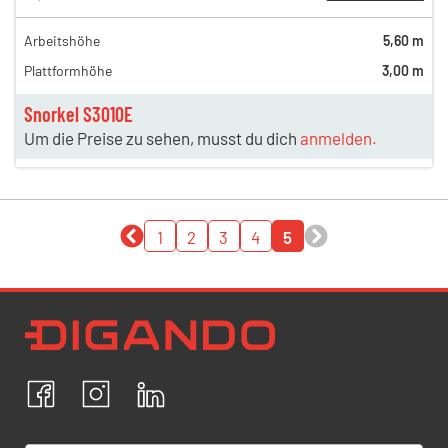
Arbeitshöhe
5,60 m
Plattformhöhe
3,00 m
Snorkel S3010E
Um die Preise zu sehen, musst du dich
anmelden.
1
2
3
4
5
Newsletter Datenschutz
Ich bestätige, dass ich die
Datenschutzrichtlinien
akzeptiere und erkläre mich mit der Verarbeitung meiner
personenbezogenen Daten einverstanden.
Facebook
Instagram
LinkedIn
ABBRECHEN
BESTÄTIGEN