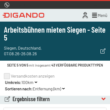
Hotline
0800 722 4433
Live-Chat
Menü
Arbeitsbühnen mieten Siegen - Seite
5
Siegen, Deutschland
,
07.08.26
-
26.08.26
SEITE 5 VON 5
mit insgesamt
43 VERFÜGBARE PRODUKTTYPEN
Versandkosten anzeigen
Umkreis:
100km
Sortieren nach:
Entfernung (km)
Ergebnisse filtern