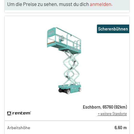
Um die Preise zu sehen, musst du dich
anmelden.
Scherenbühnen
Eschborn
,
65760
(
92
km)
+ weitere Standorte
Arbeitshöhe
6,60 m