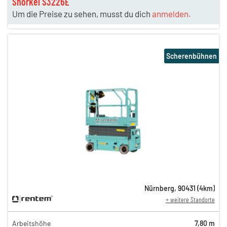
Snorkel S3226E
Um die Preise zu sehen, musst du dich
anmelden.
Scherenbühnen
Nürnberg
,
90431
(
4
km)
+ weitere Standorte
Arbeitshöhe
7,80 m