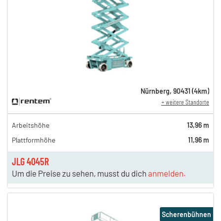
Nürnberg
,
90431
(
4
km)
+ weitere Standorte
Arbeitshöhe
13,96 m
Plattformhöhe
11,96 m
JLG 4045R
Um die Preise zu sehen, musst du dich
anmelden.
Scherenbühnen