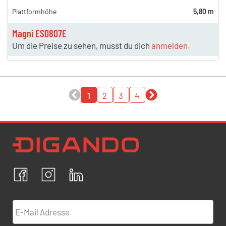
Plattformhöhe
5,80 m
Magni ES0807E
Um die Preise zu sehen, musst du dich
anmelden.
1
2
3
4
Newsletter Datenschutz
Ich bestätige, dass ich die
Datenschutzrichtlinien
akzeptiere und erkläre mich mit der Verarbeitung meiner
personenbezogenen Daten einverstanden.
Facebook
Instagram
LinkedIn
ABBRECHEN
BESTÄTIGEN
E-Mail Adresse