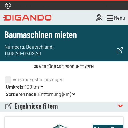
Hotline
0800 722 4433
Live-Chat
Menü
Baumaschinen mieten
Nürnberg, Deutschland
,
11.08.26
-
07.09.26
35 VERFÜGBARE PRODUKTTYPEN
Versandkosten anzeigen
Umkreis:
100km
Sortieren nach:
Entfernung (km)
Ergebnisse filtern