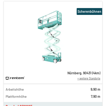
Scherenbühnen
Nürnberg
,
90431
(
4
km)
+ weitere Standorte
Arbeitshöhe
9,90 m
Plattformhöhe
7,90 m