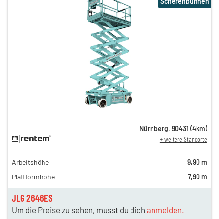
Scherenbühnen
Nürnberg
,
90431
(
4
km)
+ weitere Standorte
Arbeitshöhe
9,90 m
Plattformhöhe
7,90 m
JLG 2646ES
Um die Preise zu sehen, musst du dich
anmelden.