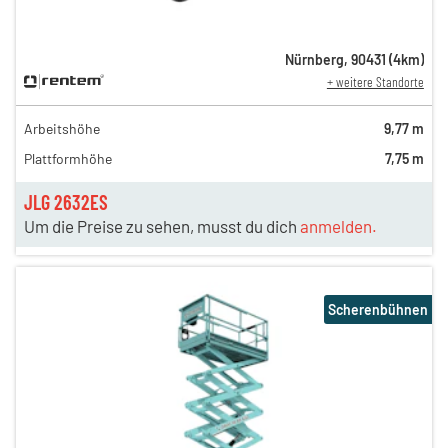
Nürnberg
,
90431
(
4
km)
+ weitere Standorte
Arbeitshöhe
9,77 m
Plattformhöhe
7,75 m
JLG 2632ES
Um die Preise zu sehen, musst du dich
anmelden.
Scherenbühnen