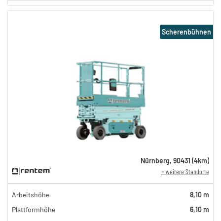
Scherenbühnen
Nürnberg
,
90431
(
4
km)
+ weitere Standorte
Arbeitshöhe
8,10 m
Plattformhöhe
6,10 m