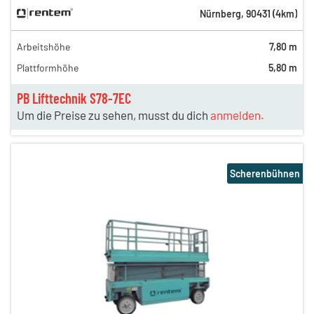
Nürnberg
,
90431
(
4
km)
Arbeitshöhe
7,80 m
Plattformhöhe
5,80 m
PB Lifttechnik S78-7EC
Um die Preise zu sehen, musst du dich
anmelden.
Scherenbühnen