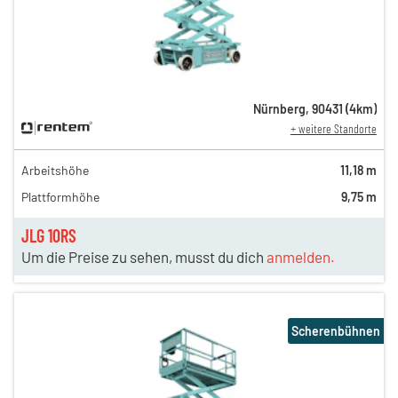
Nürnberg
,
90431
(
4
km)
+ weitere Standorte
Arbeitshöhe
11,18 m
Plattformhöhe
9,75 m
JLG 10RS
Um die Preise zu sehen, musst du dich
anmelden.
Scherenbühnen