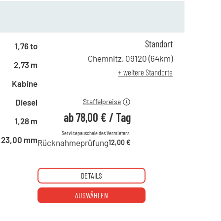
Standort
ab 1 Tag
134,00 €
1,76 to
ab 2 Tagen
111,00 €
Chemnitz
,
09120
(
64
km)
2,73 m
ab 6 Tagen
92,00 €
+ weitere Standorte
ab 21 Tagen
78,00 €
Kabine
Diesel
Staffelpreise
ab
78,00 €
/
Tag
1,28 m
Servicepauschale des Vermieters:
23,00 mm
Rücknahmeprüfung
12,00 €
DETAILS
AUSWÄHLEN