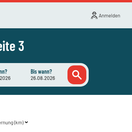
Anmelden
ite 3
nn?
Bis wann?
ernung (km)