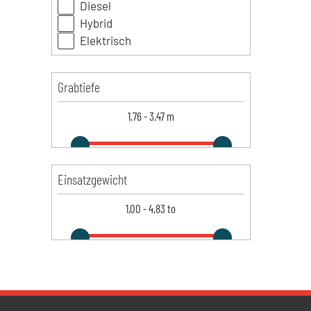
Diesel
Hybrid
Elektrisch
Grabtiefe
1,76
-
3,47
m
Einsatzgewicht
1,00
-
4,83
to