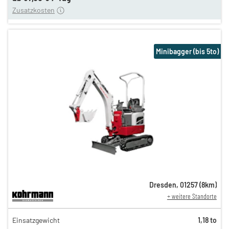
Zusatzkosten
Minibagger (bis 5to)
Dresden
,
01257
(
8
km)
+ weitere Standorte
127,00 €
Einsatzgewicht
1,18 to
106,00 €