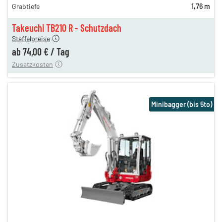
Grabtiefe
1,76 m
88,00 €
n
74,00 €
Takeuchi TB210 R - Schutzdach
Staffelpreise
ung
12,00 €
ab
74,00 €
/
Tag
Zusatzkosten
Minibagger (bis 5to)