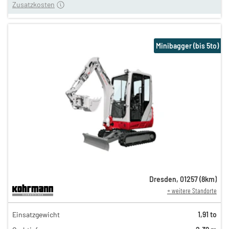
Zusatzkosten
Minibagger (bis 5to)
Dresden
,
01257
(
8
km)
+ weitere Standorte
134,00 €
Einsatzgewicht
1,91 to
111,00 €