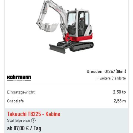
Dresden
,
01257
(
8
km)
+ weitere Standorte
151,00 €
Einsatzgewicht
2,30 to
126,00 €
Grabtiefe
2,58 m
105,00 €
n
87,00 €
Takeuchi TB225 - Kabine
Staffelpreise
ung
12,00 €
ab
87,00 €
/
Tag