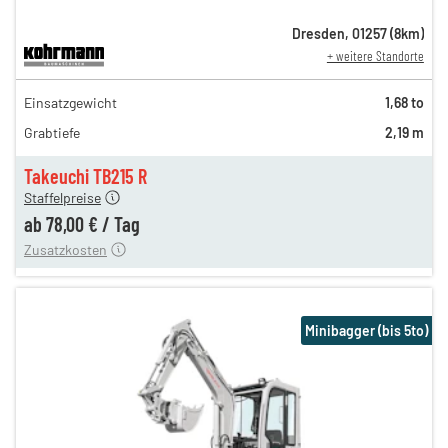
Dresden
,
01257
(
8
km)
+ weitere Standorte
134,00 €
Einsatzgewicht
1,68 to
111,00 €
Grabtiefe
2,19 m
92,00 €
n
78,00 €
Takeuchi TB215 R
Staffelpreise
ung
12,00 €
ab
78,00 €
/
Tag
Zusatzkosten
Minibagger (bis 5to)