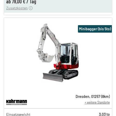
ab
78,00 €
/
Tag
Zusatzkosten
Minibagger (bis 5to)
Dresden
,
01257
(
8
km)
+ weitere Standorte
151,00 €
Einsatzgewicht
3,03 to