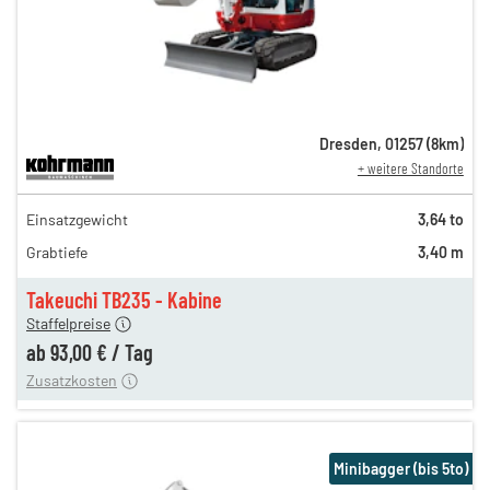
Dresden
,
01257
(
8
km)
+ weitere Standorte
162,00 €
Einsatzgewicht
3,64 to
135,00 €
Grabtiefe
3,40 m
112,00 €
n
93,00 €
Takeuchi TB235 - Kabine
Staffelpreise
ung
12,00 €
ab
93,00 €
/
Tag
Zusatzkosten
Minibagger (bis 5to)