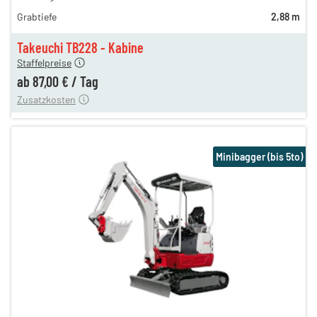
126,00 €
Grabtiefe
2,88 m
105,00 €
n
87,00 €
Takeuchi TB228 - Kabine
Staffelpreise
ung
12,00 €
ab
87,00 €
/
Tag
Zusatzkosten
Minibagger (bis 5to)