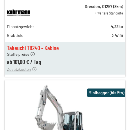
Dresden
,
01257
(
8
km)
+ weitere Standorte
173,00 €
Einsatzgewicht
4,33 to
145,00 €
Grabtiefe
3,47 m
120,00 €
n
101,00 €
Takeuchi TB240 - Kabine
Staffelpreise
ung
12,00 €
ab
101,00 €
/
Tag
Zusatzkosten
Minibagger (bis 5to)