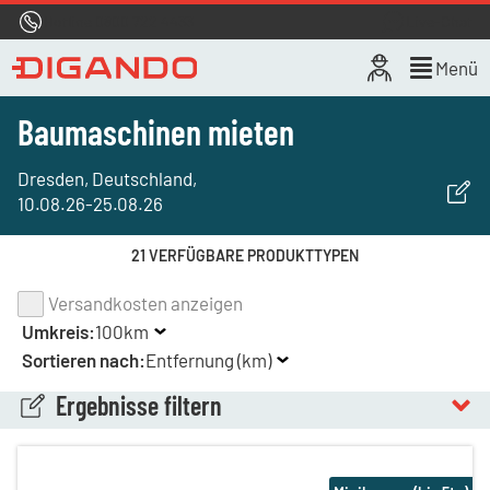
Hotline
0800 722 4433
Live-Chat
Menü
Baumaschinen mieten
Dresden, Deutschland
,
10.08.26
-
25.08.26
21 VERFÜGBARE PRODUKTTYPEN
Versandkosten anzeigen
Umkreis:
100km
Sortieren nach:
Entfernung (km)
Ergebnisse filtern