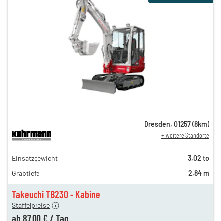
Dresden
,
01257
(
8
km)
+ weitere Standorte
151,00 €
Einsatzgewicht
3,02 to
126,00 €
Grabtiefe
2,84 m
105,00 €
n
87,00 €
Takeuchi TB230 - Kabine
Staffelpreise
ung
12,00 €
ab
87,00 €
/
Tag