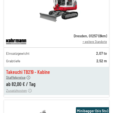
Dresden
,
01257
(
8
km)
+ weitere Standorte
141,00 €
Einsatzgewicht
2,07 to
n
117,00 €
Grabtiefe
2,52 m
98,00 €
n
82,00 €
Takeuchi TB219 - Kabine
Staffelpreise
ung
12,00 €
ab
82,00 €
/
Tag
Zusatzkosten
Minibagger (bis 5to)