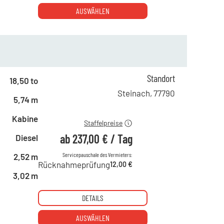
AUSWÄHLEN
ab 1 Tag
411,00 €
ab 2 Tagen
342,00 €
Standort
18,50 to
ab 6 Tagen
286,00 €
Steinach
,
77790
5,74 m
ab 21 Tagen
237,00 €
Kabine
Staffelpreise
ab
237,00 €
/
Tag
Diesel
Servicepauschale des Vermieters:
2,52 m
Rücknahmeprüfung
12,00 €
3,02 m
DETAILS
AUSWÄHLEN