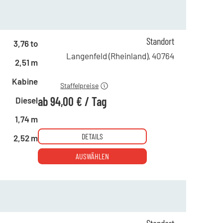
ab 1 Tag
160,00 €
Standort
3,76 to
ab 5 Tagen
127,00 €
Langenfeld (Rheinland)
,
40764
2,51 m
ab 22 Tagen
94,00 €
Kabine
Staffelpreise
ab
94,00 €
/
Tag
Diesel
1,74 m
DETAILS
2,52 m
AUSWÄHLEN