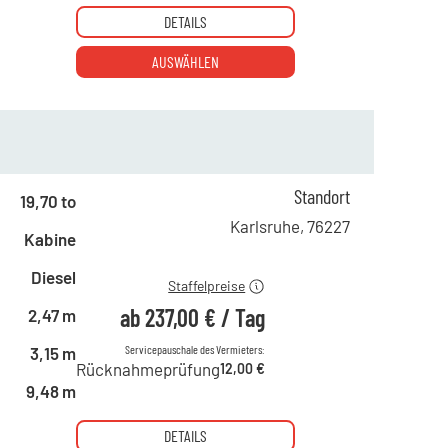
DETAILS
AUSWÄHLEN
ab 1 Tag
411,00 €
ab 2 Tagen
342,00 €
Standort
19,70 to
ab 6 Tagen
286,00 €
Karlsruhe
,
76227
Kabine
ab 21 Tagen
237,00 €
Diesel
Staffelpreise
ab
237,00 €
/
Tag
2,47 m
Servicepauschale des Vermieters:
3,15 m
Rücknahmeprüfung
12,00 €
9,48 m
DETAILS