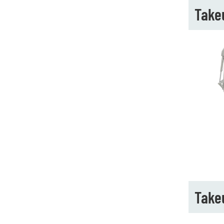
Take
Take