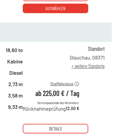
AUSWÄHLEN
Standort
ab 1 Tag
389,00 €
18,60 to
ab 2 Tagen
324,00 €
Glauchau
,
08371
Kabine
ab 6 Tagen
270,00 €
+ weitere Standorte
ab 21 Tagen
225,00 €
Diesel
2,73 m
Staffelpreise
ab
225,00 €
/
Tag
3,58 m
Servicepauschale des Vermieters:
9,33 m
Rücknahmeprüfung
12,00 €
DETAILS