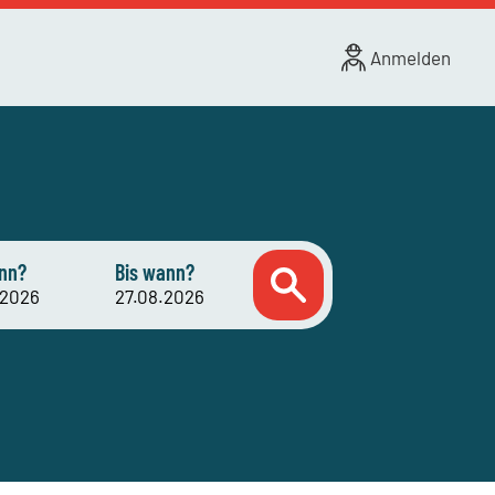
Anmelden
nn?
Bis wann?