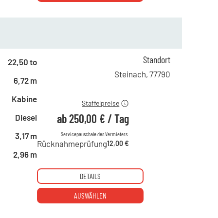
ab 1 Tag
432,00 €
ab 2 Tagen
359,00 €
Standort
22,50 to
ab 6 Tagen
300,00 €
Steinach
,
77790
6,72 m
ab 21 Tagen
250,00 €
Kabine
Staffelpreise
ab
250,00 €
/
Tag
Diesel
Servicepauschale des Vermieters:
3,17 m
Rücknahmeprüfung
12,00 €
2,96 m
DETAILS
AUSWÄHLEN