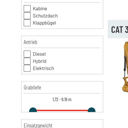
Kabine
Schutzdach
Klappbügel
CAT 3
Antrieb
Diesel
Hybrid
Elektrisch
Grabtiefe
1,72
-
9,19
m
Einsatzgewicht