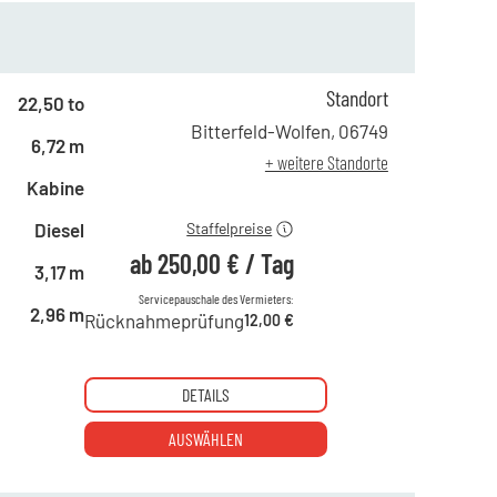
Standort
ab 1 Tag
432,00 €
22,50 to
ab 2 Tagen
359,00 €
Bitterfeld-Wolfen
,
06749
6,72 m
ab 6 Tagen
300,00 €
+ weitere Standorte
ab 21 Tagen
250,00 €
Kabine
Diesel
Staffelpreise
ab
250,00 €
/
Tag
3,17 m
Servicepauschale des Vermieters:
2,96 m
Rücknahmeprüfung
12,00 €
DETAILS
AUSWÄHLEN