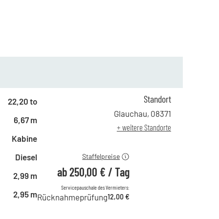
Standort
ab 1 Tag
432,00 €
22,20 to
ab 2 Tagen
359,00 €
Glauchau
,
08371
6,67 m
ab 6 Tagen
300,00 €
+ weitere Standorte
ab 21 Tagen
250,00 €
Kabine
Diesel
Staffelpreise
ab
250,00 €
/
Tag
2,99 m
Servicepauschale des Vermieters:
2,95 m
Rücknahmeprüfung
12,00 €