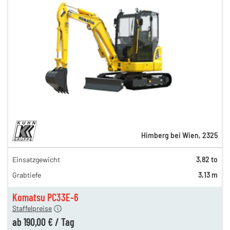
Himberg bei Wien
,
2325
Einsatzgewicht
3,82 to
450,00 €
Grabtiefe
3,13 m
340,00 €
190,00 €
Komatsu PC33E-6
Staffelpreise
ab
190,00 €
/
Tag