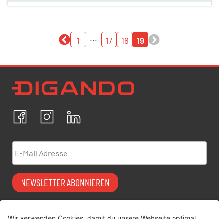
...
1
17
18
19
Newsletter Datenschutz
Ich bestätige, dass ich die
Datenschutzrichtlinien
akzeptiere und erkläre mich mit der Verarbeitung meiner
personenbezogenen Daten einverstanden.
Facebook
Instagram
LinkedIn
ABBRECHEN
BESTÄTIGEN
E-Mail Adresse
NEWSLETTER ABONNIEREN