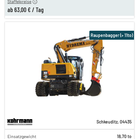
Staffelpreise
ab
63,00 €
/
Tag
Raupenbagger (> 11to)
Schkeuditz
,
04435
411,00 €
Einsatzgewicht
18,70 to
342,00 €