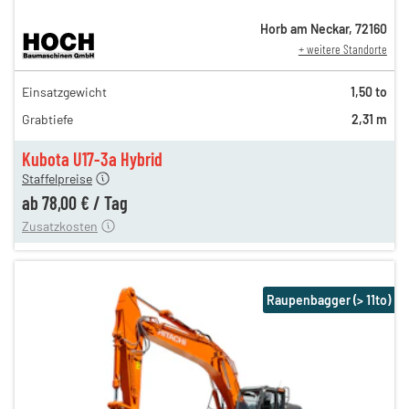
Horb am Neckar
,
72160
+ weitere Standorte
134,00 €
Einsatzgewicht
1,50 to
111,00 €
Grabtiefe
2,31 m
92,00 €
n
78,00 €
Kubota U17-3a Hybrid
Staffelpreise
ung
12,00 €
ab
78,00 €
/
Tag
Zusatzkosten
Raupenbagger (> 11to)