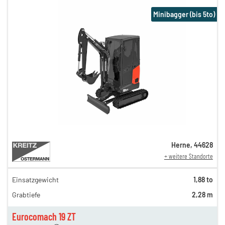
Minibagger (bis 5to)
Herne
,
44628
+ weitere Standorte
Einsatzgewicht
1,88 to
116,00 €
Grabtiefe
2,28 m
94,00 €
n
63,00 €
Eurocomach 19 ZT