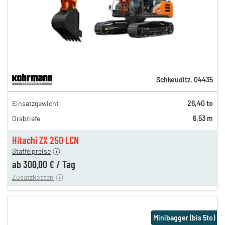
Schkeuditz
,
04435
519,00 €
Einsatzgewicht
26,40 to
432,00 €
Grabtiefe
6,53 m
360,00 €
300,00 €
Hitachi ZX 250 LCN
Staffelpreise
ung
12,00 €
ab
300,00 €
/
Tag
Zusatzkosten
Minibagger (bis 5to)