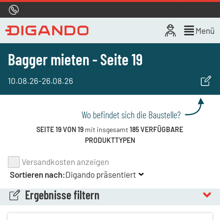
Hotline
0800 722 4433
Live-Chat
Menü
Bagger mieten - Seite 19
10.08.26
-
26.08.26
Wo befindet sich die Baustelle?
SEITE 19 VON 19
mit insgesamt
185 VERFÜGBARE
PRODUKTTYPEN
Versandkosten anzeigen
Sortieren nach:
Digando präsentiert
Ergebnisse filtern