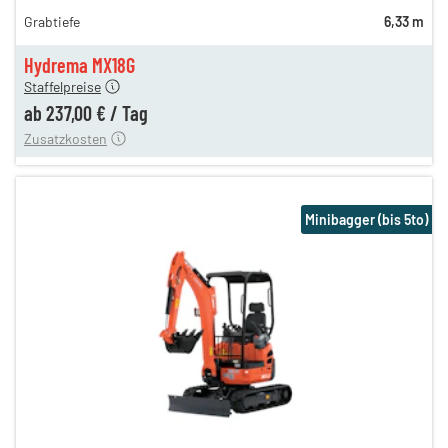
Grabtiefe
6,33 m
286,00 €
237,00 €
Hydrema MX18G
Staffelpreise
ung
12,00 €
ab
237,00 €
/
Tag
Zusatzkosten
Minibagger (bis 5to)