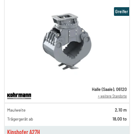
Greifer
Halle (Saale)
,
06120
+ weitere Standorte
216,00 €
Maulweite
2,10 m
180,00 €
Trägergerät ab
18,00 to
150,00 €
n
125,00 €
Kinshofer A27H