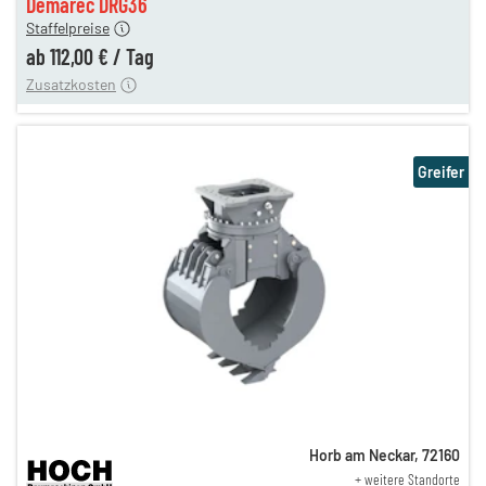
Demarec DRG36
Staffelpreise
ung
12,00 €
ab
112,00 €
/
Tag
Zusatzkosten
Greifer
Horb am Neckar
,
72160
+ weitere Standorte