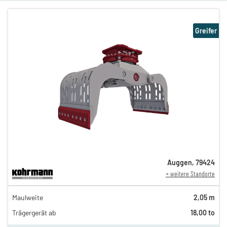
Greifer
Auggen
,
79424
+ weitere Standorte
162,00 €
Maulweite
2,05 m
135,00 €
Trägergerät ab
18,00 to
112,00 €