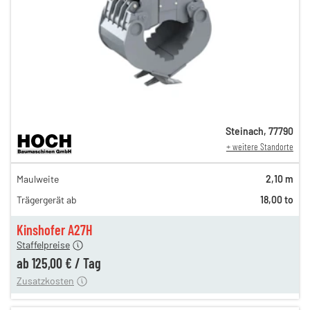
Steinach
,
77790
+ weitere Standorte
216,00 €
Maulweite
2,10 m
180,00 €
Trägergerät ab
18,00 to
150,00 €
n
125,00 €
Kinshofer A27H
Staffelpreise
ung
12,00 €
ab
125,00 €
/
Tag
Zusatzkosten