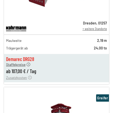
Dresden
,
01257
+ weitere Standorte
184,00 €
Maulweite
2,19 m
153,00 €
Trägergerät ab
24,00 to
127,00 €
n
107,00 €
Demarec DRG28
Staffelpreise
ung
12,00 €
ab
107,00 €
/
Tag
Zusatzkosten
Greifer