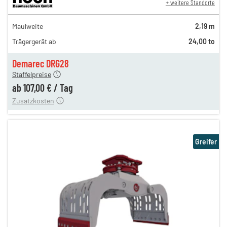
+ weitere Standorte
184,00 €
Maulweite
2,19 m
153,00 €
Trägergerät ab
24,00 to
127,00 €
n
107,00 €
Demarec DRG28
Staffelpreise
ung
12,00 €
ab
107,00 €
/
Tag
Zusatzkosten
Greifer