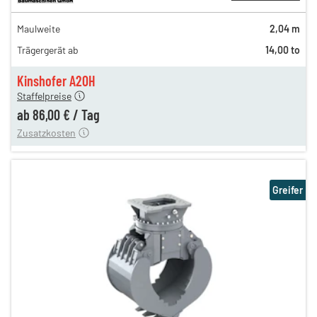
149,00 €
Maulweite
2,04 m
124,00 €
Trägergerät ab
14,00 to
103,00 €
n
86,00 €
Kinshofer A20H
Staffelpreise
ung
12,00 €
ab
86,00 €
/
Tag
Zusatzkosten
Greifer