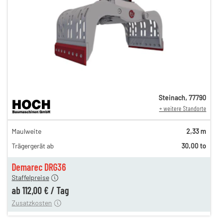
Steinach
,
77790
+ weitere Standorte
194,00 €
Maulweite
2,33 m
162,00 €
Trägergerät ab
30,00 to
135,00 €
n
112,00 €
Demarec DRG36
Staffelpreise
ung
12,00 €
ab
112,00 €
/
Tag
Zusatzkosten