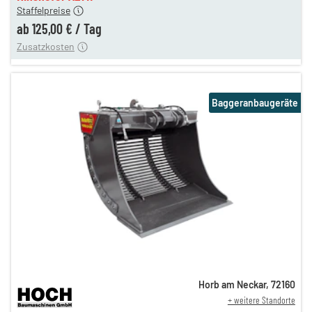
Staffelpreise
ung
12,00 €
ab
125,00 €
/
Tag
Zusatzkosten
Baggeranbaugeräte
Horb am Neckar
,
72160
+ weitere Standorte