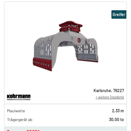
Greifer
Karlsruhe
,
76227
+ weitere Standorte
194,00 €
Maulweite
2,33 m
162,00 €
Trägergerät ab
30,00 to
135,00 €
n
112,00 €