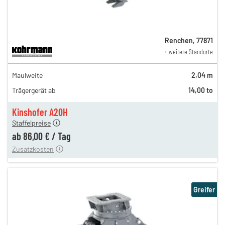
Renchen
,
77871
+ weitere Standorte
149,00 €
Maulweite
2,04 m
124,00 €
Trägergerät ab
14,00 to
103,00 €
n
86,00 €
Kinshofer A20H
Staffelpreise
ung
12,00 €
ab
86,00 €
/
Tag
Zusatzkosten
Greifer