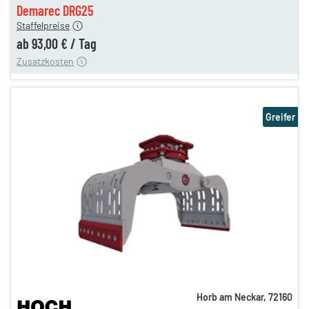
n
93,00 €
Demarec DRG25
Staffelpreise
ung
12,00 €
ab
93,00 €
/
Tag
Zusatzkosten
Greifer
Horb am Neckar
,
72160