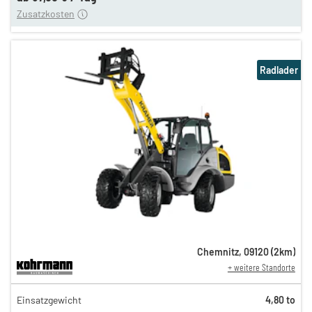
Zusatzkosten
Radlader
Chemnitz
,
09120
(
2
km)
+ weitere Standorte
173,00 €
Einsatzgewicht
4,80 to
145,00 €