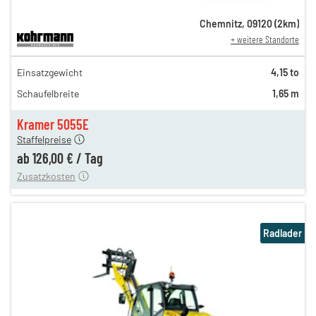
Chemnitz
,
09120
(
2
km)
+ weitere Standorte
210,00 €
Einsatzgewicht
4,15 to
189,00 €
Schaufelbreite
1,65 m
158,00 €
n
126,00 €
Kramer 5055E
Staffelpreise
ung
12,00 €
ab
126,00 €
/
Tag
Zusatzkosten
Radlader