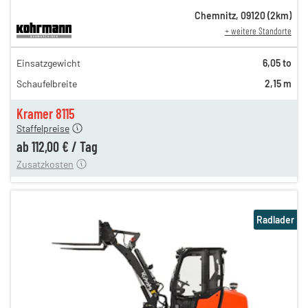
Chemnitz
,
09120
(
2
km)
+ weitere Standorte
194,00 €
Einsatzgewicht
6,05 to
162,00 €
Schaufelbreite
2,15 m
135,00 €
n
112,00 €
Kramer 8115
Staffelpreise
ung
12,00 €
ab
112,00 €
/
Tag
Zusatzkosten
Radlader