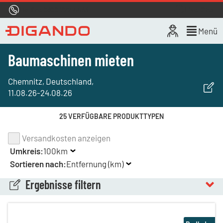
Hotline
0800 722 4433
Live-Chat
Menü
Baumaschinen mieten
Chemnitz, Deutschland
,
11.08.26
-
24.08.26
25 VERFÜGBARE PRODUKTTYPEN
Versandkosten anzeigen
Umkreis:
100km
Sortieren nach:
Entfernung (km)
Ergebnisse filtern