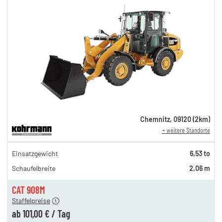
Chemnitz
,
09120
(
2
km)
+ weitere Standorte
173,00 €
Einsatzgewicht
6,53 to
145,00 €
Schaufelbreite
2,06 m
120,00 €
n
101,00 €
CAT 908M
Staffelpreise
ung
12,00 €
ab
101,00 €
/
Tag