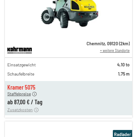
Chemnitz
,
09120
(
2
km)
+ weitere Standorte
151,00 €
Einsatzgewicht
4,10 to
126,00 €
Schaufelbreite
1,75 m
105,00 €
n
87,00 €
Kramer 5075
Staffelpreise
ung
12,00 €
ab
87,00 €
/
Tag
Zusatzkosten
Radlader