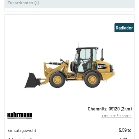
Zusatzkosten
Radlader
Chemnitz
,
09120
(
2
km)
+ weitere Standorte
151,00 €
Einsatzgewicht
5,59 to
126,00 €