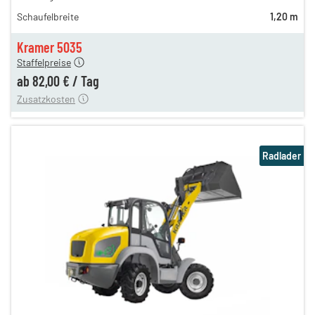
n
117,00 €
Schaufelbreite
1,20 m
98,00 €
n
82,00 €
Kramer 5035
Staffelpreise
ung
12,00 €
ab
82,00 €
/
Tag
Zusatzkosten
Radlader