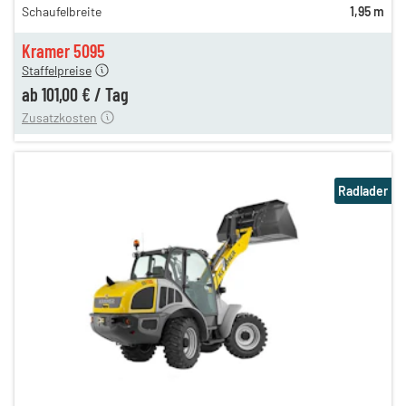
Schaufelbreite
1,95 m
120,00 €
n
101,00 €
Kramer 5095
Staffelpreise
ung
12,00 €
ab
101,00 €
/
Tag
Zusatzkosten
Radlader