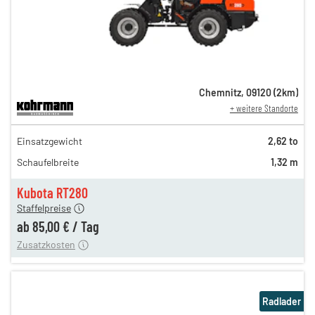
Chemnitz
,
09120
(
2
km)
+ weitere Standorte
147,00 €
Einsatzgewicht
2,62 to
123,00 €
Schaufelbreite
1,32 m
103,00 €
n
85,00 €
Kubota RT280
Staffelpreise
ung
12,00 €
ab
85,00 €
/
Tag
Zusatzkosten
Radlader