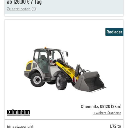
ab
126,00 €
/
Tag
Zusatzkosten
Radlader
Chemnitz
,
09120
(
2
km)
+ weitere Standorte
141,00 €
Einsatzgewicht
1,72 to