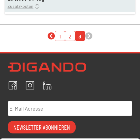
Zusatzkosten
1
2
3
Newsletter Datenschutz
Ich bestätige, dass ich die
Datenschutzrichtlinien
akzeptiere und erkläre mich mit der Verarbeitung meiner
personenbezogenen Daten einverstanden.
Facebook
Instagram
LinkedIn
ABBRECHEN
BESTÄTIGEN
E-Mail Adresse
NEWSLETTER ABONNIEREN