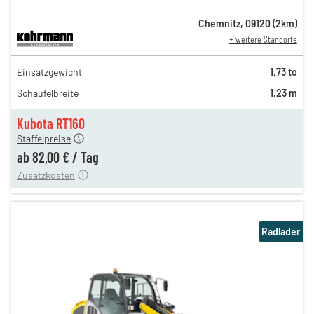
Chemnitz
,
09120
(
2
km)
+ weitere Standorte
141,00 €
Einsatzgewicht
1,73 to
n
117,00 €
Schaufelbreite
1,23 m
98,00 €
n
82,00 €
Kubota RT160
Staffelpreise
ung
12,00 €
ab
82,00 €
/
Tag
Zusatzkosten
Radlader