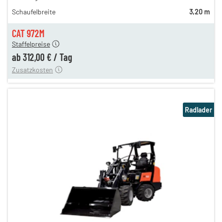
449,00 €
Schaufelbreite
3,20 m
375,00 €
312,00 €
CAT 972M
Staffelpreise
ung
12,00 €
ab
312,00 €
/
Tag
Zusatzkosten
Radlader