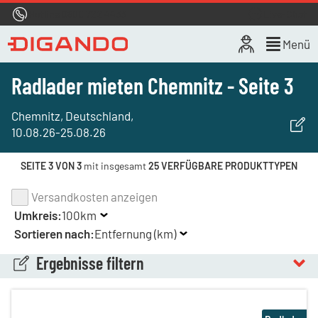
Hotline
0800 722 4433
Live-Chat
Menü
Radlader mieten Chemnitz - Seite 3
Chemnitz, Deutschland
,
10.08.26
-
25.08.26
SEITE 3 VON 3
mit insgesamt
25 VERFÜGBARE PRODUKTTYPEN
Versandkosten anzeigen
Umkreis:
100km
Sortieren nach:
Entfernung (km)
Ergebnisse filtern