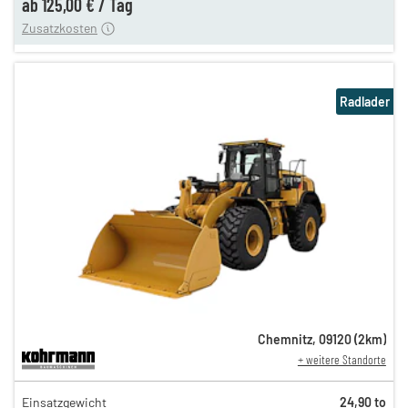
ab
125,00 €
/
Tag
Zusatzkosten
Radlader
Chemnitz
,
09120
(
2
km)
+ weitere Standorte
539,00 €
Einsatzgewicht
24,90 to