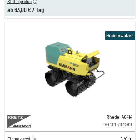
Staffelpreise
ab
63,00 €
/
Tag
Grabenwalzen
Rhede
,
46414
+ weitere Standorte
Einsatzgewicht
1,41 to