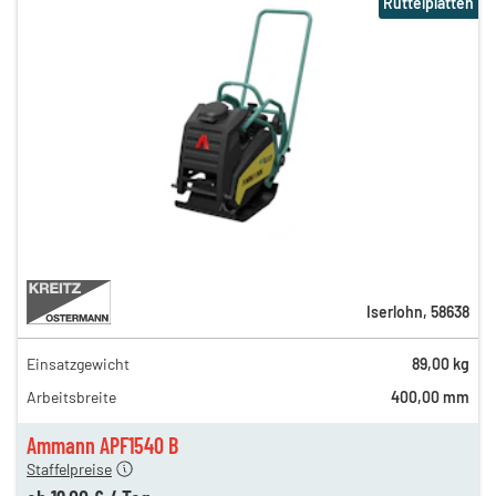
Rüttelplatten
Iserlohn
,
58638
Einsatzgewicht
89,00 kg
31,00 €
Arbeitsbreite
400,00 mm
25,00 €
en
19,00 €
Ammann APF1540 B
Staffelpreise