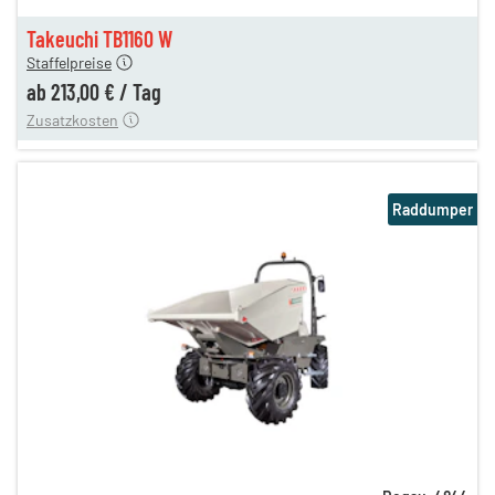
n
213,00 €
Takeuchi TB1160 W
Staffelpreise
ung
12,00 €
ab
213,00 €
/
Tag
Zusatzkosten
Raddumper