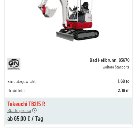
Bad Heilbrunn
,
83670
+ weitere Standorte
Einsatzgewicht
1,68 to
105,00 €
Grabtiefe
2,19 m
85,00 €
n
65,00 €
Takeuchi TB215 R
Staffelpreise
ab
65,00 €
/
Tag