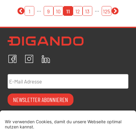
...
...
1
9
10
11
12
13
125
Newsletter Datenschutz
Ich bestätige, dass ich die
Datenschutzrichtlinien
akzeptiere und erkläre mich mit der Verarbeitung meiner
personenbezogenen Daten einverstanden.
Facebook
Instagram
LinkedIn
ABBRECHEN
BESTÄTIGEN
E-Mail Adresse
NEWSLETTER ABONNIEREN
Vermiet-Partner
FAQ
werden
Impressum