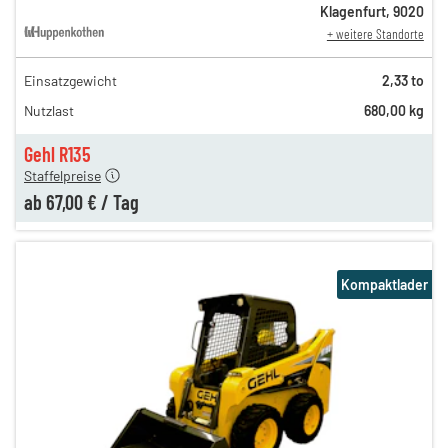
Klagenfurt
,
9020
+ weitere Standorte
Einsatzgewicht
2,33 to
155,00 €
Nutzlast
680,00 kg
93,00 €
n
67,00 €
Gehl R135
Staffelpreise
ab
67,00 €
/
Tag
Kompaktlader