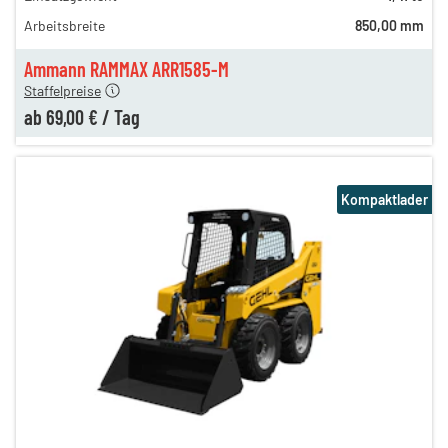
110,00 €
Arbeitsbreite
850,00 mm
99,00 €
n
69,00 €
Ammann RAMMAX ARR1585-M
Staffelpreise
ab
69,00 €
/
Tag
Kompaktlader