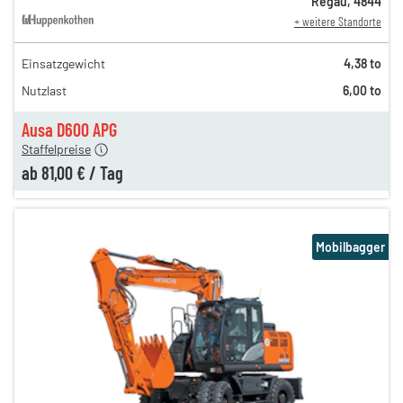
Regau
,
4844
+ weitere Standorte
Einsatzgewicht
4,38 to
195,00 €
Nutzlast
6,00 to
108,00 €
n
81,00 €
Ausa D600 APG
Staffelpreise
ab
81,00 €
/
Tag
Mobilbagger