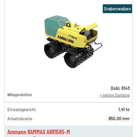
Grabenwalzen
Dobl
,
8143
+ weitere Standorte
Einsatzgewicht
1,41 to
140,00 €
Arbeitsbreite
850,00 mm
86,00 €
n
63,00 €
Ammann RAMMAX ARR1585-M