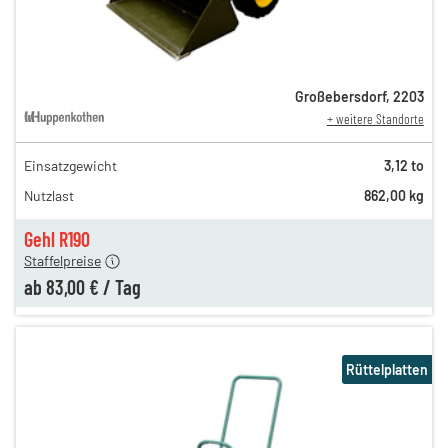
Großebersdorf
,
2203
+ weitere Standorte
Einsatzgewicht
3,12 to
190,00 €
Nutzlast
862,00 kg
117,00 €
n
83,00 €
Gehl R190
Staffelpreise
ab
83,00 €
/
Tag
Rüttelplatten