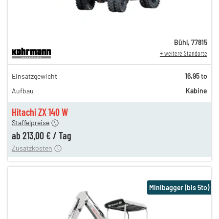
Bühl
,
77815
+ weitere Standorte
368,00 €
Einsatzgewicht
16,95 to
306,00 €
Aufbau
Kabine
255,00 €
n
213,00 €
Hitachi ZX 140 W
Staffelpreise
ung
12,00 €
ab
213,00 €
/
Tag
Zusatzkosten
Minibagger (bis 5to)