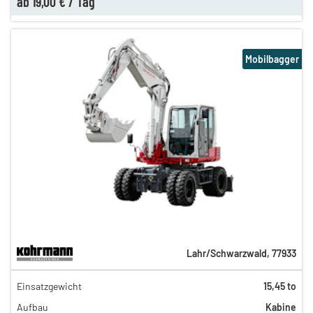
ab
19,00 €
/
Tag
Mobilbagger
Lahr/Schwarzwald
,
77933
368,00 €
Einsatzgewicht
15,45 to
306,00 €
Aufbau
Kabine
255,00 €