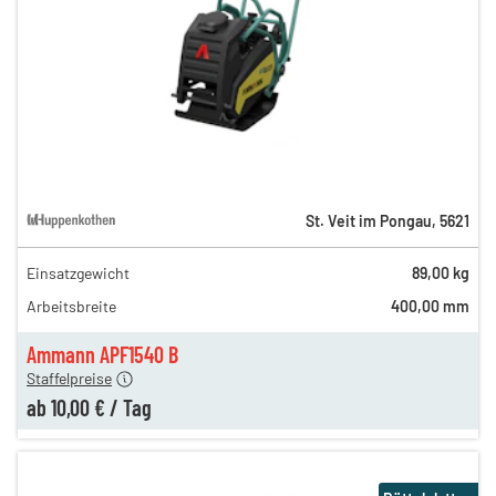
St. Veit im Pongau
,
5621
Einsatzgewicht
89,00 kg
35,00 €
Arbeitsbreite
400,00 mm
n
16,00 €
en
10,00 €
Ammann APF1540 B
Staffelpreise
ab
10,00 €
/
Tag