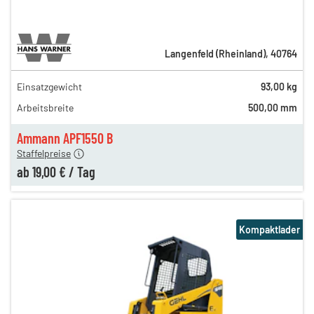
Langenfeld (Rheinland)
,
40764
Einsatzgewicht
93,00 kg
31,00 €
Arbeitsbreite
500,00 mm
25,00 €
en
19,00 €
Ammann APF1550 B
Staffelpreise
ab
19,00 €
/
Tag
Kompaktlader