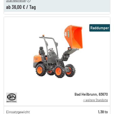
Staffelpreise
ab
36,00 €
/
Tag
Raddumper
Bad Heilbrunn
,
83670
+ weitere Standorte
Einsatzgewicht
1,38 to
165,00 €