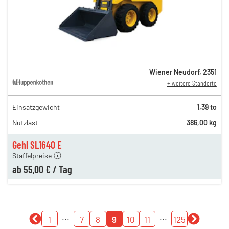
Wiener Neudorf
,
2351
+ weitere Standorte
Einsatzgewicht
1,39 to
135,00 €
Nutzlast
386,00 kg
79,00 €
n
55,00 €
Gehl SL1640 E
Staffelpreise
ab
55,00 €
/
Tag
...
...
1
7
8
9
10
11
125