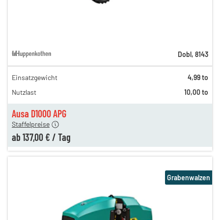
Dobl
,
8143
Einsatzgewicht
4,99 to
320,00 €
Nutzlast
10,00 to
181,00 €
137,00 €
Ausa D1000 APG
Staffelpreise
ab
137,00 €
/
Tag
Grabenwalzen