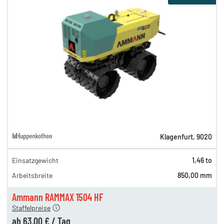
Klagenfurt
,
9020
Einsatzgewicht
1,46 to
140,00 €
Arbeitsbreite
850,00 mm
86,00 €
n
63,00 €
Ammann RAMMAX 1504 HF
Staffelpreise
ab
63,00 €
/
Tag