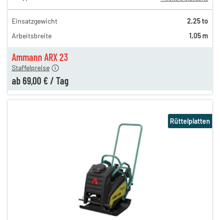
Einsatzgewicht
2,25 to
160,00 €
Arbeitsbreite
1,05 m
92,00 €
n
69,00 €
Ammann ARX 23
Staffelpreise
ab
69,00 €
/
Tag
Rüttelplatten