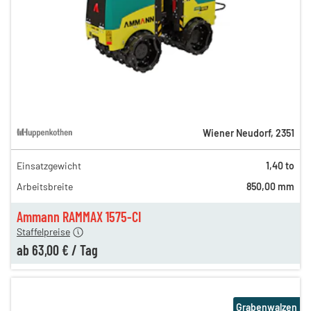
Wiener Neudorf
,
2351
Einsatzgewicht
1,40 to
140,00 €
Arbeitsbreite
850,00 mm
86,00 €
n
63,00 €
Ammann RAMMAX 1575-CI
Staffelpreise
ab
63,00 €
/
Tag
Grabenwalzen