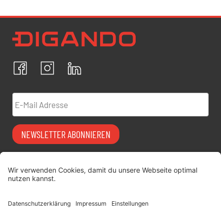
Newsletter Datenschutz
Ich bestätige, dass ich die
Datenschutzrichtlinien
akzeptiere und erkläre mich mit der Verarbeitung meiner
personenbezogenen Daten einverstanden.
Facebook
Instagram
LinkedIn
ABBRECHEN
BESTÄTIGEN
E-Mail Adresse
NEWSLETTER ABONNIEREN
Vermiet-Partner
FAQ
werden
Impressum
digitimes | blog
Datenschutz
Über uns