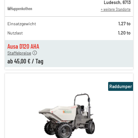
Ludesch
,
6713
+ weitere Standorte
Einsatzgewicht
1,27 to
130,00 €
Nutzlast
1,20 to
64,00 €
n
45,00 €
Ausa D120 AHA
Staffelpreise
ab
45,00 €
/
Tag
Raddumper