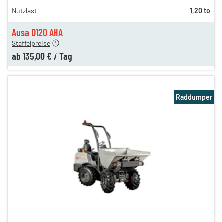
Nutzlast
1,20 to
145,00 €
n
135,00 €
Ausa D120 AHA
Staffelpreise
ab
135,00 €
/
Tag
Raddumper