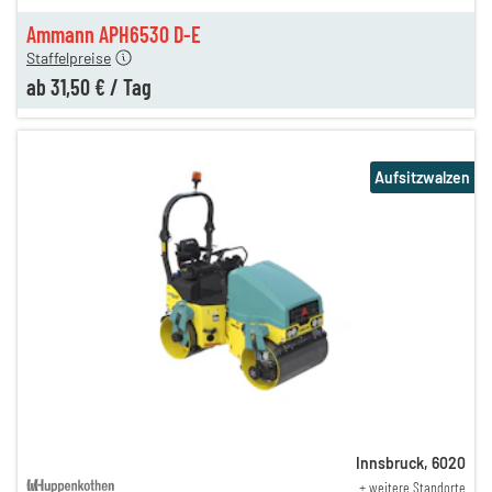
en
31,50 €
Ammann APH6530 D-E
Staffelpreise
ab
31,50 €
/
Tag
Aufsitzwalzen
Innsbruck
,
6020
+ weitere Standorte