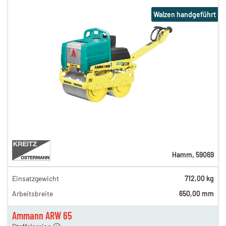
Walzen handgeführt
Hamm
,
59069
Einsatzgewicht
712,00 kg
50,00 €
Arbeitsbreite
650,00 mm
42,00 €
en
36,00 €
Ammann ARW 65