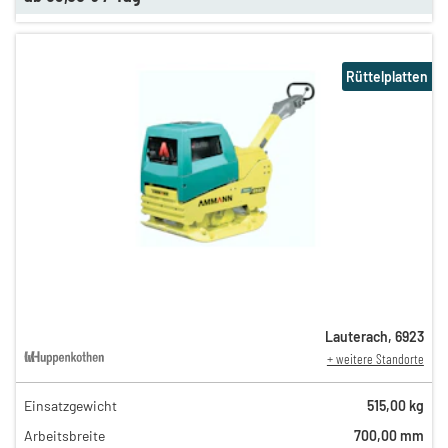
Rüttelplatten
Lauterach
,
6923
+ weitere Standorte
Einsatzgewicht
515,00 kg
85,00 €
Arbeitsbreite
700,00 mm
n
44,00 €