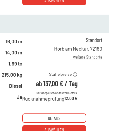
AUSWÄHLEN
Standort
ab 1 Tag
234,00 €
16,00 m
ab 2 Tagen
195,00 €
Horb am Neckar
,
72160
14,00 m
ab 6 Tagen
163,00 €
+ weitere Standorte
ab 21 Tagen
137,00 €
1,99 to
215,00 kg
Staffelpreise
ab
137,00 €
/
Tag
Diesel
Servicepauschale des Vermieters:
Ja
Rücknahmeprüfung
12,00 €
DETAILS
AUSWÄHLEN