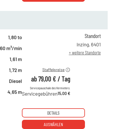
Standort
1,80 to
ab 1 Tag
125,00 €
Inzing
,
6401
,60 m³/min
ab 4 Tagen
112,00 €
+ weitere Standorte
ab 19 Tagen
79,00 €
1,61 m
1,72 m
Staffelpreise
ab
79,00 €
/
Tag
Diesel
Servicepauschale des Vermieters:
4,65 m
Servicegebühren
15,00 €
DETAILS
AUSWÄHLEN