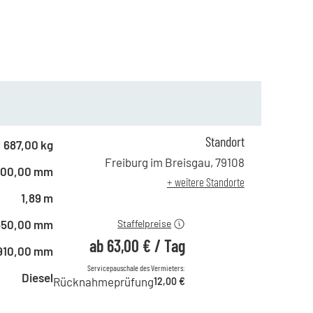
Standort
ab 1 Tag
108,00 €
687,00 kg
ab 2 Tagen
89,00 €
Freiburg im Breisgau
,
79108
800,00 mm
ab 6 Tagen
75,00 €
+ weitere Standorte
ab 21 Tagen
63,00 €
1,89 m
650,00 mm
Staffelpreise
ab
63,00 €
/
Tag
910,00 mm
Servicepauschale des Vermieters:
Diesel
Rücknahmeprüfung
12,00 €