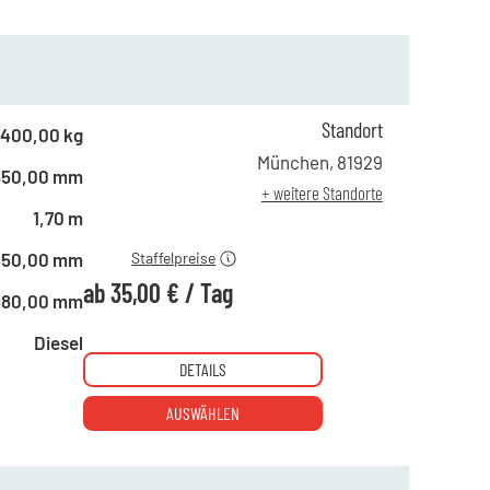
Standort
400,00 kg
ab 1 Tag
50,00 €
München
,
81929
550,00 mm
ab 4 Tagen
45,00 €
+ weitere Standorte
ab 10 Tagen
35,00 €
1,70 m
450,00 mm
Staffelpreise
ab
35,00 €
/
Tag
980,00 mm
Diesel
DETAILS
AUSWÄHLEN