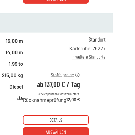
Standort
ab 1 Tag
234,00 €
16,00 m
ab 2 Tagen
195,00 €
Karlsruhe
,
76227
14,00 m
ab 6 Tagen
163,00 €
+ weitere Standorte
ab 21 Tagen
137,00 €
1,99 to
215,00 kg
Staffelpreise
ab
137,00 €
/
Tag
Diesel
Servicepauschale des Vermieters:
Ja
Rücknahmeprüfung
12,00 €
DETAILS
AUSWÄHLEN