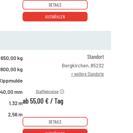
DETAILS
AUSWÄHLEN
Standort
650,00 kg
ab 1 Tag
85,00 €
Bergkirchen
,
85232
800,00 kg
ab 4 Tagen
65,00 €
+ weitere Standorte
ab 10 Tagen
55,00 €
Kippmulde
840,00 mm
Staffelpreise
ab
55,00 €
/
Tag
1,32 m
2,56 m
DETAILS