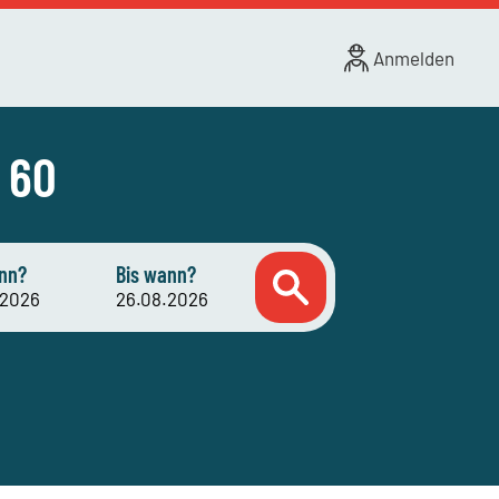
Anmelden
 60
nn?
Bis wann?