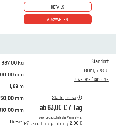
DETAILS
AUSWÄHLEN
Standort
ab 1 Tag
108,00 €
687,00 kg
ab 2 Tagen
89,00 €
Bühl
,
77815
800,00 mm
ab 6 Tagen
75,00 €
+ weitere Standorte
ab 21 Tagen
63,00 €
1,89 m
650,00 mm
Staffelpreise
ab
63,00 €
/
Tag
910,00 mm
Servicepauschale des Vermieters:
Diesel
Rücknahmeprüfung
12,00 €