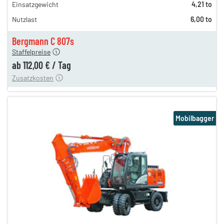
Einsatzgewicht
4,21 to
162,00 €
Nutzlast
6,00 to
135,00 €
n
112,00 €
Bergmann C 807s
Staffelpreise
ung
12,00 €
ab
112,00 €
/
Tag
Zusatzkosten
Mobilbagger