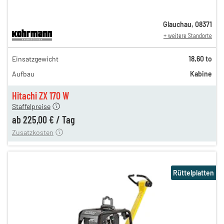
Glauchau
,
08371
+ weitere Standorte
389,00 €
Einsatzgewicht
18,60 to
324,00 €
Aufbau
Kabine
270,00 €
225,00 €
Hitachi ZX 170 W
Staffelpreise
ung
12,00 €
ab
225,00 €
/
Tag
Zusatzkosten
Rüttelplatten