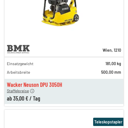
Wien
,
1210
Einsatzgewicht
181,00 kg
90,00 €
Arbeitsbreite
500,00 mm
n
50,00 €
en
35,00 €
Wacker Neuson DPU 3050H
Staffelpreise
ab
35,00 €
/
Tag
Teleskopstapler