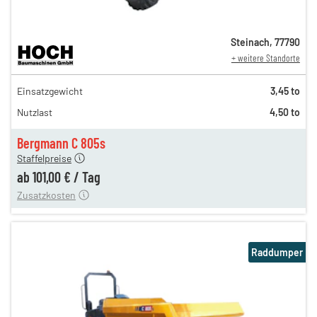
Steinach
,
77790
+ weitere Standorte
173,00 €
Einsatzgewicht
3,45 to
145,00 €
Nutzlast
4,50 to
120,00 €
n
101,00 €
Bergmann C 805s
Staffelpreise
ung
12,00 €
ab
101,00 €
/
Tag
Zusatzkosten
Raddumper