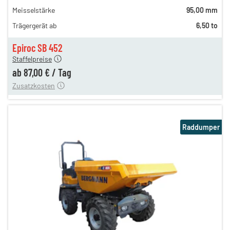
151,00 €
Meisselstärke
95,00 mm
126,00 €
Trägergerät ab
6,50 to
105,00 €
n
87,00 €
Epiroc SB 452
Staffelpreise
ung
12,00 €
ab
87,00 €
/
Tag
Zusatzkosten
Raddumper