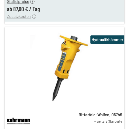
Staffelpreise
ung
12,00 €
ab
87,00 €
/
Tag
Zusatzkosten
Hydraulikhämmer
Bitterfeld-Wolfen
,
06749
+ weitere Standorte