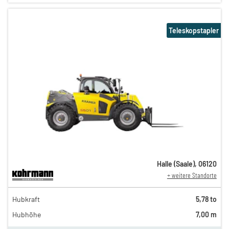
Teleskopstapler
Halle (Saale)
,
06120
+ weitere Standorte
194,00 €
Hubkraft
5,78 to
162,00 €
Hubhöhe
7,00 m
135,00 €