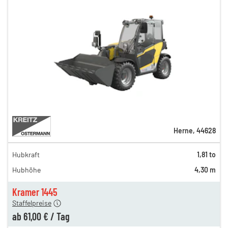
Herne
,
44628
Hubkraft
1,81 to
110,00 €
Hubhöhe
4,30 m
88,00 €
n
61,00 €
Kramer 1445
Staffelpreise
ab
61,00 €
/
Tag