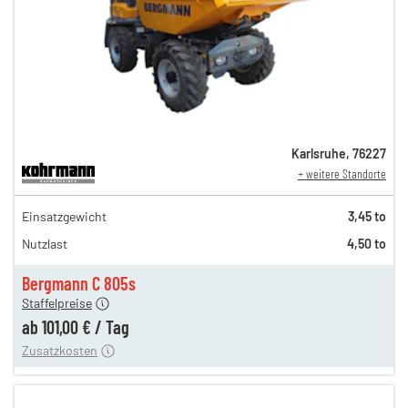
Karlsruhe
,
76227
+ weitere Standorte
173,00 €
Einsatzgewicht
3,45 to
145,00 €
Nutzlast
4,50 to
120,00 €
n
101,00 €
Bergmann C 805s
Staffelpreise
ung
12,00 €
ab
101,00 €
/
Tag
Zusatzkosten