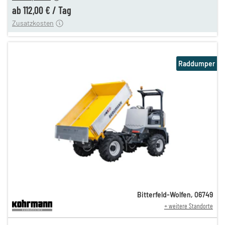
ung
12,00 €
ab
112,00 €
/
Tag
Zusatzkosten
Raddumper
Bitterfeld-Wolfen
,
06749
+ weitere Standorte
194,00 €