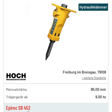
Hydraulikhämmer
Freiburg im Breisgau
,
79108
+ weitere Standorte
151,00 €
Meisselstärke
95,00 mm
126,00 €
Trägergerät ab
6,50 to
105,00 €
n
87,00 €
Epiroc SB 452