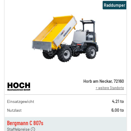
Raddumper
Horb am Neckar
,
72160
+ weitere Standorte
194,00 €
Einsatzgewicht
4,21 to
162,00 €
Nutzlast
6,00 to
135,00 €
n
112,00 €
Bergmann C 807s
Staffelpreise