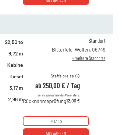
Standort
ab 1 Tag
432,00 €
22,50 to
ab 2 Tagen
359,00 €
Bitterfeld-Wolfen
,
06749
6,72 m
ab 6 Tagen
300,00 €
+ weitere Standorte
ab 21 Tagen
250,00 €
Kabine
Diesel
Staffelpreise
ab
250,00 €
/
Tag
3,17 m
Servicepauschale des Vermieters:
2,96 m
Rücknahmeprüfung
12,00 €
DETAILS
AUSWÄHLEN