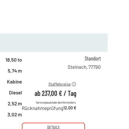
ab 1 Tag
411,00 €
ab 2 Tagen
342,00 €
Standort
18,50 to
ab 6 Tagen
286,00 €
Steinach
,
77790
5,74 m
ab 21 Tagen
237,00 €
Kabine
Staffelpreise
ab
237,00 €
/
Tag
Diesel
Servicepauschale des Vermieters:
2,52 m
Rücknahmeprüfung
12,00 €
3,02 m
DETAILS