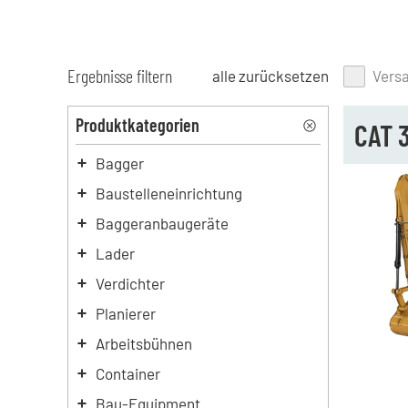
Ergebnisse filtern
alle zurücksetzen
Vers
Produktkategorien
CAT 3
Bagger
Baustelleneinrichtung
Baggeranbaugeräte
Lader
Verdichter
Planierer
Arbeitsbühnen
Container
Bau-Equipment