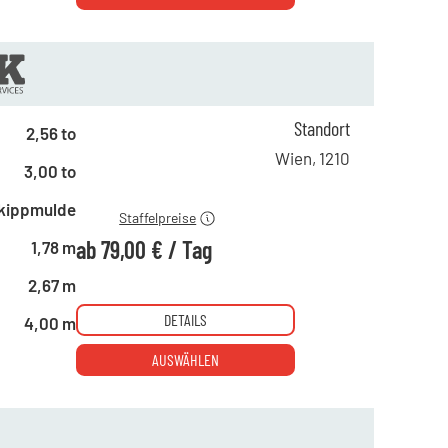
ab 1 Tag
180,00 €
Standort
2,56 to
ab 4 Tagen
120,00 €
Wien
,
1210
3,00 to
ab 19 Tagen
79,00 €
kippmulde
Staffelpreise
ab
79,00 €
/
Tag
1,78 m
2,67 m
DETAILS
4,00 m
AUSWÄHLEN