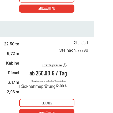
AUSWÄHLEN
ab 1 Tag
432,00 €
ab 2 Tagen
359,00 €
Standort
22,50 to
ab 6 Tagen
300,00 €
Steinach
,
77790
6,72 m
ab 21 Tagen
250,00 €
Kabine
Staffelpreise
ab
250,00 €
/
Tag
Diesel
Servicepauschale des Vermieters:
3,17 m
Rücknahmeprüfung
12,00 €
2,96 m
DETAILS
AUSWÄHLEN