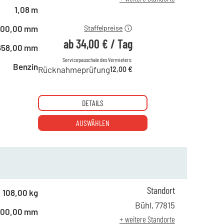
ab 21 Tagen
34,00 €
1,08 m
500,00 mm
Staffelpreise
ab
34,00 €
/
Tag
658,00 mm
Servicepauschale des Vermieters:
Benzin
Rücknahmeprüfung
12,00 €
DETAILS
AUSWÄHLEN
Standort
ab 1 Tag
56,00 €
108,00 kg
ab 2 Tagen
46,00 €
Bühl
,
77815
500,00 mm
ab 6 Tagen
39,00 €
+ weitere Standorte