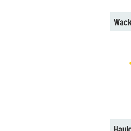
Wack
Haul