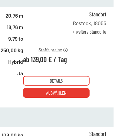
ab 1 Tag
249,00 €
Standort
ab 5 Tagen
229,00 €
20,76 m
ab 10 Tagen
209,00 €
Rostock
,
18055
18,76 m
ab 15 Tagen
189,00 €
+ weitere Standorte
ab 21 Tagen
139,00 €
9,79 to
250,00 kg
Staffelpreise
ab
139,00 €
/
Tag
Hybrid
Ja
DETAILS
AUSWÄHLEN
Standort
108,00 kg