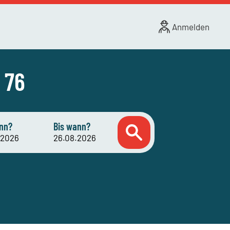
Anmelden
 76
nn?
Bis wann?