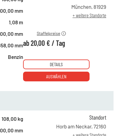
ab 1 Tag
30,00 €
München
,
81929
500,00 mm
ab 4 Tagen
25,00 €
+ weitere Standorte
ab 10 Tagen
20,00 €
1,08 m
500,00 mm
Staffelpreise
ab
20,00 €
/
Tag
658,00 mm
Benzin
DETAILS
AUSWÄHLEN
Standort
ab 1 Tag
56,00 €
108,00 kg
ab 2 Tagen
46,00 €
Horb am Neckar
,
72160
500,00 mm
ab 6 Tagen
39,00 €
+ weitere Standorte