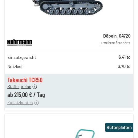
Döbeln
,
04720
+ weitere Standorte
372,00 €
Einsatzgewicht
6,41 to
310,00 €
Nutzlast
3,70 to
258,00 €
n
215,00 €
Takeuchi TCR50
Staffelpreise
ung
12,00 €
ab
215,00 €
/
Tag
Zusatzkosten
Rüttelplatten