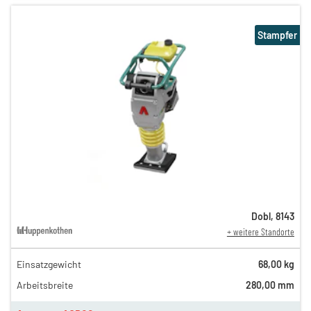
Stampfer
Dobl
,
8143
+ weitere Standorte
Einsatzgewicht
68,00 kg
40,00 €
Arbeitsbreite
280,00 mm
n
21,00 €
en
12,00 €