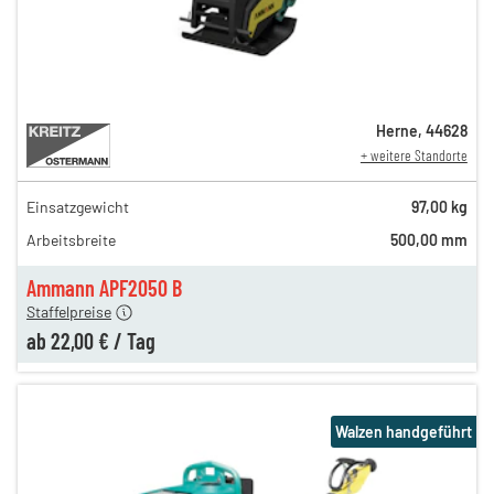
Herne
,
44628
+ weitere Standorte
Einsatzgewicht
97,00 kg
35,00 €
Arbeitsbreite
500,00 mm
27,00 €
en
22,00 €
Ammann APF2050 B
Staffelpreise
ab
22,00 €
/
Tag
Walzen handgeführt