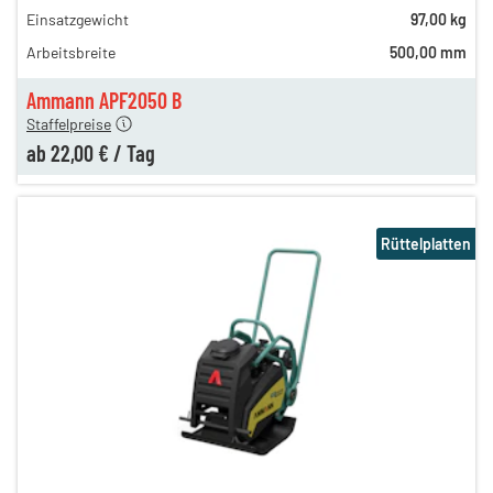
Einsatzgewicht
97,00 kg
35,00 €
Arbeitsbreite
500,00 mm
27,00 €
en
22,00 €
Ammann APF2050 B
Staffelpreise
ab
22,00 €
/
Tag
Rüttelplatten