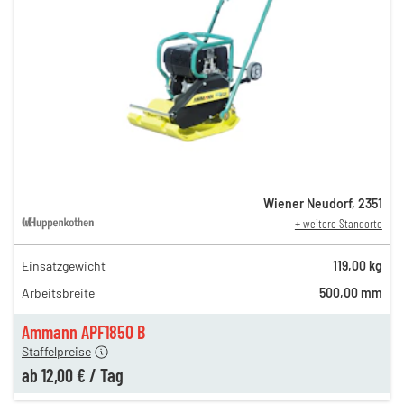
Wiener Neudorf
,
2351
+ weitere Standorte
Einsatzgewicht
119,00 kg
40,00 €
Arbeitsbreite
500,00 mm
n
21,00 €
en
12,00 €
Ammann APF1850 B
Staffelpreise
ab
12,00 €
/
Tag