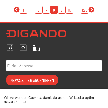
...
...
1
6
7
8
9
10
125
Newsletter Datenschutz
Ich bestätige, dass ich die
Datenschutzrichtlinien
akzeptiere und erkläre mich mit der Verarbeitung meiner
personenbezogenen Daten einverstanden.
Facebook
Instagram
LinkedIn
ABBRECHEN
BESTÄTIGEN
E-Mail Adresse
NEWSLETTER ABONNIEREN
Vermiet-Partner
FAQ
werden