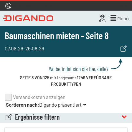
Hotline
0800 722 4433
Live-Chat
Menü
Baumaschinen mieten - Seite 8
07.08.26
-
26.08.26
Wo befindet sich die Baustelle?
SEITE 8 VON 125
mit insgesamt
1249 VERFÜGBARE
PRODUKTTYPEN
Versandkosten anzeigen
Sortieren nach:
Digando präsentiert
Ergebnisse filtern