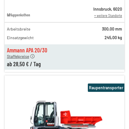
Innsbruck
,
6020
+ weitere Standorte
Arbeitsbreite
300,00 mm
80,00 €
Einsatzgewicht
245,00 kg
n
39,00 €
en
28,50 €
Ammann APA 20/30
Staffelpreise
ab
28,50 €
/
Tag
Raupentransporter