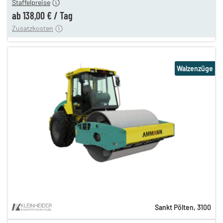
Staffelpreise
ung
12,00 €
ab
138,00 €
/
Tag
Zusatzkosten
Walzenzüge
Sankt Pölten
,
3100