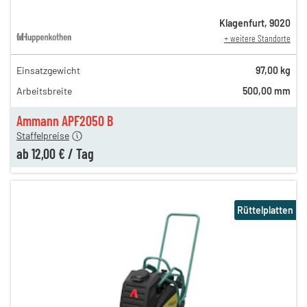
Klagenfurt
,
9020
+ weitere Standorte
Einsatzgewicht
97,00 kg
40,00 €
Arbeitsbreite
500,00 mm
n
21,00 €
en
12,00 €
Ammann APF2050 B
Staffelpreise
ab
12,00 €
/
Tag
Rüttelplatten