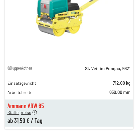
St. Veit im Pongau
,
5621
Einsatzgewicht
712,00 kg
85,00 €
Arbeitsbreite
650,00 mm
n
44,00 €
en
31,50 €
Ammann ARW 65
Staffelpreise
ab
31,50 €
/
Tag