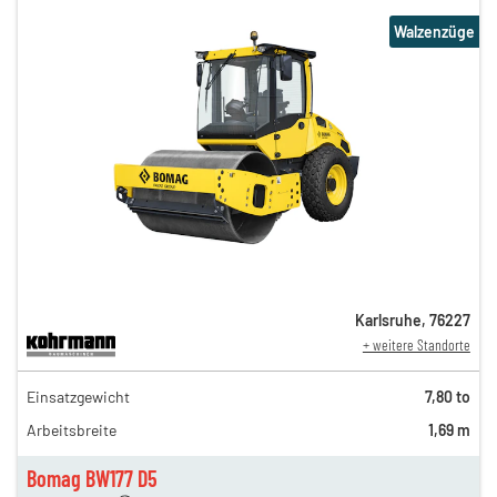
Walzenzüge
Karlsruhe
,
76227
+ weitere Standorte
237,00 €
Einsatzgewicht
7,80 to
197,00 €
Arbeitsbreite
1,69 m
164,00 €
n
138,00 €
Bomag BW177 D5