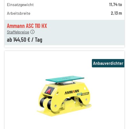
Einsatzgewicht
11,74 to
312,00 €
Arbeitsbreite
2,13 m
212,00 €
n
144,50 €
Ammann ASC 110 HX
Staffelpreise
ab
144,50 €
/
Tag
Anbauverdichter