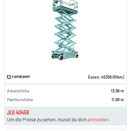
Essen
,
45356
(
61
km)
Arbeitshöhe
13,96 m
Plattformhöhe
11,96 m
JLG 4045R
Um die Preise zu sehen, musst du dich
anmelden.