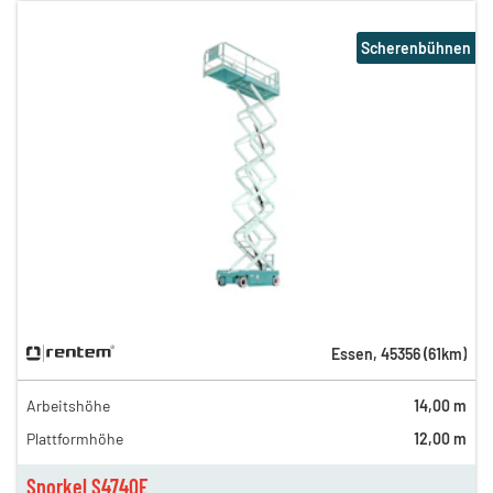
Scherenbühnen
Essen
,
45356
(
61
km)
Arbeitshöhe
14,00 m
Plattformhöhe
12,00 m
Snorkel S4740E