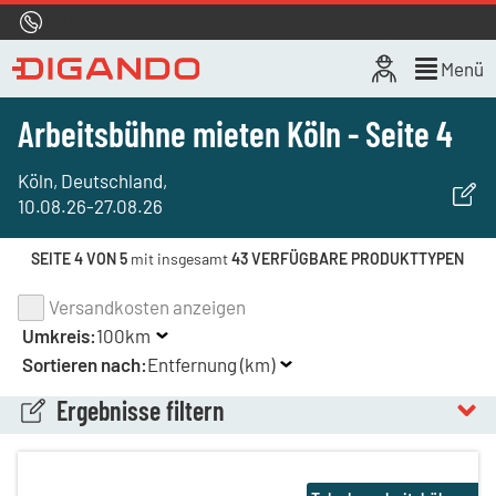
Hotline
0800 722 4433
Live-Chat
Menü
Arbeitsbühne mieten Köln - Seite 4
Köln, Deutschland
,
10.08.26
-
27.08.26
SEITE 4 VON 5
mit insgesamt
43 VERFÜGBARE PRODUKTTYPEN
Versandkosten anzeigen
Umkreis:
100km
Sortieren nach:
Entfernung (km)
Ergebnisse filtern