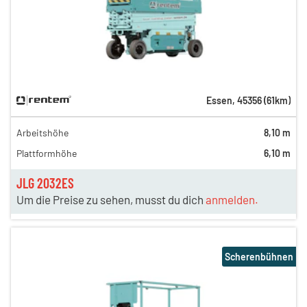
Essen
,
45356
(
61
km)
Arbeitshöhe
8,10 m
Plattformhöhe
6,10 m
JLG 2032ES
Um die Preise zu sehen, musst du dich
anmelden.
Scherenbühnen