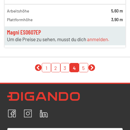
Arbeitshöhe
5,60 m
Plattformhöhe
3,90 m
Magni ES0607EP
Um die Preise zu sehen, musst du dich
anmelden.
1
2
3
4
5
Newsletter Datenschutz
Ich bestätige, dass ich die
Datenschutzrichtlinien
akzeptiere und erkläre mich mit der Verarbeitung meiner
personenbezogenen Daten einverstanden.
Facebook
Instagram
LinkedIn
ABBRECHEN
BESTÄTIGEN