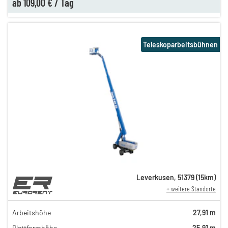
ab
109,00 €
/
Tag
Teleskoparbeitsbühnen
Leverkusen
,
51379
(
15
km)
+ weitere Standorte
289,00 €
249,00 €
Arbeitshöhe
27,91 m
229,00 €
Plattformhöhe
25,91 m