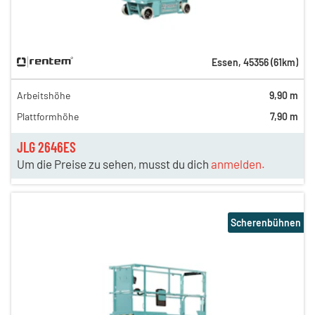
Essen
,
45356
(
61
km)
Arbeitshöhe
9,90 m
Plattformhöhe
7,90 m
JLG 2646ES
Um die Preise zu sehen, musst du dich
anmelden.
Scherenbühnen