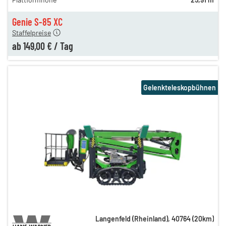
189,00 €
149,00 €
Genie S-85 XC
Staffelpreise
ab
149,00 €
/
Tag
Gelenkteleskopbühnen
Langenfeld (Rheinland)
,
40764
(
20
km)