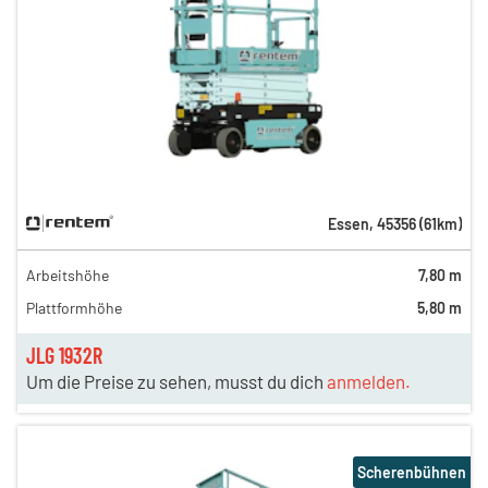
Essen
,
45356
(
61
km)
Arbeitshöhe
7,80 m
Plattformhöhe
5,80 m
JLG 1932R
Um die Preise zu sehen, musst du dich
anmelden.
Scherenbühnen