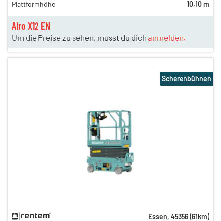
Plattformhöhe
10,10 m
Airo X12 EN
Um die Preise zu sehen, musst du dich
anmelden.
Scherenbühnen
Essen
,
45356
(
61
km)