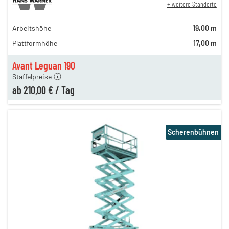
+ weitere Standorte
Arbeitshöhe
19,00 m
310,00 €
Plattformhöhe
17,00 m
260,00 €
210,00 €
Avant Leguan 190
Staffelpreise
ab
210,00 €
/
Tag
Scherenbühnen