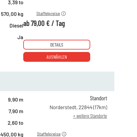
ab 21 Tagen
79,00 €
3,39 to
570,00 kg
Staffelpreise
ab
79,00 €
/
Tag
Diesel
Ja
DETAILS
AUSWÄHLEN
ab 1 Tag
84,00 €
Standort
ab 5 Tagen
69,00 €
9,90 m
ab 10 Tagen
55,00 €
Norderstedt
,
22844
(
17
km)
7,90 m
ab 15 Tagen
46,00 €
+ weitere Standorte
ab 21 Tagen
34,00 €
2,60 to
450,00 kg
Staffelpreise