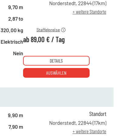
ab 10 Tagen
129,00 €
Norderstedt
,
22844
(
17
km)
9,70 m
ab 15 Tagen
109,00 €
+ weitere Standorte
ab 21 Tagen
89,00 €
2,87 to
320,00 kg
Staffelpreise
ab
89,00 €
/
Tag
Elektrisch
Nein
DETAILS
AUSWÄHLEN
ab 1 Tag
125,00 €
Standort
ab 5 Tagen
110,00 €
9,90 m
ab 10 Tagen
99,00 €
Norderstedt
,
22844
(
17
km)
7,90 m
ab 15 Tagen
89,00 €
+ weitere Standorte