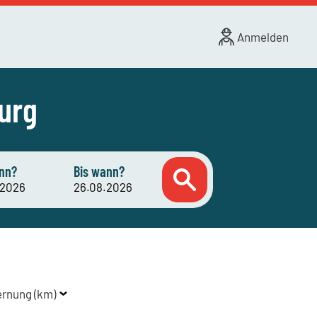
Anmelden
urg
nn?
Bis wann?
ernung (km)