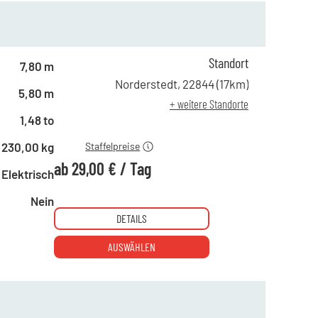
ab 1 Tag
74,00 €
Standort
ab 5 Tagen
59,00 €
7,80 m
ab 10 Tagen
45,00 €
Norderstedt
,
22844
(
17
km)
5,80 m
ab 15 Tagen
39,00 €
+ weitere Standorte
ab 21 Tagen
29,00 €
1,48 to
230,00 kg
Staffelpreise
ab
29,00 €
/
Tag
Elektrisch
Nein
DETAILS
AUSWÄHLEN