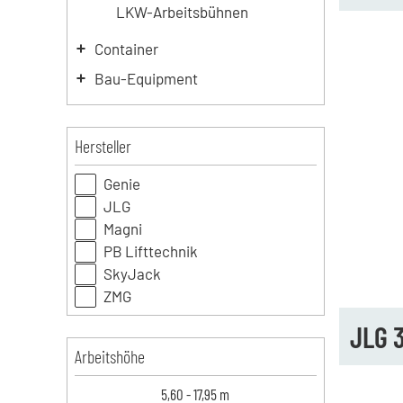
LKW-Arbeitsbühnen
Container
Bau-Equipment
Hersteller
Genie
JLG
Magni
PB Lifttechnik
SkyJack
ZMG
JLG 
Arbeitshöhe
5,60
-
17,95
m