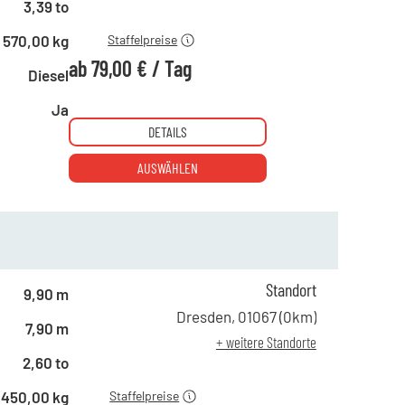
ab 21 Tagen
79,00 €
3,39 to
570,00 kg
Staffelpreise
ab
79,00 €
/
Tag
Diesel
Ja
DETAILS
AUSWÄHLEN
ab 1 Tag
84,00 €
Standort
ab 5 Tagen
69,00 €
9,90 m
ab 10 Tagen
55,00 €
Dresden
,
01067
(
0
km)
7,90 m
ab 15 Tagen
46,00 €
+ weitere Standorte
ab 21 Tagen
34,00 €
2,60 to
450,00 kg
Staffelpreise