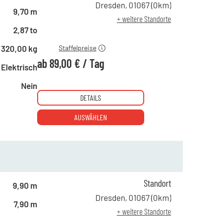
ab 10 Tagen
129,00 €
Dresden
,
01067
(
0
km)
9,70 m
ab 15 Tagen
109,00 €
+ weitere Standorte
ab 21 Tagen
89,00 €
2,87 to
320,00 kg
Staffelpreise
ab
89,00 €
/
Tag
Elektrisch
Nein
DETAILS
AUSWÄHLEN
ab 1 Tag
125,00 €
Standort
ab 5 Tagen
110,00 €
9,90 m
ab 10 Tagen
99,00 €
Dresden
,
01067
(
0
km)
7,90 m
ab 15 Tagen
89,00 €
+ weitere Standorte