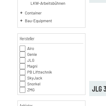
LKW-Arbeitsbühnen
Container
Bau-Equipment
Hersteller
Airo
Genie
JLG
Magni
PB Lifttechnik
SkyJack
Snorkel
JLG 
ZMG
Anbieter