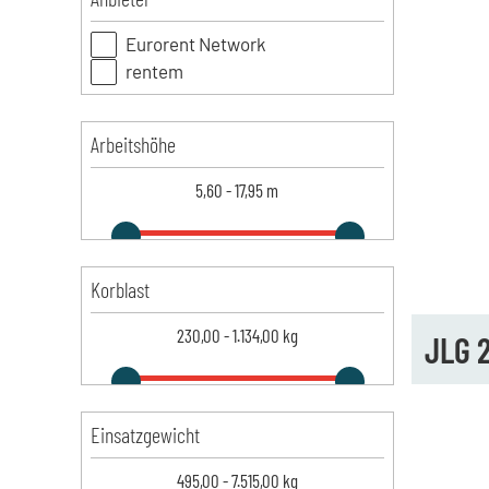
Eurorent Network
rentem
Arbeitshöhe
5,60
-
17,95
m
Korblast
230,00
-
1.134,00
kg
JLG 
Einsatzgewicht
495,00
-
7.515,00
kg