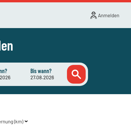
Anmelden
den
nn?
Bis wann?
ernung (km)