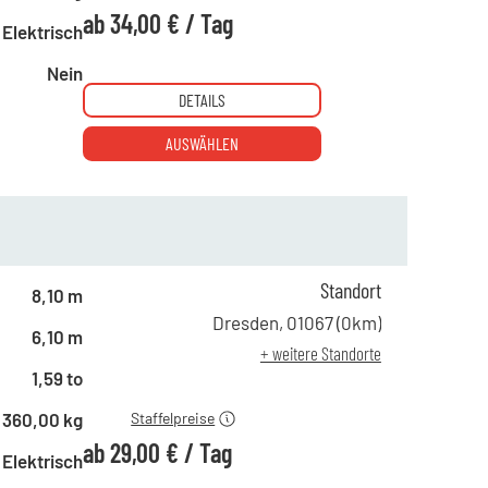
ab
34,00 €
/
Tag
Elektrisch
Nein
DETAILS
AUSWÄHLEN
ab 1 Tag
74,00 €
Standort
ab 5 Tagen
59,00 €
8,10 m
ab 10 Tagen
45,00 €
Dresden
,
01067
(
0
km)
6,10 m
ab 15 Tagen
39,00 €
+ weitere Standorte
ab 21 Tagen
29,00 €
1,59 to
360,00 kg
Staffelpreise
ab
29,00 €
/
Tag
Elektrisch