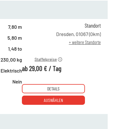
ab 1 Tag
74,00 €
Standort
ab 5 Tagen
59,00 €
7,80 m
ab 10 Tagen
45,00 €
Dresden
,
01067
(
0
km)
5,80 m
ab 15 Tagen
39,00 €
+ weitere Standorte
ab 21 Tagen
29,00 €
1,48 to
230,00 kg
Staffelpreise
ab
29,00 €
/
Tag
Elektrisch
Nein
DETAILS
AUSWÄHLEN