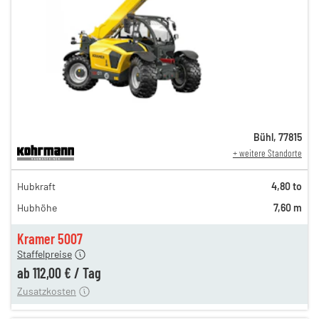
Bühl
,
77815
+ weitere Standorte
194,00 €
Hubkraft
4,80 to
162,00 €
Hubhöhe
7,60 m
135,00 €
n
112,00 €
Kramer 5007
Staffelpreise
ung
12,00 €
ab
112,00 €
/
Tag
Zusatzkosten