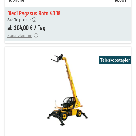
245,00 €
204,00 €
Dieci Pegasus Roto 40.18
Staffelpreise
ung
12,00 €
ab
204,00 €
/
Tag
Zusatzkosten
Teleskopstapler