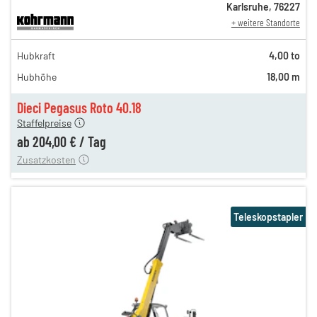
Karlsruhe
,
76227
+ weitere Standorte
353,00 €
Hubkraft
4,00 to
294,00 €
Hubhöhe
18,00 m
245,00 €
204,00 €
Dieci Pegasus Roto 40.18
Staffelpreise
ung
12,00 €
ab
204,00 €
/
Tag
Zusatzkosten
Teleskopstapler