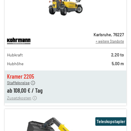
Karlsruhe
,
76227
+ weitere Standorte
188,00 €
Hubkraft
2,20 to
153,00 €
Hubhöhe
5,00 m
130,00 €
n
108,00 €
Kramer 2205
Staffelpreise
ung
12,00 €
ab
108,00 €
/
Tag
Zusatzkosten
Teleskopstapler