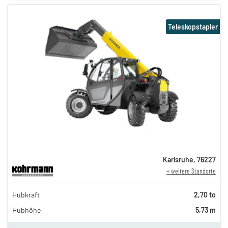
Teleskopstapler
Karlsruhe
,
76227
+ weitere Standorte
188,00 €
Hubkraft
2,70 to
153,00 €
Hubhöhe
5,73 m
130,00 €
n
108,00 €