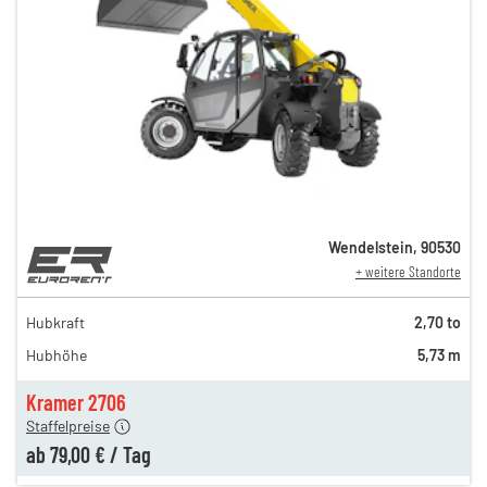
Wendelstein
,
90530
+ weitere Standorte
159,00 €
129,00 €
Hubkraft
2,70 to
n
119,00 €
Hubhöhe
5,73 m
n
99,00 €
n
79,00 €
Kramer 2706
Staffelpreise
ab
79,00 €
/
Tag