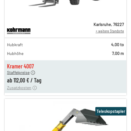
Karlsruhe
,
76227
+ weitere Standorte
194,00 €
Hubkraft
4,00 to
162,00 €
Hubhöhe
7,00 m
135,00 €
n
112,00 €
Kramer 4007
Staffelpreise
ung
12,00 €
ab
112,00 €
/
Tag
Zusatzkosten
Teleskopstapler