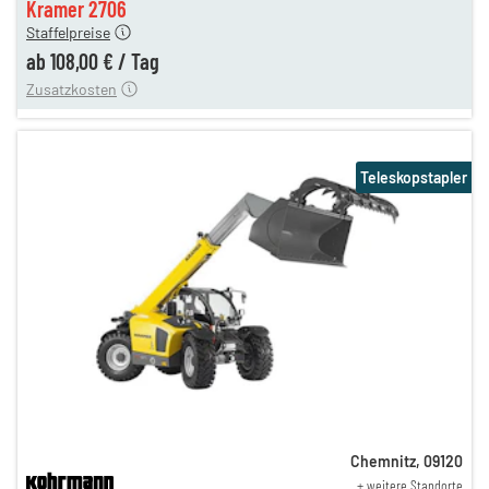
Kramer 2706
Staffelpreise
ung
12,00 €
ab
108,00 €
/
Tag
Zusatzkosten
Teleskopstapler
Chemnitz
,
09120
+ weitere Standorte