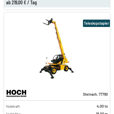
ab
219,00 €
/
Tag
Teleskopstapler
Steinach
,
77790
353,00 €
Hubkraft
4,00 to
294,00 €
Hubhöhe
18,00 m