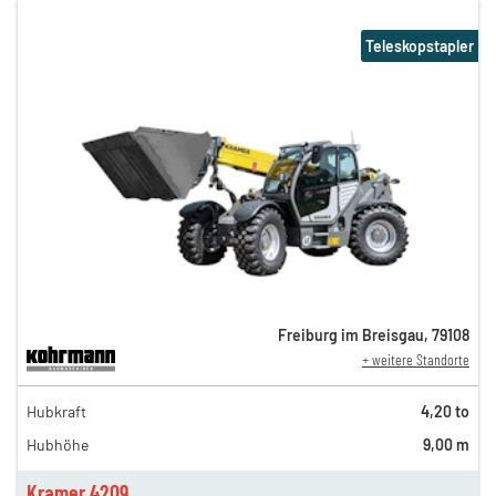
Teleskopstapler
Freiburg im Breisgau
,
79108
+ weitere Standorte
216,00 €
Hubkraft
4,20 to
180,00 €
Hubhöhe
9,00 m
150,00 €
n
125,00 €
Kramer 4209