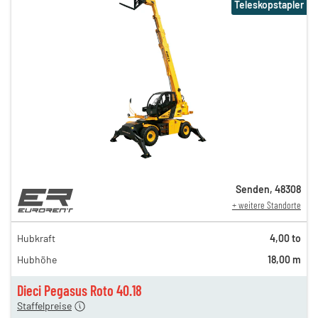
Teleskopstapler
Senden
,
48308
+ weitere Standorte
329,00 €
299,00 €
Hubkraft
4,00 to
n
259,00 €
Hubhöhe
18,00 m
239,00 €
n
219,00 €
Dieci Pegasus Roto 40.18
Staffelpreise