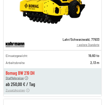
Lahr/Schwarzwald
,
77933
+ weitere Standorte
432,00 €
Einsatzgewicht
19,60 to
360,00 €
Arbeitsbreite
2,13 m
300,00 €
250,00 €
Bomag BW 219 DH
Staffelpreise
ung
12,00 €
ab
250,00 €
/
Tag
Zusatzkosten