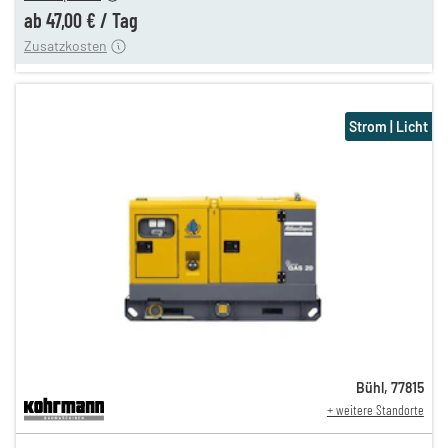
ung
12,00 €
ab
47,00 €
/
Tag
Zusatzkosten
Strom | Licht
Bühl
,
77815
+ weitere Standorte
82,00 €