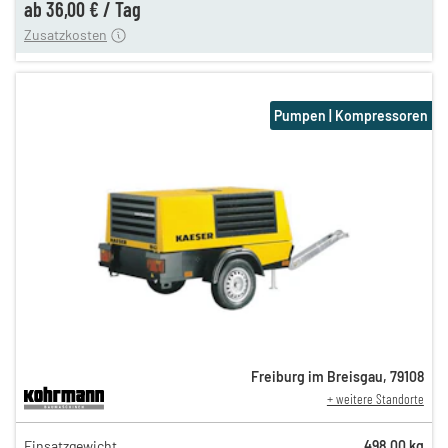
ab
36,00 €
/
Tag
Zusatzkosten
Pumpen | Kompressoren
Freiburg im Breisgau
,
79108
+ weitere Standorte
61,00 €
Einsatzgewicht
498,00 kg