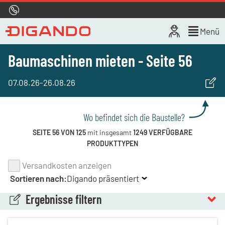
Hotline
0800 722 4433
Live-Chat
Menü
Baumaschinen mieten - Seite 56
07.08.26
-
26.08.26
Wo befindet sich die Baustelle?
SEITE 56 VON 125
mit insgesamt
1249 VERFÜGBARE
PRODUKTTYPEN
Versandkosten anzeigen
Sortieren nach:
Digando präsentiert
Ergebnisse filtern