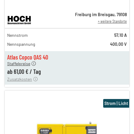
Freiburg im Breisgau
,
79108
+ weitere Standorte
104,00 €
Nennstrom
57,10 A
86,00 €
Nennspannung
400,00 V
71,00 €
n
61,00 €
Atlas Copco QAS 40
Staffelpreise
ung
12,00 €
ab
61,00 €
/
Tag
Zusatzkosten
Strom | Licht