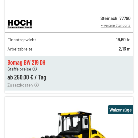
Steinach
,
77790
+ weitere Standorte
432,00 €
Einsatzgewicht
19,60 to
360,00 €
Arbeitsbreite
2,13 m
300,00 €
250,00 €
Bomag BW 219 DH
Staffelpreise
ung
12,00 €
ab
250,00 €
/
Tag
Zusatzkosten
Walzenzüge