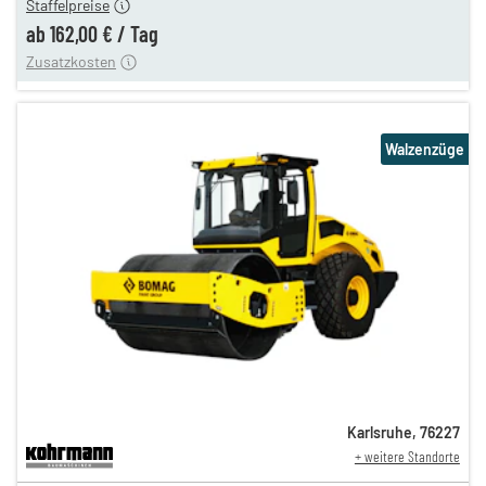
Staffelpreise
ung
12,00 €
ab
162,00 €
/
Tag
Zusatzkosten
Walzenzüge
Karlsruhe
,
76227
+ weitere Standorte