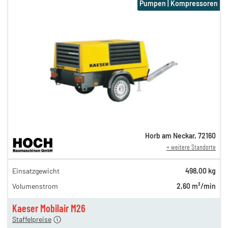
Pumpen | Kompressoren
Horb am Neckar
,
72160
+ weitere Standorte
61,00 €
Einsatzgewicht
498,00 kg
n
49,00 €
Volumenstrom
2,60 m³/min
n
42,00 €
en
36,00 €
Kaeser Mobilair M26
Staffelpreise
ung
12,00 €