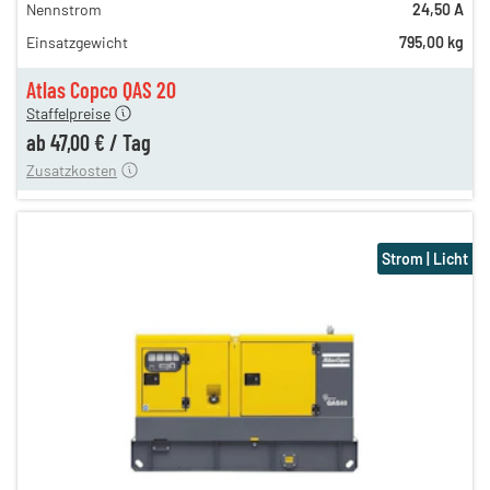
Nennstrom
24,50 A
n
68,00 €
Einsatzgewicht
795,00 kg
n
58,00 €
en
47,00 €
Atlas Copco QAS 20
Staffelpreise
ung
12,00 €
ab
47,00 €
/
Tag
Zusatzkosten
Strom | Licht