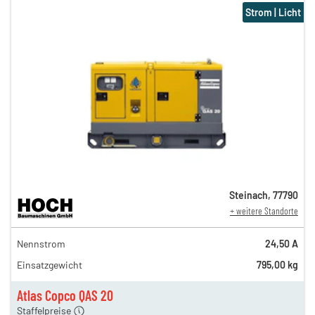
Strom | Licht
Steinach
,
77790
+ weitere Standorte
82,00 €
Nennstrom
24,50 A
n
68,00 €
Einsatzgewicht
795,00 kg
n
58,00 €
en
47,00 €
Atlas Copco QAS 20
Staffelpreise