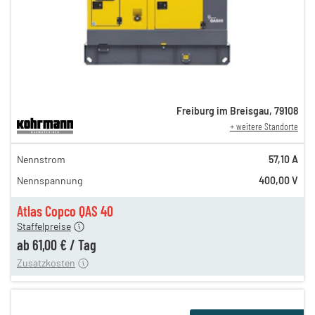
Freiburg im Breisgau
,
79108
+ weitere Standorte
104,00 €
Nennstrom
57,10 A
86,00 €
Nennspannung
400,00 V
71,00 €
n
61,00 €
Atlas Copco QAS 40
Staffelpreise
ung
12,00 €
ab
61,00 €
/
Tag
Zusatzkosten