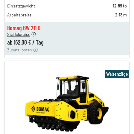
280,00 €
Einsatzgewicht
12,89 to
234,00 €
Arbeitsbreite
2,13 m
195,00 €
162,00 €
Bomag BW 211 D
Staffelpreise
ung
12,00 €
ab
162,00 €
/
Tag
Zusatzkosten
Walzenzüge