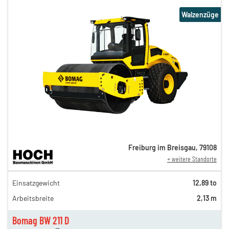
Walzenzüge
Freiburg im Breisgau
,
79108
+ weitere Standorte
280,00 €
Einsatzgewicht
12,89 to
234,00 €
Arbeitsbreite
2,13 m
195,00 €
162,00 €
Bomag BW 211 D