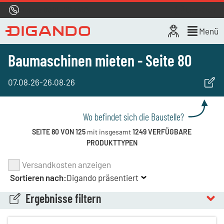
Hotline
0800 722 4433
Live-Chat
Menü
Baumaschinen mieten - Seite 80
07.08.26
-
26.08.26
Wo befindet sich die Baustelle?
SEITE 80 VON 125
mit insgesamt
1249 VERFÜGBARE
PRODUKTTYPEN
Versandkosten anzeigen
Sortieren nach:
Digando präsentiert
Ergebnisse filtern