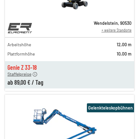
Wendelstein
,
90530
+ weitere Standorte
159,00 €
139,00 €
Arbeitshöhe
12,00 m
n
129,00 €
Plattformhöhe
10,00 m
n
109,00 €
n
89,00 €
Genie Z 33-18
Staffelpreise
ab
89,00 €
/
Tag
Gelenkteleskopbühnen