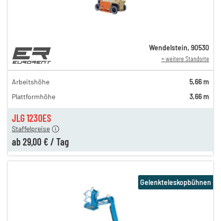
Wendelstein
,
90530
+ weitere Standorte
74,00 €
n
59,00 €
Arbeitshöhe
5,66 m
en
45,00 €
Plattformhöhe
3,66 m
en
39,00 €
en
29,00 €
JLG 1230ES
Staffelpreise
ab
29,00 €
/
Tag
Gelenkteleskopbühnen