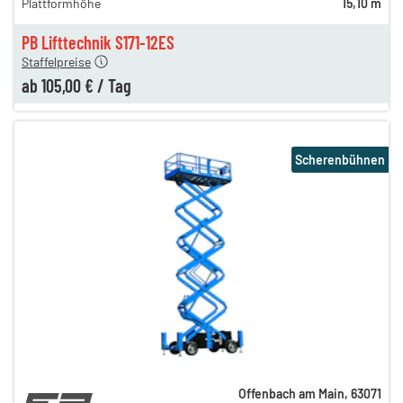
Plattformhöhe
15,10 m
n
119,00 €
n
105,00 €
PB Lifttechnik S171-12ES
Staffelpreise
ab
105,00 €
/
Tag
Scherenbühnen
Offenbach am Main
,
63071