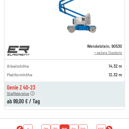
Wendelstein
,
90530
+ weitere Standorte
169,00 €
149,00 €
Arbeitshöhe
14,32 m
n
139,00 €
Plattformhöhe
12,32 m
n
119,00 €
n
99,00 €
Genie Z 40-23
Staffelpreise
ab
99,00 €
/
Tag
...
...