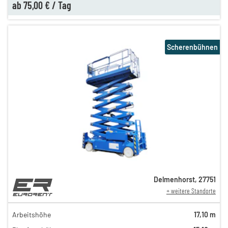
ab
75,00 €
/
Tag
Scherenbühnen
Delmenhorst
,
27751
+ weitere Standorte
189,00 €
159,00 €
Arbeitshöhe
17,10 m
n
139,00 €