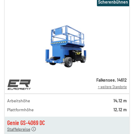
Scherenbühnen
Falkensee
,
14612
+ weitere Standorte
149,00 €
120,00 €
Arbeitshöhe
14,12 m
n
105,00 €
Plattformhöhe
12,12 m
n
90,00 €
n
75,00 €
Genie GS-4069 DC
Staffelpreise