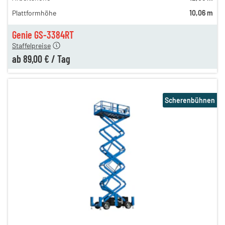
n
109,00 €
Plattformhöhe
10,06 m
n
99,00 €
n
89,00 €
Genie GS-3384RT
Staffelpreise
ab
89,00 €
/
Tag
Scherenbühnen