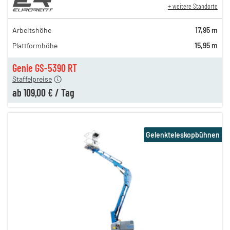
+ weitere Standorte
199,00 €
170,00 €
Arbeitshöhe
17,95 m
n
139,00 €
Plattformhöhe
15,95 m
n
119,00 €
n
109,00 €
Genie GS-5390 RT
Staffelpreise
ab
109,00 €
/
Tag
Gelenkteleskopbühnen