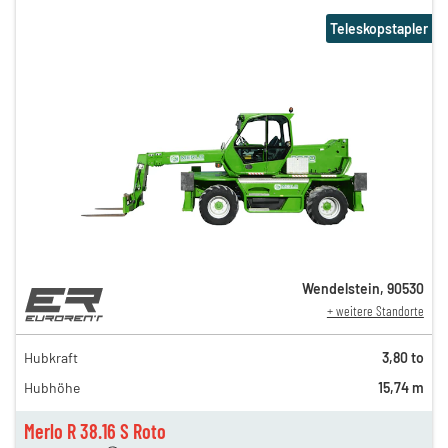
Teleskopstapler
Wendelstein
,
90530
+ weitere Standorte
279,00 €
249,00 €
Hubkraft
3,80 to
229,00 €
Hubhöhe
15,74 m
209,00 €
199,00 €
Merlo R 38.16 S Roto