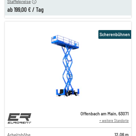
Staffelpreise
ab
199,00 €
/
Tag
Scherenbühnen
Offenbach am Main
,
63071
+ weitere Standorte
139,00 €
120,00 €
Arbeitshöhe
12,06 m