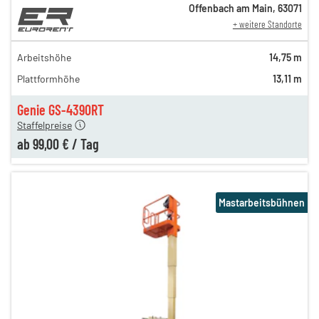
Offenbach am Main
,
63071
+ weitere Standorte
169,00 €
140,00 €
Arbeitshöhe
14,75 m
n
119,00 €
Plattformhöhe
13,11 m
n
109,00 €
n
99,00 €
Genie GS-4390RT
Staffelpreise
ab
99,00 €
/
Tag
Mastarbeitsbühnen