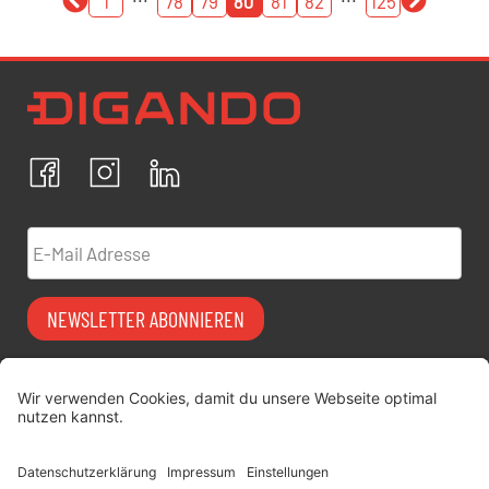
1
78
79
80
81
82
125
Newsletter Datenschutz
Ich bestätige, dass ich die
Datenschutzrichtlinien
akzeptiere und erkläre mich mit der Verarbeitung meiner
personenbezogenen Daten einverstanden.
Facebook
Instagram
LinkedIn
ABBRECHEN
BESTÄTIGEN
E-Mail Adresse
NEWSLETTER ABONNIEREN
Vermiet-Partner
FAQ
werden
Impressum
digitimes | blog
Datenschutz