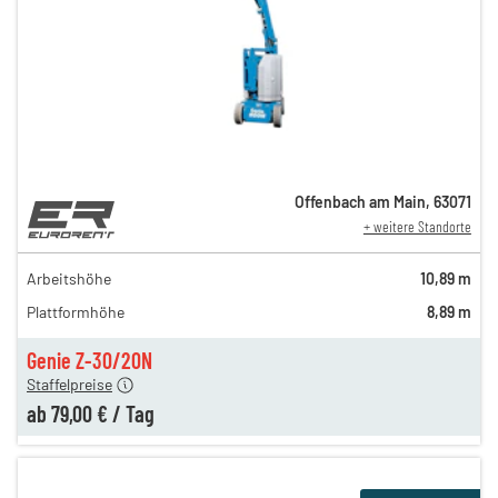
Offenbach am Main
,
63071
+ weitere Standorte
149,00 €
129,00 €
Arbeitshöhe
10,89 m
n
119,00 €
Plattformhöhe
8,89 m
n
99,00 €
n
79,00 €
Genie Z-30/20N
Staffelpreise
ab
79,00 €
/
Tag