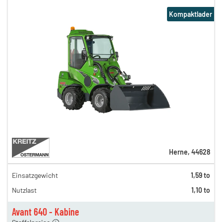
Kompaktlader
Herne
,
44628
Einsatzgewicht
1,59 to
121,00 €
Nutzlast
1,10 to
97,00 €
n
66,00 €
Avant 640 - Kabine