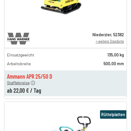
Niederzier
,
52382
+ weitere Standorte
Einsatzgewicht
135,00 kg
35,00 €
Arbeitsbreite
500,00 mm
27,00 €
en
22,00 €
Ammann APR 25/50 D
Staffelpreise
ab
22,00 €
/
Tag
Rüttelplatten