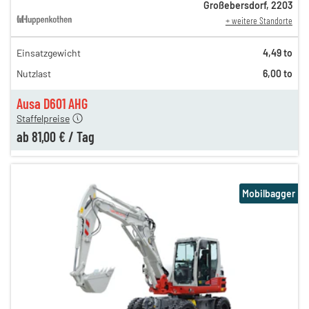
Großebersdorf
,
2203
+ weitere Standorte
Einsatzgewicht
4,49 to
195,00 €
Nutzlast
6,00 to
108,00 €
n
81,00 €
Ausa D601 AHG
Staffelpreise
ab
81,00 €
/
Tag
Mobilbagger