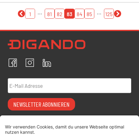
...
...
1
81
82
83
84
85
125
Newsletter Datenschutz
Ich bestätige, dass ich die
Datenschutzrichtlinien
akzeptiere und erkläre mich mit der Verarbeitung meiner
personenbezogenen Daten einverstanden.
Facebook
Instagram
LinkedIn
ABBRECHEN
BESTÄTIGEN
E-Mail Adresse
NEWSLETTER ABONNIEREN
Vermiet-Partner
FAQ
werden