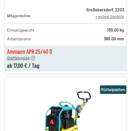
Großebersdorf
,
2203
+ weitere Standorte
Einsatzgewicht
130,00 kg
50,00 €
Arbeitsbreite
380,00 mm
n
31,00 €
en
17,00 €
Ammann APR 25/40 D
Staffelpreise
ab
17,00 €
/
Tag
Rüttelplatten