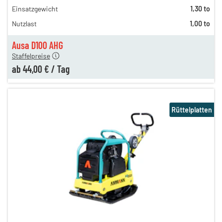
Einsatzgewicht
1,30 to
125,00 €
Nutzlast
1,00 to
61,00 €
n
44,00 €
Ausa D100 AHG
Staffelpreise
ab
44,00 €
/
Tag
Rüttelplatten