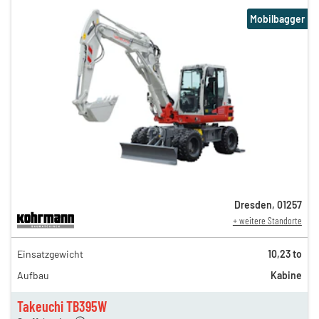
Mobilbagger
Dresden
,
01257
+ weitere Standorte
302,00 €
Einsatzgewicht
10,23 to
252,00 €
Aufbau
Kabine
211,00 €
175,00 €
Takeuchi TB395W