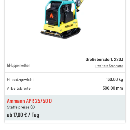
Großebersdorf
,
2203
+ weitere Standorte
Einsatzgewicht
130,00 kg
50,00 €
Arbeitsbreite
500,00 mm
n
31,00 €
en
17,00 €
Ammann APR 25/50 D
Staffelpreise
ab
17,00 €
/
Tag