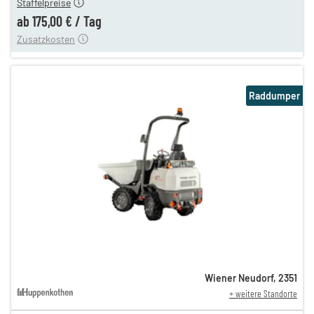
Staffelpreise
ung
12,00 €
ab
175,00 €
/
Tag
Zusatzkosten
Raddumper
Wiener Neudorf
,
2351
+ weitere Standorte