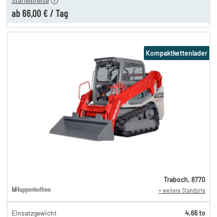
Staffelpreise
ab
66,00 €
/
Tag
Kompaktkettenlader
Traboch
,
8770
+ weitere Standorte
Einsatzgewicht
4,66 to
215,00 €