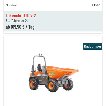
Nutzlast
1,15 to
153,00 €
n
109,50 €
Takeuchi TL10 V-2
Staffelpreise
ab
109,50 €
/
Tag
Raddumper