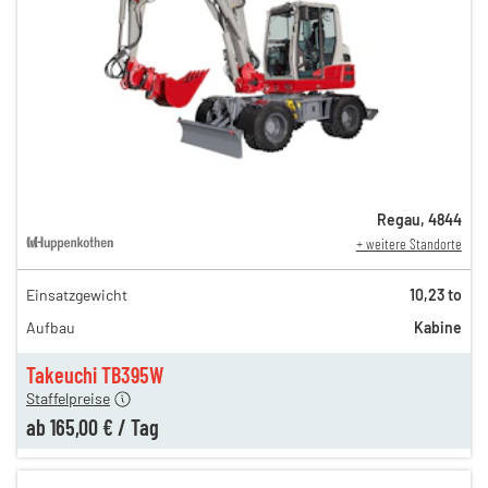
Regau
,
4844
+ weitere Standorte
Einsatzgewicht
10,23 to
350,00 €
Aufbau
Kabine
236,00 €
n
165,00 €
Takeuchi TB395W
Staffelpreise
ab
165,00 €
/
Tag