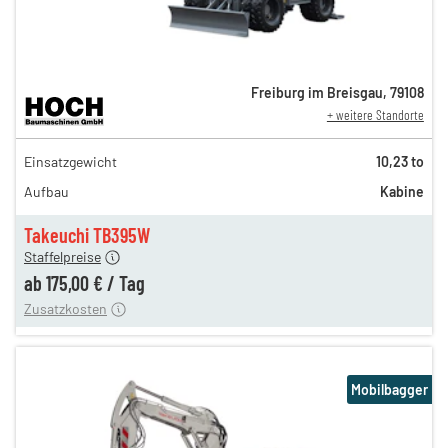
Freiburg im Breisgau
,
79108
+ weitere Standorte
302,00 €
Einsatzgewicht
10,23 to
252,00 €
Aufbau
Kabine
211,00 €
175,00 €
Takeuchi TB395W
Staffelpreise
ung
12,00 €
ab
175,00 €
/
Tag
Zusatzkosten
Mobilbagger