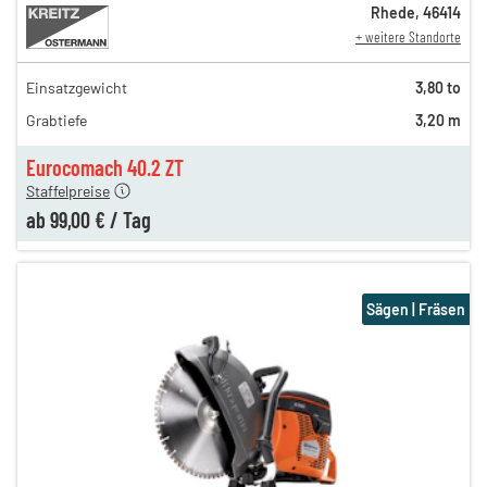
Rhede
,
46414
+ weitere Standorte
Einsatzgewicht
3,80 to
182,00 €
Grabtiefe
3,20 m
143,00 €
n
99,00 €
Eurocomach 40.2 ZT
Staffelpreise
ab
99,00 €
/
Tag
Sägen | Fräsen