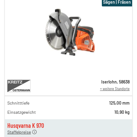
Sägen | Fräsen
Iserlohn
,
58638
+ weitere Standorte
Schnitttiefe
125,00 mm
36,00 €
Einsatzgewicht
10,90 kg
28,00 €
en
19,00 €
Husqvarna K 970
Staffelpreise