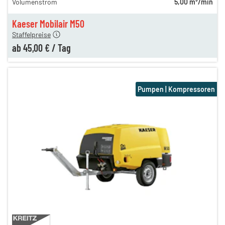
Volumenstrom
5,00 m³/min
n
50,00 €
en
45,00 €
Kaeser Mobilair M50
Staffelpreise
ab
45,00 €
/
Tag
Pumpen | Kompressoren