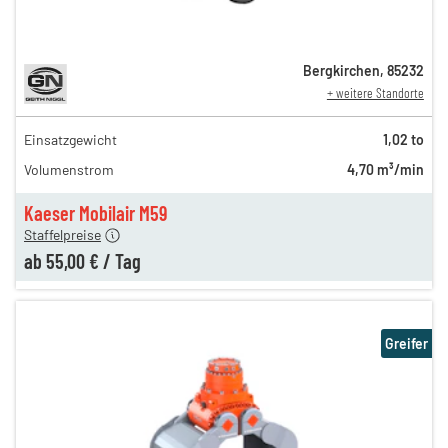
Bergkirchen
,
85232
+ weitere Standorte
Einsatzgewicht
1,02 to
65,00 €
Volumenstrom
4,70 m³/min
n
60,00 €
en
55,00 €
Kaeser Mobilair M59
Staffelpreise
ab
55,00 €
/
Tag
Greifer