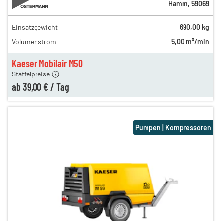
Hamm
,
59069
Einsatzgewicht
690,00 kg
61,00 €
Volumenstrom
5,00 m³/min
47,00 €
en
39,00 €
Kaeser Mobilair M50
Staffelpreise
ab
39,00 €
/
Tag
Pumpen | Kompressoren