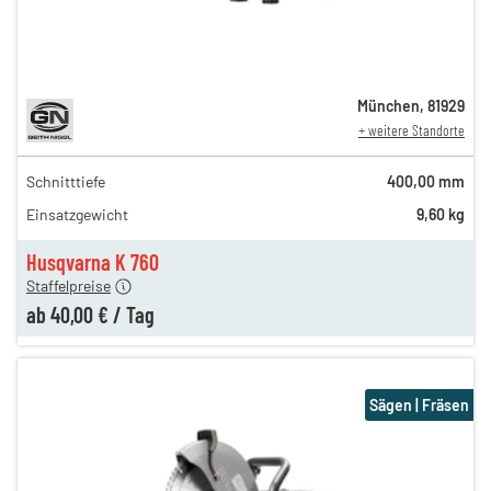
München
,
81929
+ weitere Standorte
Schnitttiefe
400,00 mm
50,00 €
Einsatzgewicht
9,60 kg
n
45,00 €
en
40,00 €
Husqvarna K 760
Staffelpreise
ab
40,00 €
/
Tag
Sägen | Fräsen