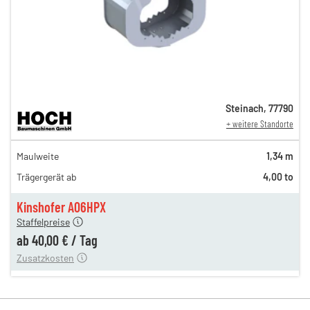
Steinach
,
77790
+ weitere Standorte
69,00 €
Maulweite
1,34 m
n
59,00 €
Trägergerät ab
4,00 to
n
47,00 €
en
40,00 €
Kinshofer A06HPX
Staffelpreise
ung
12,00 €
ab
40,00 €
/
Tag
Zusatzkosten