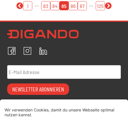
...
...
1
83
84
85
86
87
125
Newsletter Datenschutz
Ich bestätige, dass ich die
Datenschutzrichtlinien
akzeptiere und erkläre mich mit der Verarbeitung meiner
personenbezogenen Daten einverstanden.
Facebook
Instagram
LinkedIn
ABBRECHEN
BESTÄTIGEN
E-Mail Adresse
NEWSLETTER ABONNIEREN
Vermiet-Partner
FAQ
werden
Impressum