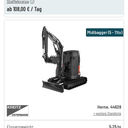
Staffelpreise
ab
108,00 €
/
Tag
Midibagger (5 - 11to)
Herne
,
44628
+ weitere Standorte
Einsatzgewicht
5,25 to