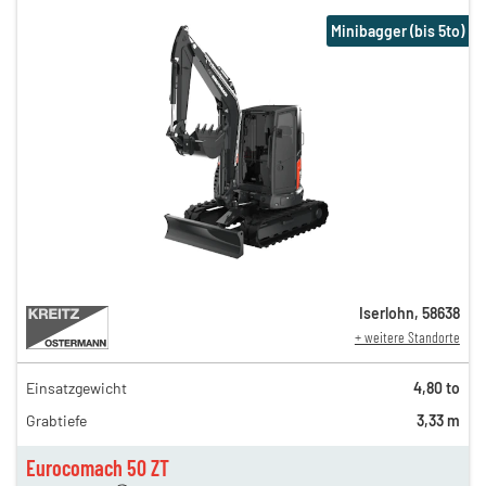
Minibagger (bis 5to)
Iserlohn
,
58638
+ weitere Standorte
Einsatzgewicht
4,80 to
193,00 €
Grabtiefe
3,33 m
165,00 €
n
108,00 €
Eurocomach 50 ZT