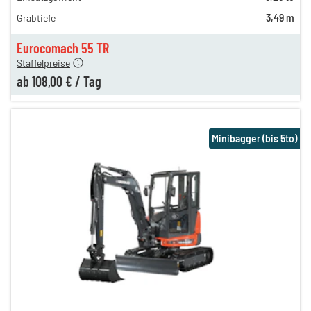
193,00 €
Grabtiefe
3,49 m
165,00 €
n
108,00 €
Eurocomach 55 TR
Staffelpreise
ab
108,00 €
/
Tag
Minibagger (bis 5to)