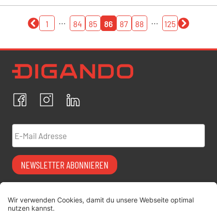
...
...
1
84
85
86
87
88
125
Newsletter Datenschutz
Ich bestätige, dass ich die
Datenschutzrichtlinien
akzeptiere und erkläre mich mit der Verarbeitung meiner
personenbezogenen Daten einverstanden.
Facebook
Instagram
LinkedIn
ABBRECHEN
BESTÄTIGEN
E-Mail Adresse
NEWSLETTER ABONNIEREN
Vermiet-Partner
FAQ