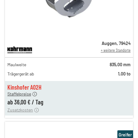
Auggen
,
79424
+ weitere Standorte
61,00 €
Maulweite
835,00 mm
n
49,00 €
Trägergerät ab
1,00 to
n
42,00 €
en
36,00 €
Kinshofer A02H
Staffelpreise
ung
12,00 €
ab
36,00 €
/
Tag
Zusatzkosten
Greifer