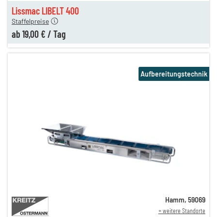
en
19,00 €
Lissmac LIBELT 400
Staffelpreise
ab
19,00 €
/
Tag
Aufbereitungstechnik
Hamm
,
59069
+ weitere Standorte