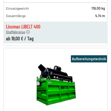
Einsatzgewicht
119,00 kg
50,00 €
Gesamtlänge
4,14 m
32,00 €
en
19,00 €
Lissmac LIBELT 400
Staffelpreise
ab
19,00 €
/
Tag
Aufbereitungstechnik