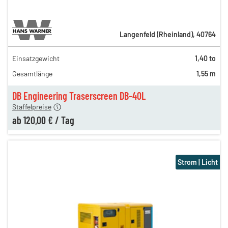
Langenfeld (Rheinland)
,
40764
Einsatzgewicht
1,40 to
220,00 €
Gesamtlänge
1,55 m
160,00 €
120,00 €
DB Engineering Traserscreen DB-40L
Staffelpreise
ab
120,00 €
/
Tag
Strom | Licht