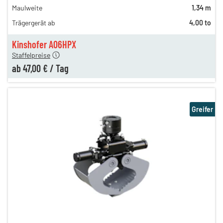
Maulweite
1,34 m
83,00 €
Trägergerät ab
4,00 to
77,00 €
en
47,00 €
Kinshofer A06HPX
Staffelpreise
ab
47,00 €
/
Tag
Greifer