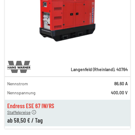
Langenfeld (Rheinland)
,
40764
Nennstrom
86,60 A
97,00 €
Nennspannung
400,00 V
73,00 €
en
58,50 €
Endress ESE 67 lW/RS
Staffelpreise
ab
58,50 €
/
Tag