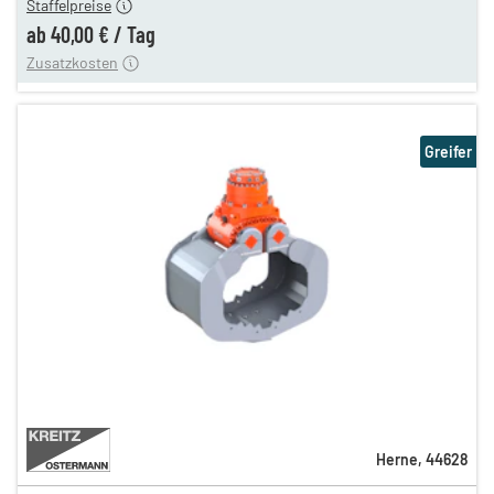
Staffelpreise
ung
12,00 €
ab
40,00 €
/
Tag
Zusatzkosten
Greifer
Herne
,
44628