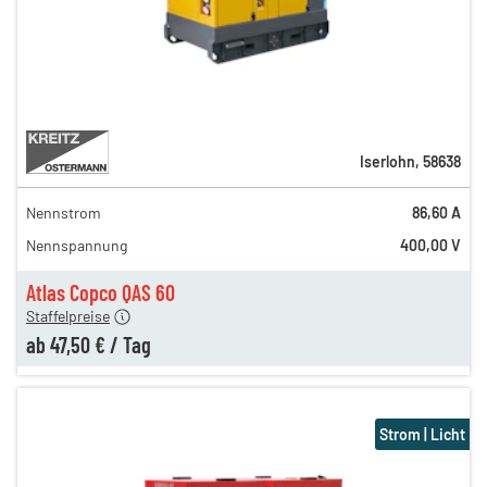
Iserlohn
,
58638
Nennstrom
86,60 A
60,50 €
Nennspannung
400,00 V
55,00 €
en
47,50 €
Atlas Copco QAS 60
Staffelpreise
ab
47,50 €
/
Tag
Strom | Licht