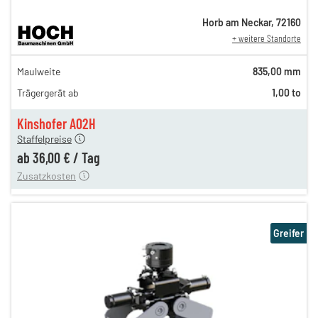
Horb am Neckar
,
72160
+ weitere Standorte
61,00 €
Maulweite
835,00 mm
n
49,00 €
Trägergerät ab
1,00 to
n
42,00 €
en
36,00 €
Kinshofer A02H
Staffelpreise
ung
12,00 €
ab
36,00 €
/
Tag
Zusatzkosten
Greifer