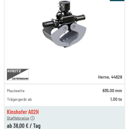
Herne
,
44628
Maulweite
835,00 mm
72,00 €
Trägergerät ab
1,00 to
66,00 €
en
36,00 €
Kinshofer A02H
Staffelpreise
ab
36,00 €
/
Tag