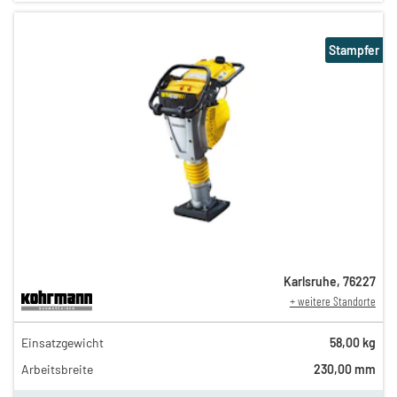
Stampfer
Karlsruhe
,
76227
+ weitere Standorte
43,00 €
Einsatzgewicht
58,00 kg
n
37,00 €
Arbeitsbreite
230,00 mm
n
29,00 €
en
25,00 €