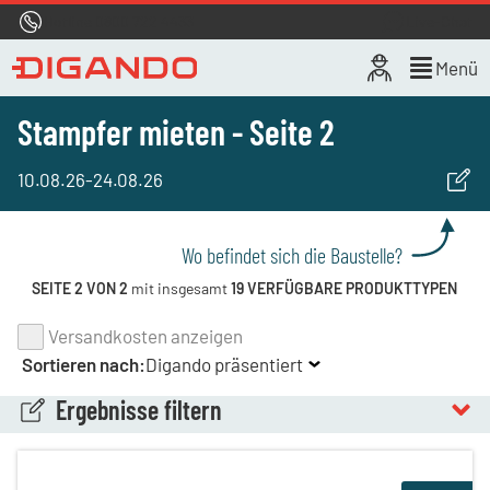
Hotline
0800 722 4433
Live-Chat
Menü
Stampfer mieten - Seite 2
10.08.26
-
24.08.26
Wo befindet sich die Baustelle?
SEITE 2 VON 2
mit insgesamt
19 VERFÜGBARE PRODUKTTYPEN
Versandkosten anzeigen
Sortieren nach:
Digando präsentiert
Ergebnisse filtern