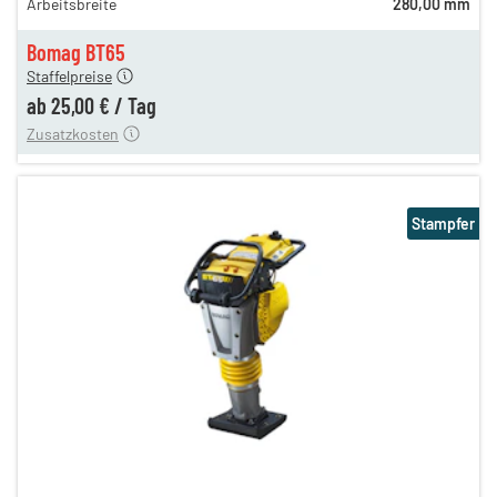
Arbeitsbreite
280,00 mm
n
29,00 €
en
25,00 €
Bomag BT65
Staffelpreise
ung
12,00 €
ab
25,00 €
/
Tag
Zusatzkosten
Stampfer