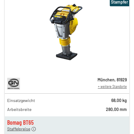
Stampfer
München
,
81929
+ weitere Standorte
Einsatzgewicht
68,00 kg
30,00 €
Arbeitsbreite
280,00 mm
n
25,00 €
en
20,00 €
Bomag BT65
Staffelpreise