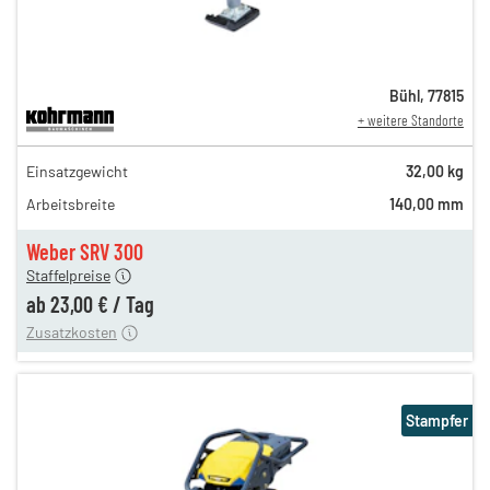
Bühl
,
77815
+ weitere Standorte
40,00 €
Einsatzgewicht
32,00 kg
n
34,00 €
Arbeitsbreite
140,00 mm
n
27,00 €
en
23,00 €
Weber SRV 300
Staffelpreise
ung
12,00 €
ab
23,00 €
/
Tag
Zusatzkosten
Stampfer