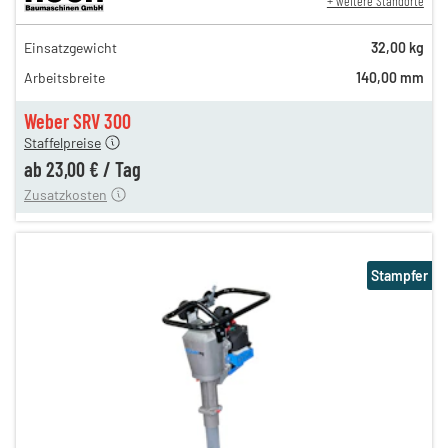
+ weitere Standorte
40,00 €
Einsatzgewicht
32,00 kg
n
34,00 €
Arbeitsbreite
140,00 mm
n
27,00 €
en
23,00 €
Weber SRV 300
Staffelpreise
ung
12,00 €
ab
23,00 €
/
Tag
Zusatzkosten
Stampfer