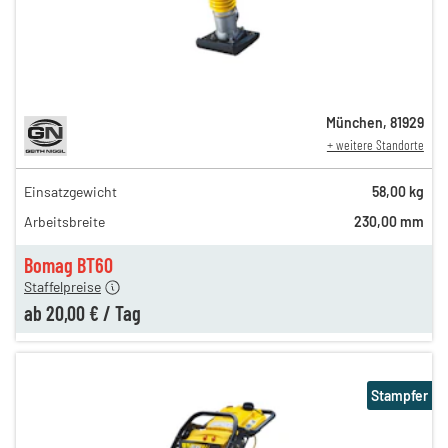
München
,
81929
+ weitere Standorte
Einsatzgewicht
58,00 kg
30,00 €
Arbeitsbreite
230,00 mm
n
25,00 €
en
20,00 €
Bomag BT60
Staffelpreise
ab
20,00 €
/
Tag
Stampfer