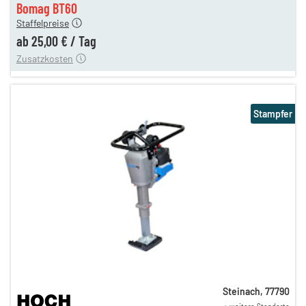
Bomag BT60
Staffelpreise
ung
12,00 €
ab
25,00 €
/
Tag
Zusatzkosten
Stampfer
Steinach
,
77790