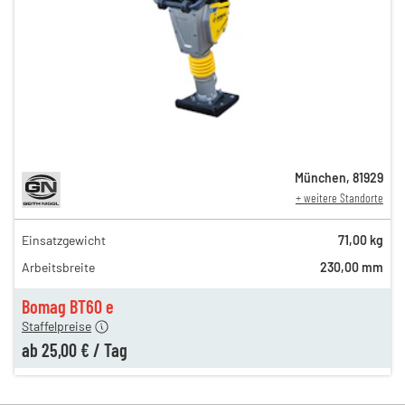
München
,
81929
+ weitere Standorte
Einsatzgewicht
71,00 kg
35,00 €
Arbeitsbreite
230,00 mm
n
30,00 €
en
25,00 €
Bomag BT60 e
Staffelpreise
ab
25,00 €
/
Tag