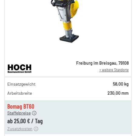
Freiburg im Breisgau
,
79108
+ weitere Standorte
43,00 €
Einsatzgewicht
58,00 kg
n
37,00 €
Arbeitsbreite
230,00 mm
n
29,00 €
en
25,00 €
Bomag BT60
Staffelpreise
ung
12,00 €
ab
25,00 €
/
Tag
Zusatzkosten