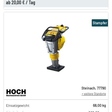
ab
20,00 €
/
Tag
Stampfer
Steinach
,
77790
+ weitere Standorte
43,00 €
Einsatzgewicht
68,00 kg
n
37,00 €