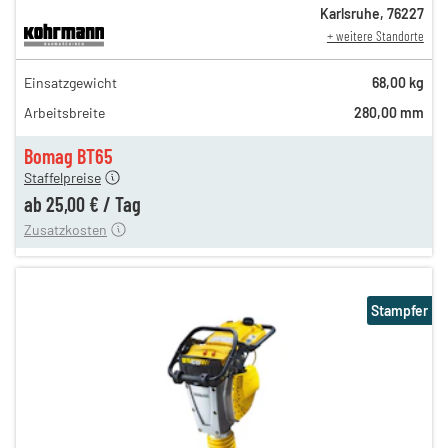
Karlsruhe
,
76227
+ weitere Standorte
43,00 €
Einsatzgewicht
68,00 kg
n
37,00 €
Arbeitsbreite
280,00 mm
n
29,00 €
en
25,00 €
Bomag BT65
Staffelpreise
ung
12,00 €
ab
25,00 €
/
Tag
Zusatzkosten
Stampfer