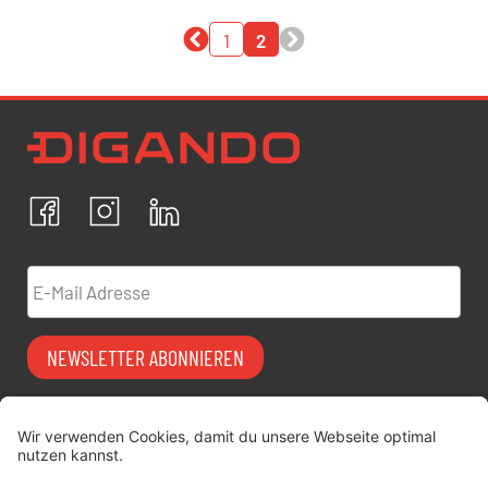
1
2
Newsletter Datenschutz
Ich bestätige, dass ich die
Datenschutzrichtlinien
akzeptiere und erkläre mich mit der Verarbeitung meiner
personenbezogenen Daten einverstanden.
Facebook
Instagram
LinkedIn
ABBRECHEN
BESTÄTIGEN
E-Mail Adresse
NEWSLETTER ABONNIEREN
Vermiet-Partner
FAQ
werden
Impressum